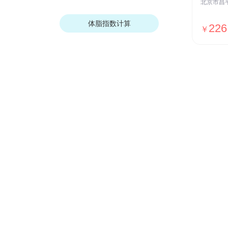
体脂指数计算
226
￥
商业保险
让您获得健康、财产、经济保障
老人保险