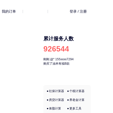
的订单
登录 / 注册
累计服务人数
926544
刚刚
赵*
155xxxx7294
刚刚
赵*
155xxx
购买了油米有福B款
购买了油米有福
社保计算器
个税计算器
房贷计算器
养老金计算
体脂计算
更多工具