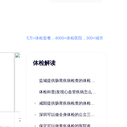
5万+体检套餐，4000+体检医院，300+城市
体检解读
盐城提供肠胃疾病检查的体检套餐有哪些？体检机构有哪些选择？如何预约？
体检科普|发现心血管疾病怎么办？
咸阳提供肠胃疾病检查的体检套餐有哪些？体检机构有哪些选择？如何预约？
深圳可以做全身体检的公立三甲医院及体检套餐汇总
2022定制C套餐 女未婚
女性系列A未
保定可以做青年体检的医院有哪些？有哪些套餐可以选择？