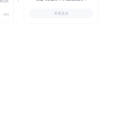
房山区
秦皇岛市第一医院体检中心
北戴河区
723.80
1709.40
查看更多
￥
：999
￥
销量：999
＋加入对比
精选优质保险，给家人一份保障
购险指南
给谁买
买哪些
怎么买
投保后