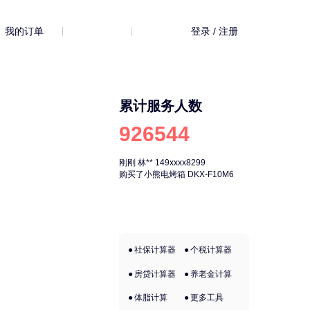
的订单
登录 / 注册
累计服务人数
926544
刚刚
林**
149xxxx8299
刚刚
林**
149xx
购买了小熊电烤箱 DKX-F10M6
购买了小熊电烤箱 
社保计算器
个税计算器
房贷计算器
养老金计算
体脂计算
更多工具