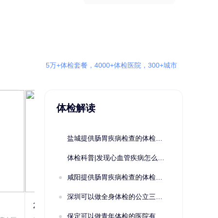
5万+体检套餐，4000+体检医院，300+城市
体检解读
盐城提供肠胃疾病检查的体检套餐有哪些？体检机构有哪些选择？如何预约？
体检科普|发现心血管疾病怎么办？
咸阳提供肠胃疾病检查的体检套餐有哪些？体检机构有哪些选择？如何预约？
深圳可以做全身体检的公立三甲医院及体检套餐汇总
2022定制C套餐 女未婚
女性系列A未
保定可以做青年体检的医院有哪些？有哪些套餐可以选择？