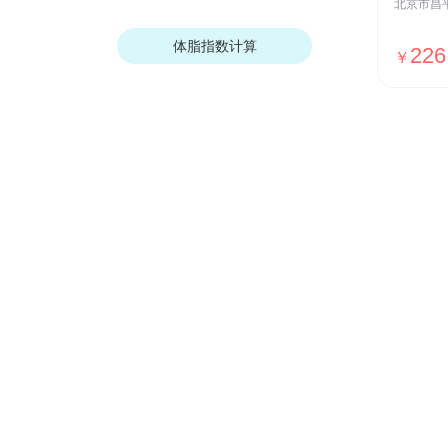
体脂指数计算
226
￥
商业保险
让您获得健康、财产、经济保障
老人保险