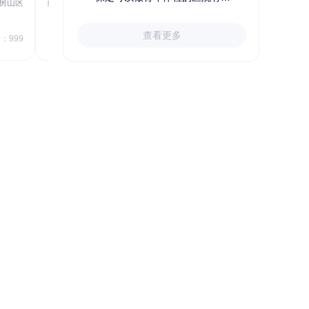
房山区
秦皇岛市第一医院体检中心
北戴河区
723.80
1709.40
查看更多
￥
：999
￥
销量：999
＋加入对比
精选优质保险，给家人一份保障
购险指南
给谁买
买哪些
怎么买
投保后