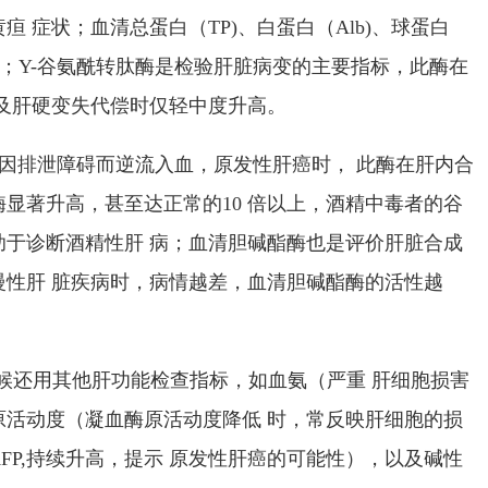
疸 症状；血清总蛋白（
TP)
、白蛋白（
Alb)
、球蛋白
；
Y-
谷氨酰转肽酶是检验肝脏病变的主要指标，此酶在
及肝硬变失代偿时仅轻中度升高。
因排泄障碍而逆流入血，原发性肝癌时， 此酶在肝内合
酶显著升高，甚至达正常的
10
倍以上，酒精中毒者的谷
助于诊断酒精性肝 病；血清胆碱酯酶也是评价肝脏合成
慢性肝 脏疾病时，病情越差，血清胆碱酯酶的活性越
候还用其他肝功能检查指标，如血氨（严重 肝细胞损害
原活动度（凝血酶原活动度降低 时，常反映肝细胞的损
FP,
持续升高，提示 原发性肝癌的可能性），以及碱性