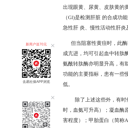
出现眼黄、尿黄、皮肤黄的黄
（
Gl)
是检测肝脏 的合成功能
急性肝 炎、慢性活动性肝炎
但当阻塞性黄疸时，此酶
新用户送70元
成亢进，均可引起血中转肽
氨酰转肽酶亦明显升高，有
功能的主要指标，患有一些
去易社保APP浏览
低。
除了上述这些外，有时
时，血氨可升高）；凝血酶
害程度）；甲胎蛋白（简称
A