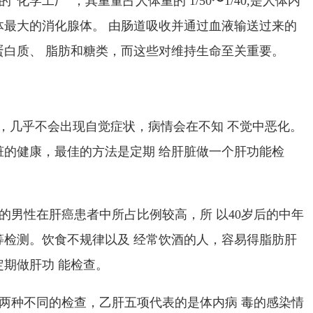
的“化学工厂”，其重量占人体重的
1/50
〜
1/40,
是人体内
体最大的消化腺体。 由肠道吸收并通过血液输送过来的
蛋白质、 脂肪和糖类，而这些对维持生命至关重要。
”，几乎不会出现自觉症状，病情会在不知 不觉中恶化。
脏的健康，最佳的方法是定期 给肝脏做一个
肝功能检
的男性在肝癌患者中所占比例较高，所 以
40
岁后的中年
等检测。饮食不规律以及 经常饮酒的人，容易得脂肪肝
期做肝功 能检查。
两种不同的检查，乙肝五项代表的是体内病 毒的感染情