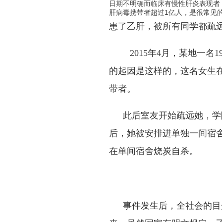
日期不明确而临床有慢性肝炎表现者
肝病毒携带者超过1亿人，是很常见
患了乙肝，被所有同学都疏
2015
年
4
月，某地一名
1
的起因是这样的，这名女生在
带者。
此后室友开始疏远她，学
后，她被安排进单独一间宿
在单间宿舍烧炭自杀。
事件发生后，全社会的目