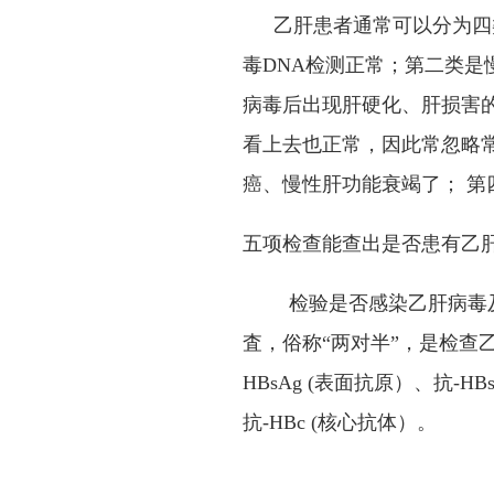
乙肝患者通常可以分为四
毒
DNA
检测正常；第二类是
病毒后出现肝硬化、肝损害
看上去也正常，因此常忽略
癌、慢性肝功能衰竭了； 
五项检查能查出是否患有乙
检验是否感染乙肝病毒
査，俗称
“
两对半
”
，是检查
HBsAg (
表面抗原）、抗
-HBs
抗
-HBc (
核心抗体）。