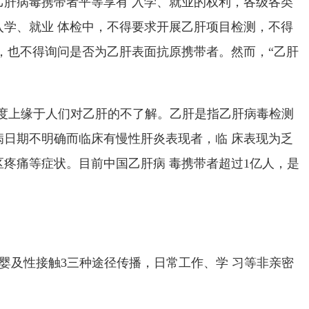
乙肝病毒携带者平等享有 入学、就业的权利，各级各类
入学、就业 体检中，不得要求开展乙肝项目检测，不得
告，也不得询问是否为乙肝表面抗原携带者。然而，
“
乙肝
度上缘于人们对乙肝的不了解。乙肝是指
乙肝病毒检测
病日期不明确而临床有慢性肝炎表现者，临 床表现为乏
区疼痛等症状。目前中国乙肝病 毒携带者超过
1
亿人，是
婴及性接触
3
三种途径传播，日常工作、学 习等非亲密
。