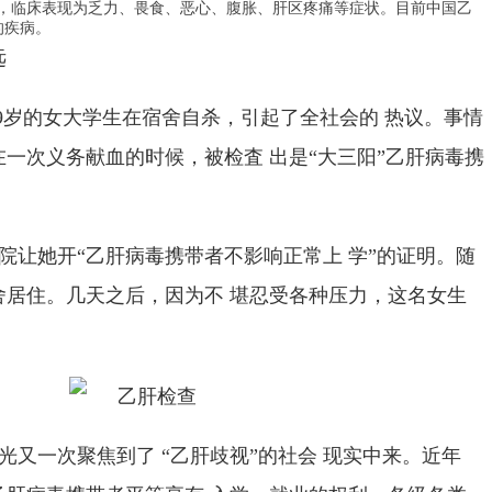
，临床表现为乏力、畏食、恶心、腹胀、肝区疼痛等症状。目前中国乙
的疾病。
远
9
岁的女大学生在宿舍自杀，引起了全社会的 热议。事情
一次义务献血的时候，被检査 出是
“
大三阳
”
乙肝病毒携
院让她开“乙肝病毒携带者不影响正常上 学
”
的证明。随
舍居住。几天之后，因为不 堪忍受各种压力，这名女生
光又一次聚焦到了
“
乙肝歧视
”
的社会 现实中来。近年