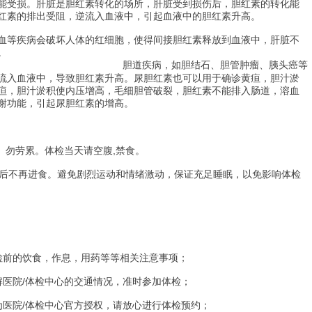
能受损。肝脏是胆红素转化的场所，肝脏受到损伤后，胆红素的转化能
红素的排出受阻，逆流入血液中，引起血液中的胆红素升高。
血等疾病会破坏人体的红细胞，使得间接胆红素释放到血液中，肝脏不
。
胆道疾病，如胆结石、胆管肿瘤、胰头癌等
流入血液中，导致胆红素升高。尿胆红素也可以用于确诊黄疸，胆汁淤
疸，胆汁淤积使内压增高，毛细胆管破裂，胆红素不能排入肠道，溶血
谢功能，引起尿胆红素的增高。
、勿劳累。体检当天请空腹,禁食。
点后不再进食。避免剧烈运动和情绪激动，保证充足睡眠，以免影响体检
。
检前的饮食，作息，用药等等相关注意事项；
解医院/体检中心的交通情况，准时参加体检；
为医院/体检中心官方授权，请放心进行体检预约；