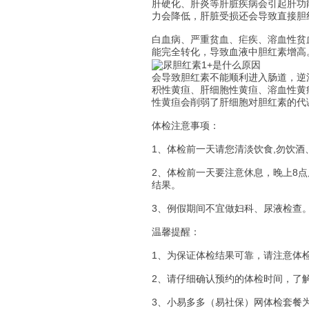
肝硬化、肝炎等肝脏疾病会引起肝功
力会降低，肝脏受损还会导致直接胆
白血病、严重贫血、疟疾、溶血性贫
能完全转化，导致血液中胆红素增高
会导致胆红素不能顺利进入肠道，逆
积性黄疸、肝细胞性黄疸、溶血性黄
性黄疸会削弱了肝细胞对胆红素的代
体检注意事项：
1、体检前一天请您清淡饮食,勿饮酒
2、体检前一天要注意休息，晚上8
结果。
3、例假期间不宜做妇科、尿液检查
温馨提醒：
1、为保证体检结果可靠，请注意体
2、请仔细确认预约的体检时间，了
3、小易多多（易社保）网体检套餐