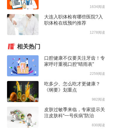
1634阅读
大连入职体检有哪些医院?入
职体检在线预约推荐
1278阅读
相关热门
口腔健康不仅要关注牙齿！专
家呼吁重视口腔“晴雨表”
2259阅读
吃多少、怎么吃才更健康？
《纲要》划重点
982阅读
皮肤过敏季来临，专家提示关
注皮肤科“一号疾病”防治
830阅读