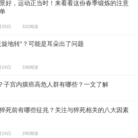
景好，运动正当时！来看看这份春季锻炼的注意
单
月25日
332阅读
天旋地转”？可能是耳朵出了问题
月24日
338阅读
癌？子宫内膜癌高危人群有哪些？一文了解
猝死前有哪些征兆？关注与猝死相关的八大因素
月24日
295阅读