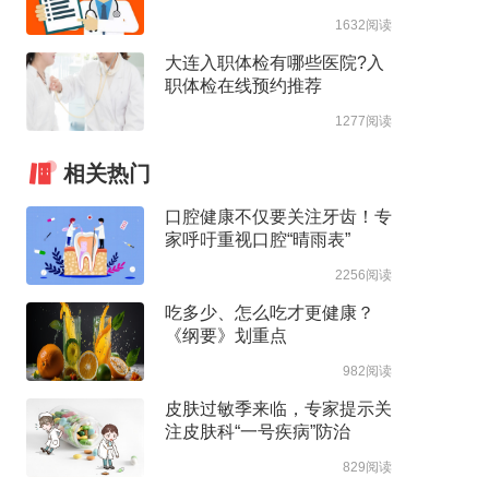
1632阅读
大连入职体检有哪些医院?入
职体检在线预约推荐
1277阅读
相关热门
口腔健康不仅要关注牙齿！专
家呼吁重视口腔“晴雨表”
2256阅读
吃多少、怎么吃才更健康？
《纲要》划重点
982阅读
皮肤过敏季来临，专家提示关
注皮肤科“一号疾病”防治
829阅读