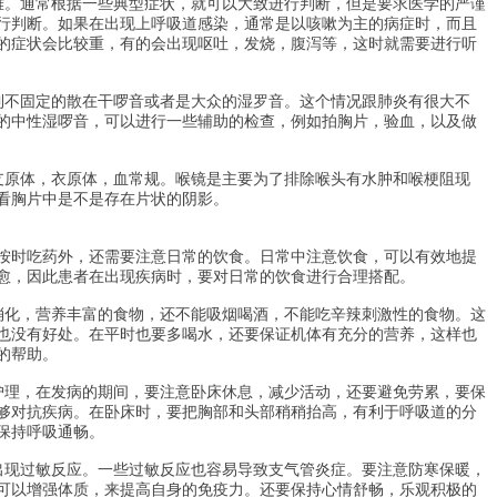
难。通常根据一些典型症状，就可以大致进行判断，但是要求医学的严谨
行判断。如果在出现上呼吸道感染，通常是以咳嗽为主的病症时，而且
的症状会比较重，有的会出现呕吐，发烧，腹泻等，这时就需要进行听
到不固定的散在干啰音或者是大众的湿罗音。这个情况跟肺炎有很大不
的中性湿啰音，可以进行一些辅助的检查，例如拍胸片，验血，以及做
支原体，衣原体，血常规。喉镜是主要为了排除喉头有水肿和喉梗阻现
看胸片中是不是存在片状的阴影。
按时吃药外，还需要注意日常的饮食。日常中注意饮食，可以有效地提
愈，因此患者在出现疾病时，要对日常的饮食进行合理搭配。
消化，营养丰富的食物，还不能吸烟喝酒，不能吃辛辣刺激性的食物。这
也没有好处。在平时也要多喝水，还要保证机体有充分的营养，这样也
的帮助。
护理，在发病的期间，要注意卧床休息，减少活动，还要避免劳累，要保
够对抗疾病。在卧床时，要把胸部和头部稍稍抬高，有利于呼吸道的分
保持呼吸通畅。
出现过敏反应。一些过敏反应也容易导致支气管炎症。要注意防寒保暖，
可以增强体质，来提高自身的免疫力。还要保持心情舒畅，乐观积极的