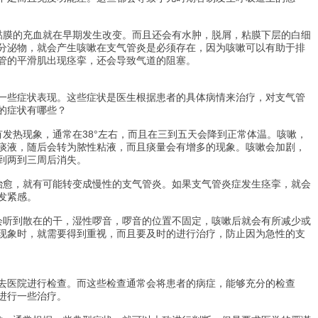
黏膜的充血就在早期发生改变。而且还会有水肿，脱屑，粘膜下层的白细
分泌物，就会产生咳嗽在支气管炎是必须存在，因为咳嗽可以有助于排
管的平滑肌出现痉挛，还会导致气道的阻塞。
一些症状表现。这些症状是医生根据患者的具体病情来治疗，对支气管
的症状有哪些？
有发热现象，通常在38°左右，而且在三到五天会降到正常体温。咳嗽，
痰液，随后会转为脓性粘液，而且痰量会有增多的现象。咳嗽会加剧，
到两到三周后消失。
治愈，就有可能转变成慢性的支气管炎。如果支气管炎症发生痉挛，就会
发紧感。
会听到散在的干，湿性啰音，啰音的位置不固定，咳嗽后就会有所减少或
现象时，就需要得到重视，而且要及时的进行治疗，防止因为急性的支
去医院进行检查。而这些检查通常会将患者的病症，能够充分的检查
进行一些治疗。