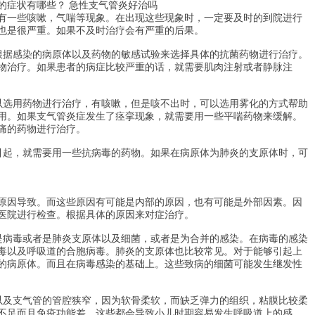
的症状有哪些？ 急性支气管炎好治吗
有一些咳嗽，气喘等现象。在出现这些现象时，一定要及时的到院进行
也是很严重。如果不及时治疗会有严重的后果。
根据感染的病原体以及药物的敏感试验来选择具体的抗菌药物进行治疗。
物治疗。如果患者的病症比较严重的话，就需要肌肉注射或者静脉注
以选用药物进行治疗，有咳嗽，但是咳不出时，可以选用雾化的方式帮助
用。如果支气管炎症发生了痉挛现象，就需要用一些平喘药物来缓解。
痛的药物进行治疗。
引起，就需要用一些抗病毒的药物。如果在病原体为肺炎的支原体时，可
原因导致。而这些原因有可能是内部的原因，也有可能是外部因素。因
医院进行检查。根据具体的原因来对症治疗。
是病毒或者是肺炎支原体以及细菌，或者是为合并的感染。在病毒的感染
毒以及呼吸道的合胞病毒。肺炎的支原体也比较常见。对于能够引起上
的病原体。而且在病毒感染的基础上。这些致病的细菌可能发生继发性
以及支气管的管腔狭窄，因为软骨柔软，而缺乏弹力的组织，粘膜比较柔
不足而且免疫功能差。这些都会导致小儿时期容易发生呼吸道上的感