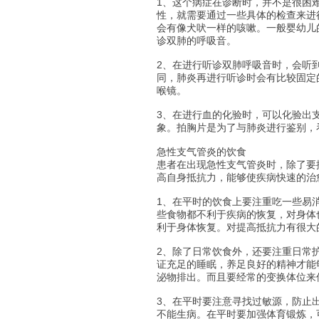
1、这个病症在诊断时，并不是很困
性，就需要通过一些具体的检查来进
会有像犬吠一样的咳嗽。一般婴幼儿
诊双肺的呼吸音。
2、在进行听诊双肺呼吸音时，会听
同，肺炎再进行听诊时会有比较固定
喉镜。
3、在进行血的化验时，可以化验出
象。拍胸片是为了与肺炎进行鉴别，
急性支气管炎的饮食
患者在出现急性支气管炎时，除了要
高自身抵抗力，能够使疾病快速的治
1、在平时的饮食上要注重吃一些易
些食物都不利于疾病的恢复，对身体
利于身体恢复。对提高抵抗力有很大
2、除了日常饮食外，还要注重日常
证充足的睡眠，养足良好的精神才能
泌物排出。而且要经常的变换体位来
3、在平时要注意寻找过敏源，防止
不能生病。在平时要加强体育锻炼，