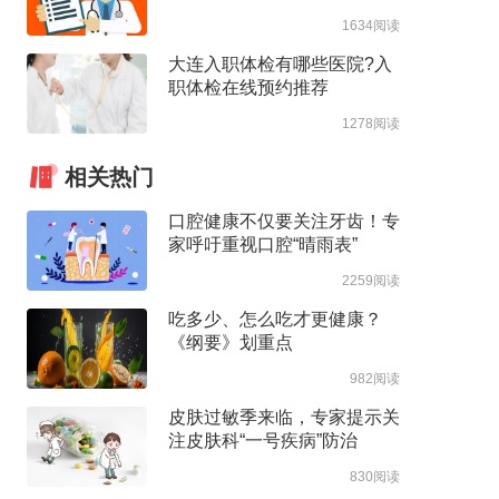
1634阅读
大连入职体检有哪些医院?入
职体检在线预约推荐
1278阅读
相关热门
口腔健康不仅要关注牙齿！专
家呼吁重视口腔“晴雨表”
2259阅读
吃多少、怎么吃才更健康？
《纲要》划重点
982阅读
皮肤过敏季来临，专家提示关
注皮肤科“一号疾病”防治
830阅读