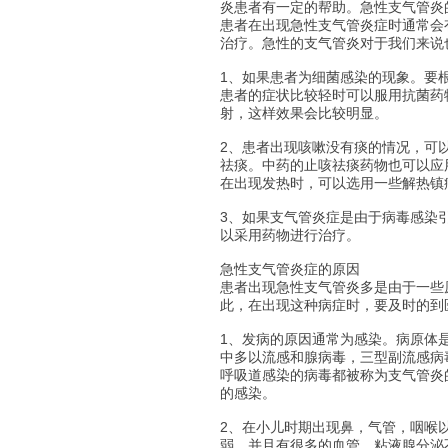
炎患者有一定的帮助。急性支气管炎
患者在出现急性支气管炎症时通常会
治疗。急性的支气管炎对于我们来说
1、如果患者为细菌感染的现象。要
患者的症状比较轻时可以服用抗菌药
射，这样效果会比较明显。
2、患者出现咳嗽没有痰的情况，可
祛痰。中药的止咳祛痰药物也可以应
在出现发热时，可以选用一些解热镇
3、如果支气管炎症是由于病毒感染
以采用药物进行治疗。
急性支气管炎症的原因
患者出现急性支气管炎多是由于一些
此，在出现这种病症时，要及时的到
1、发病的原因通常为感染。病原体
中多以流感和腺病毒，三型副流感病
呼吸道感染的病毒都被称为支气管炎
的感染。
2、在小儿时期出现鼻，气管，咽喉
弱，并且有很多的血管，粘液腺分泌