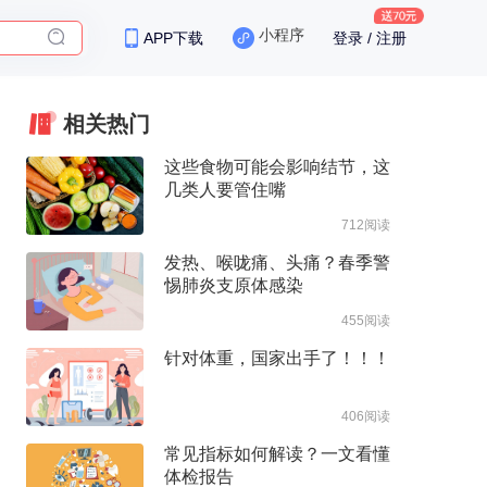
小程序
APP下载
登录 / 注册
保险
相关热门
这些食物可能会影响结节，这
几类人要管住嘴
712阅读
发热、喉咙痛、头痛？春季警
惕肺炎支原体感染
455阅读
针对体重，国家出手了！！！
406阅读
常见指标如何解读？一文看懂
体检报告