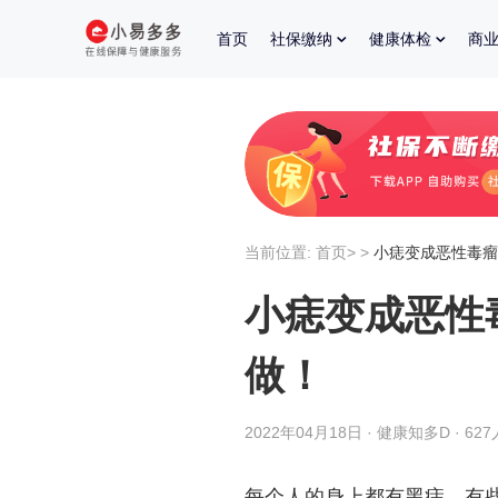
首页
社保缴纳
健康体检
商
当前位置:
首页
>
>
小痣变成恶性毒瘤
小痣变成恶性
做！
2022年04月18日 · 健康知多D · 62
每个人的身上都有黑痣，有