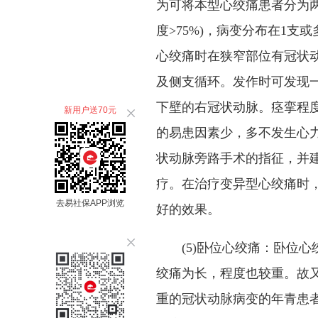
为可将本型心绞痛患者分为
度>75%)，病变分布在1
心绞痛时在狭窄部位有冠状
及侧支循环。发作时可发现一
下壁的右冠状动脉。痉挛程度
新用户送70元
的易患因素少，多不发生心
状动脉旁路手术的指征，并
疗。在治疗变异型心绞痛时
去易社保APP浏览
好的效果。
(5)卧位心绞痛：卧位心
绞痛为长，程度也较重。故
重的冠状动脉病变的年青患