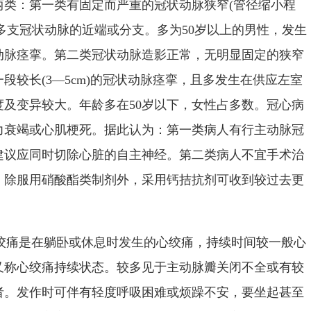
两类：第一类有固定而严重的冠状动脉狭窄(管径缩小程
支或多支冠状动脉的近端或分支。多为50岁以上的男性，发生
动脉痉挛。第二类冠状动脉造影正常，无明显固定的狭窄
段较长(3—5cm)的冠状动脉痉挛，且多发生在供应左室
及变异较大。年龄多在50岁以下，女性占多数。冠心病
力衰竭或心肌梗死。据此认为：第一类病人有行主动脉冠
建议应同时切除心脏的自主神经。第二类病人不宜手术治
，除服用硝酸酯类制剂外，采用钙拮抗剂可收到较过去更
绞痛是在躺卧或休息时发生的心绞痛，持续时间较一般心
又称心绞痛持续状态。较多见于主动脉瓣关闭不全或有较
者。发作时可伴有轻度呼吸困难或烦躁不安，要坐起甚至