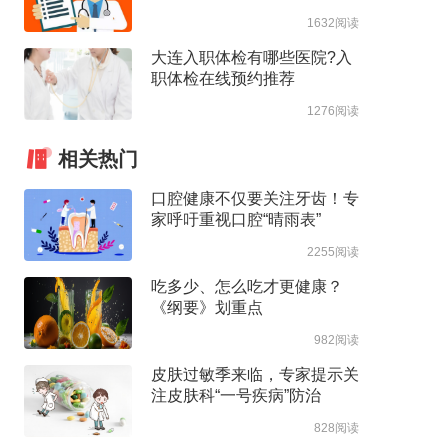
1632阅读
大连入职体检有哪些医院?入
职体检在线预约推荐
1276阅读
相关热门
口腔健康不仅要关注牙齿！专
家呼吁重视口腔“晴雨表”
2255阅读
吃多少、怎么吃才更健康？
《纲要》划重点
982阅读
皮肤过敏季来临，专家提示关
注皮肤科“一号疾病”防治
828阅读