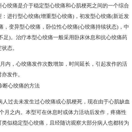
绞痛是介于稳定型心绞痛和心肌梗死之间的一个综合
：进行型心绞痛(增重型心绞痛)，初发型心绞痛(新近发
痛，变异型心绞痛，卧位性心绞痛(心绞痛持续状态)，中
不足)。治疗本型心绞痛一般采用卧床休息和抗心绞痛药
定状态。
个月内，心绞痛发作次数增加，时间延长，引起发作的活
时亦发作。
病人过去未发生过心绞痛或心肌梗死，现在由于心肌缺血
1个月之内。本型可在休息时或体力活动后发作，疼痛性
可类似稳定型心绞痛，且经随访观察大部分病人也都转为