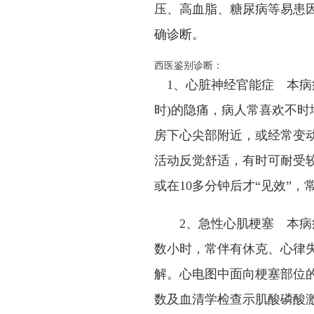
压、高血脂、糖尿病等易患
确诊断。
西医鉴别诊断：
1、心脏神经官能症 本病病
时)的隐痛，病人常喜欢不
房下心尖部附近，或经常变
活动反觉舒适，有时可耐受
或在10多分钟后才“见效”
2、急性心肌梗塞 本病疼
数小时，常伴有休克、心律
解。心电图中面向梗塞部位的
数及血清学检查示肌酸磷酸