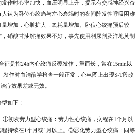
的发作时心率加快，血压明显上升，提示有交感神经兴奋
有人认为卧位心绞痛与左心衰竭时的夜间阵发性呼吸困难
血量增加，心脏扩大，氧耗量增加。卧位心绞痛预后较
作，硝酸甘油解痛效果不好，事先使用利尿剂及洋地黄制
征是指24h内心绞痛反覆发作，重而长，常在15min以
因。发作时血清酶学检查一般正常，心电图上出现S-T段改
油治疗效果差或无效。
型如下：
：①初发劳力型心绞痛：劳力性心绞痛，病程在1个月以
程持续在1个月或1月以上。③恶化劳力型心绞痛：同等