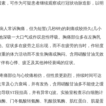
因素，可作为可疑患者继续观察或行冠状动脉造影，以明
人常诉胸痛，但为短暂(几秒钟)的刺痛或较持久(几小
时地深吸一大口气或作叹息性呼吸。胸痛部位多在左胸乳
动。症状多在疲劳之后出现，而不在疲劳的当时，作轻度
较重的体力活动而不发生胸痛或胸闷。含用硝酸甘油无效
，常伴有心悸、疲乏及其他神经衰竭的症状。
痛部位与心绞痛相仿，但性质更剧烈，持续时间可达
失常及心力衰竭，并有发热，含用硝酸甘油多不能使之缓
导联ST段抬高，并有异常Q波。实验室检查示白细胞计
激酶、门冬氨酸转氨酶、乳酸脱氢酶、肌红蛋白、肌凝蛋