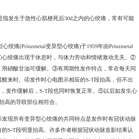
指发生于急性心肌梗死后30d之内的心绞痛，常有可能
Prinzmetal变异型心绞痛)于1959年由Prinzmetal
①心绞痛出现于休息时，与体力劳动和情绪激动无关。②
，用硝酸甘油可缓解。③有周期性发作特点，常在每天同
醒来时。④发作时心电图示相应的S-T段抬高，但不出
，发作缓解后，S-T段也同时恢复正常。⑤以后如发生心
段抬高的导联部位相符合。
发现所有变异型心绞痛的共同特点是发作时有冠状动脉
的S-T段明显抬高。许多作者根据冠状动脉造影结果认