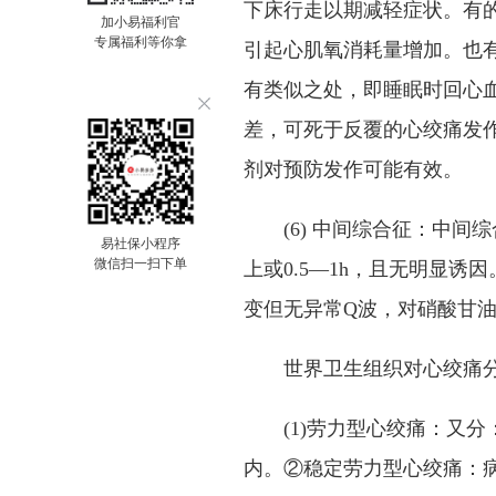
下床行走以期减轻症状。有
加小易福利官
专属福利等你拿
引起心肌氧消耗量增加。也
有类似之处，即睡眠时回心
差，可死于反覆的心绞痛发
剂对预防发作可能有效。
(6) 中间综合征：中间综合
易社保小程序
微信扫一扫下单
上或0.5—1h，且无明显诱
变但无异常Q波，对硝酸甘
世界卫生组织对心绞痛分
(1)劳力型心绞痛：又分
内。②稳定劳力型心绞痛：病