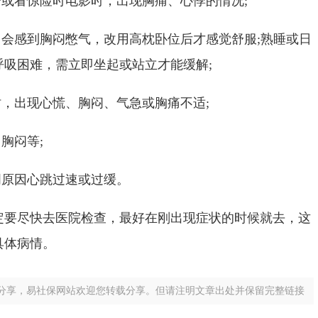
或看惊险时电影时，出现胸痛、心悸的情况;
会感到胸闷憋气，改用高枕卧位后才感觉舒服;熟睡或日
吸困难，需立即坐起或站立才能缓解;
，出现心慌、胸闷、气急或胸痛不适;
胸闷等;
原因心跳过速或过缓。
尽快去医院检查，最好在刚出现症状的时候就去，这
具体病情。
分享，易社保网站欢迎您转载分享。但请注明文章出处并保留完整链接