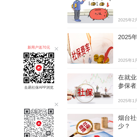
2025年2
202
新用户送70元
2025年1
在就业
参保者
去易社保APP浏览
2025年1
烟台社
少？