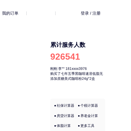
我的订单
登录 / 注册
累计服务人数
926541
刚刚
李**
181xxxx3976
刚刚
李**
181xx
购买了七年五季黑咖啡速溶低脂无
购买了七年五季
添加蔗糖美式咖啡粉24g*2盒
添加蔗糖美式咖啡
社保计算器
个税计算器
房贷计算器
养老金计算
体脂计算
更多工具