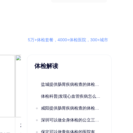
5万+体检套餐，4000+体检医院，300+城市
体检解读
盐城提供肠胃疾病检查的体检套餐有哪些？体检机构有哪些选择？如何预约？
体检科普|发现心血管疾病怎么办？
咸阳提供肠胃疾病检查的体检套餐有哪些？体检机构有哪些选择？如何预约？
深圳可以做全身体检的公立三甲医院及体检套餐汇总
2022定制C套餐 女未婚
女性系列A未
保定可以做青年体检的医院有哪些？有哪些套餐可以选择？