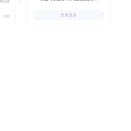
房山区
秦皇岛市第一医院体检中心
北戴河区
723.80
1709.40
查看更多
￥
：999
￥
销量：999
＋加入对比
精选优质保险，给家人一份保障
购险指南
给谁买
买哪些
怎么买
投保后