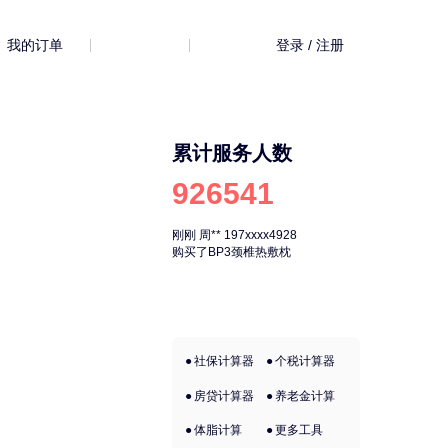
的订单
登录 / 注册
累计服务人数
926541
刚刚
周**
197xxxx4928
刚刚
周**
197xx
购买了BP3颈椎热敷枕
购买了BP3颈椎
社保计算器
个税计算器
房贷计算器
养老金计算
体脂计算
更多工具