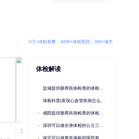
5万+体检套餐，4000+体检医院，300+城市
体检解读
盐城提供肠胃疾病检查的体检套餐有哪些？体检机构有哪些选择？如何预约？
体检科普|发现心血管疾病怎么办？
咸阳提供肠胃疾病检查的体检套餐有哪些？体检机构有哪些选择？如何预约？
深圳可以做全身体检的公立三甲医院及体检套餐汇总
2022定制C套餐 女未婚
女性系列A未
保定可以做青年体检的医院有哪些？有哪些套餐可以选择？