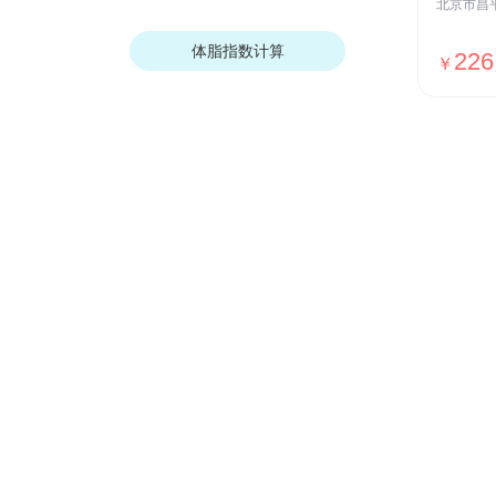
体脂指数计算
226
￥
商业保险
让您获得健康、财产、经济保障
老人保险