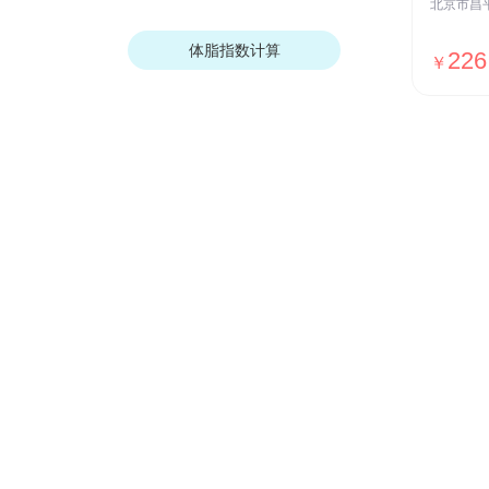
体脂指数计算
226
￥
商业保险
让您获得健康、财产、经济保障
老人保险