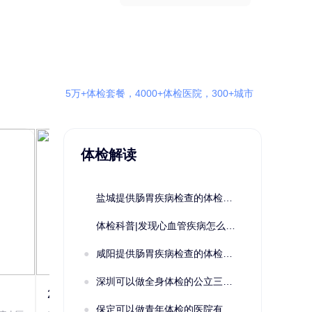
5万+体检套餐，4000+体检医院，300+城市
体检解读
盐城提供肠胃疾病检查的体检套餐有哪些？体检机构有哪些选择？如何预约？
体检科普|发现心血管疾病怎么办？
咸阳提供肠胃疾病检查的体检套餐有哪些？体检机构有哪些选择？如何预约？
深圳可以做全身体检的公立三甲医院及体检套餐汇总
2022定制C套餐 女未婚
女性系列A未
保定可以做青年体检的医院有哪些？有哪些套餐可以选择？