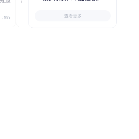
房山区
秦皇岛市第一医院体检中心
北戴河区
723.80
1709.40
查看更多
￥
：999
￥
销量：999
＋加入对比
精选优质保险，给家人一份保障
购险指南
给谁买
买哪些
怎么买
投保后