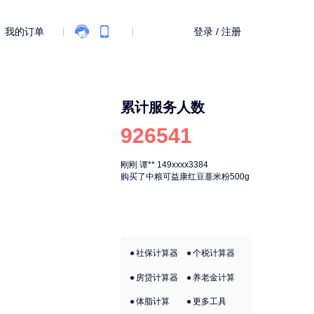
的订单
登录 / 注册
累计服务人数
926541
刚刚
谭**
149xxxx3384
刚刚
谭**
149xx
购买了中粮可益康红豆薏米粉500g
购买了中粮可益康
社保计算器
个税计算器
房贷计算器
养老金计算
体脂计算
更多工具