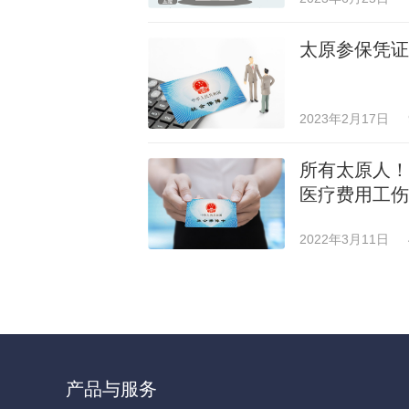
太原参保凭证
2023年2月17日
所有太原人！
医疗费用工伤
2022年3月11日
产品与服务