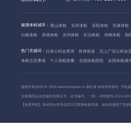
健康体检城市：
鞍山体检
安庆体检
安阳体检
安康体检
白银体检
承德体检
沧州体检
长治体检
赤峰体检
朝
丹东体检
大庆体检
东营体检
德州体检
东莞体检
儋
热门关键词：
社保公积金查询
终身医保
北上广深公积金
抚州体检
佛山体检
防城港体检
赣州体检
广州体检
体检注意事项
个人体检套餐
全国体检医院
全国体检城
哈尔滨体检
淮安体检
杭州体检
湖州体检
合肥体检
河池体检
海口体检
汉中体检
晋城体检
晋中体检
锦
焦作体检
济源体检
荆门体检
荆州体检
江门体检
揭
版权所有@2014~2026 www.eshebao.cn 易社保 保留所有权利
手机
莱芜体检
临沂体检
聊城体检
洛阳体检
漯河体检
娄
互联网药品信息服务资格证书：证书编号：（浙）-非经验性-2024-023
茂名体检
梅州体检
绵阳体检
眉山体检
南京体检
南
【免责声明】本站部分资讯信息为互联网收集而来，如内容侵犯了您的
萍乡体检
平顶山体检
濮阳体检
攀枝花体检
普洱体检
沈阳体检
上海体检
苏州体检
宿迁体检
绍兴体检
宿
三亚体检
商洛体检
天津体检
唐山体检
太原体检
铁