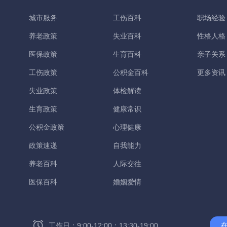
城市服务
工伤百科
职场经验
养老政策
失业百科
性格人格
医保政策
生育百科
亲子关系
工伤政策
公积金百科
更多资讯
失业政策
体检解读
生育政策
健康常识
公积金政策
心理健康
政策速递
自我能力
养老百科
人际交往
医保百科
婚姻爱情
工作日：9:00-12:00；13:30-19:00