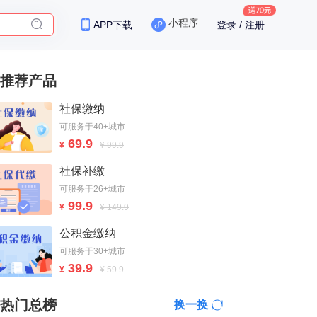
小程序
APP下载
登录 / 注册
推荐产品
社保缴纳
可服务于40+城市
69.9
¥
¥ 99.9
社保补缴
可服务于26+城市
99.9
¥
¥ 149.9
公积金缴纳
可服务于30+城市
39.9
¥
¥ 59.9
热门总榜
换一换