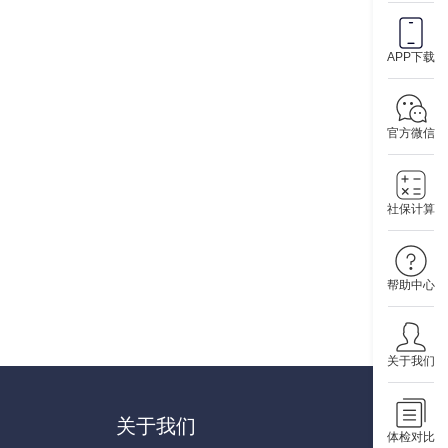
APP下载
官方微信
社保计算
帮助中心
关于我们
关于我们
体检对比