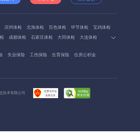
滨州体检
北海体检
百色体检
毕节体检
宝鸡体检
检
成都体检
石家庄体检
大同体检
大连体检
多斯体检
鄂州体检
抚顺体检
阜阳体检
福州体检
险
失业保险
工伤保险
生育保险
住房公积金
体检
呼和浩特体检
呼伦贝尔体检
葫芦岛体检
体检
衡阳体检
怀化体检
惠州体检
河源体检
德镇体检
九江体检
吉安体检
济南体检
济宁体检
临汾体检
辽阳体检
连云港体检
丽水体检
龙岩体检
信息技术有限公司
体检
兰州体检
陇南体检
牡丹江体检
马鞍山体检
检
内江体检
南充体检
盘锦体检
莆田体检
黔东南体检
黔南体检
曲靖体检
庆阳体检
日照体检
体检
韶关体检
深圳体检
汕头体检
汕尾体检
检
铜仁体检
天水体检
乌海体检
乌兰察布体检