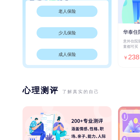
老人保险
华泰住
少儿保险
意外住院
童都可买
成人保险
238
￥
心理测评
了解真实的自己