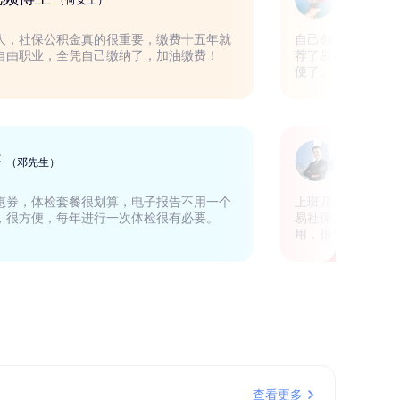
（何女士）
在一线城市的人，社保公积金真的很重要，缴费十五年就
自己
能退休，我是自由职业，全凭自己缴纳了，加油缴费！
荐了
便了
销售
（邓先生）
赶上活动有优惠券，体检套餐很划算，电子报告不用一个
上班
星期就出来了，很方便，每年进行一次体检很有必要。
易社
用，
查看更多