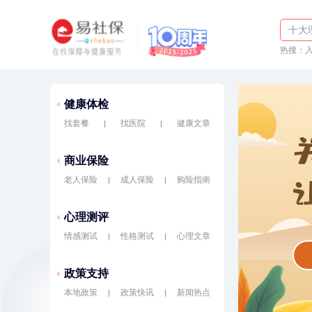
体检
十大
热搜：
入职
健康体检
找套餐
找医院
健康文章
商业保险
老人保险
成人保险
购险指南
心理测评
情感测试
性格测试
心理文章
政策支持
本地政策
政策快讯
新闻热点