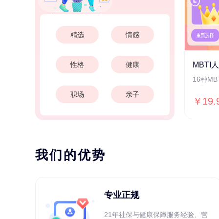
精选
情感
性格
健康
MBTI
16种M
职场
亲子
￥19.
我们的优势
专业正规
21年社保与健康保障服务经验、营