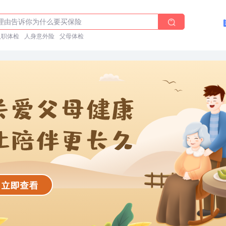
前能吃药吗？
理由告诉你为什么要买保险
体检在线预约
入职体检
人身意外险
父母体检