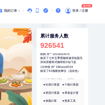
刚刚
肖**
159xxxx4211
成功预约了妇科套餐
我的订单
登录 / 注册
刚刚
肖**
159xxxx4211
成功预约了妇科套餐
刚刚
李**
181xxxx3976
购买了七年五季黑咖啡速溶低脂无
累计服务人数
添加蔗糖美式咖啡粉24g*2盒
刚刚
李**
181xxxx3976
926541
购买了七年五季黑咖啡速溶低脂无
添加蔗糖美式咖啡粉24g*2盒
1分钟前
何*
196xxxx0519
购买了K3颈椎按摩仪（浅灰色）
1分钟前
黄**
156xxxx9066
成功预约了中老年套餐
2分钟前
孙**
189xxxx6435
社保计算器
个税计算器
成功预约了商务应酬体检（男）
房贷计算器
养老金计算
2分钟前
罗**
198xxxx8341
购买了美的体重秤 MO-CW5 白色
体脂计算
更多工具