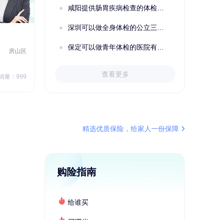
咸阳提供肠胃疾病检查的体检套餐有哪些？体检机构有哪些选择？如何预约？
深圳可以做全身体检的公立三甲医院及体检套餐汇总
2022定制C套餐 女未婚
女性
保定可以做青年体检的医院有哪些？有哪些套餐可以选择？
房山区
秦皇岛市第一医院体检中心
北戴河区
7
1709.40
查看更多
￥
销量：999
￥
销量：999
＋加入对比
精选优质保险，给家人一份保障
购险指南
给谁买