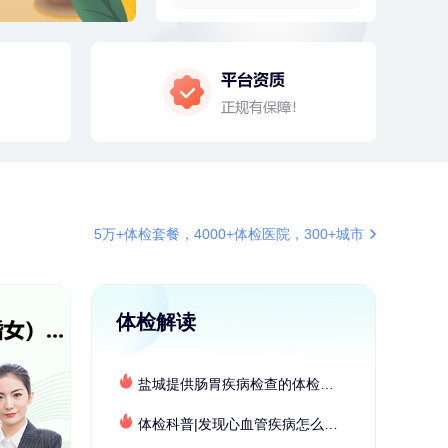
4分钟前
李**
181xxxx3976
购买了七年五季黑咖啡速溶低脂无
添加蔗糖美式咖啡粉24g*2盒
4分钟前
叶**
158xxxx9676
成功预约了女性防癌筛查套餐
6分钟前
郑**
136xxxx9530
成功预约了脑血管系统套餐
6分钟前
林**
187xxxx0819
购买了宁安堡新疆无核红枣干
150g*2
7分钟前
袁**
177xxxx3003
5万+体检套餐，4000+体检医院，300+城市
购买了美的体重秤 MO-CW5 白色
7分钟前
江**
136xxxx3540
成功预约了标准套餐（男）
体检解读
刚刚
肖**
159xxxx4211
成功预约了妇科套餐
盐城提供肠胃疾病检查的体检套餐有哪些？体检机构有哪些选择？如何预约？
刚刚
肖**
159xxxx4211
成功预约了妇科套餐
体检科普|发现心血管疾病怎么办？