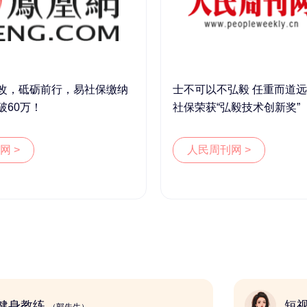
改，砥砺前行，易社保缴纳
士不可以不弘毅 任重而道远 
破60万！
社保荣获“弘毅技术创新奖”
网 >
人民周刊网 >
健身教练