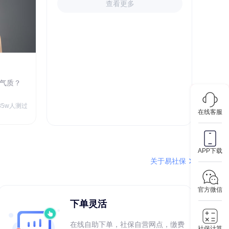
查看更多
心理成熟度测评
气质？
你的心理足够成熟吗？
￥9.90
35w人测过
72.9w人测过
在线客服
APP下载
关于易社保
官方微信
下单灵活
在线自助下单，社保自营网点，缴费
社保计算