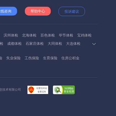
在线咨询
帮助中心
投诉建议
滨州体检
北海体检
百色体检
毕节体检
宝鸡体检
检
成都体检
石家庄体检
大同体检
大连体检
多斯体检
鄂州体检
抚顺体检
阜阳体检
福州体检
险
失业保险
工伤保险
生育保险
住房公积金
体检
呼和浩特体检
呼伦贝尔体检
葫芦岛体检
体检
衡阳体检
怀化体检
惠州体检
河源体检
德镇体检
九江体检
吉安体检
济南体检
济宁体检
临汾体检
辽阳体检
连云港体检
丽水体检
龙岩体检
信息技术有限公司
体检
兰州体检
陇南体检
牡丹江体检
马鞍山体检
检
内江体检
南充体检
盘锦体检
莆田体检
黔东南体检
黔南体检
曲靖体检
庆阳体检
日照体检