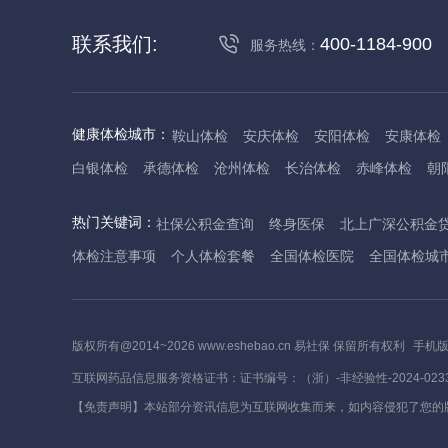
联系我们:
400-1184-900
服务热线：
健康体检城市：
鞍山体检
安庆体检
安阳体检
安康体检
白银体检
承德体检
沧州体检
长治体检
赤峰体检
朝
丹东体检
大庆体检
东营体检
德州体检
东莞体检
儋
热门关键词：
社保公积金查询
终身医保
北上广深公积金
抚州体检
佛山体检
防城港体检
赣州体检
广州体检
体检注意事项
个人体检套餐
全国体检医院
全国体检城
哈尔滨体检
淮安体检
杭州体检
湖州体检
合肥体检
河池体检
海口体检
汉中体检
晋城体检
晋中体检
锦
焦作体检
济源体检
荆门体检
荆州体检
江门体检
揭
版权所有@2014~2026 www.eshebao.cn 易社保 保留所有权利
手机
莱芜体检
临沂体检
聊城体检
洛阳体检
漯河体检
娄
互联网药品信息服务资格证书：证书编号：（浙）-非经验性-2024-023
茂名体检
梅州体检
绵阳体检
眉山体检
南京体检
南
【免责声明】本站部分资讯信息为互联网收集而来，如内容侵犯了您的
萍乡体检
平顶山体检
濮阳体检
攀枝花体检
普洱体检