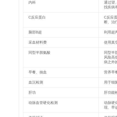
内科
通过望
找疾病
C反应蛋白
C反应
断、治
脑部B超
利用超
采血材料费
使用真
同型半胱氨酸
同型半
风险高
病之外
早餐、抽血
营养早
血沉检测
用于细
肝功
肝功能
动脉血管硬化检测
动脉硬
现、早