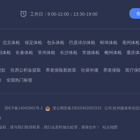
工作日：9:00-12:00；13:30-19:00
北京体检
保定体检
包头体检
巴彦淖尔体检
蚌埠体检
亳州体检
阳体检
长春体检
常州体检
长沙体检
常德体检
郴州体检
重庆体
州体检
东方体检
德阳体检
达州体检
大理体检
石嘴山体检
鄂尔
贷款
住房公积金提取
养老保险新政策
社保补缴
养老保险
医疗保
桂林体检
贵港体检
广元体检
贵阳体检
红河体检
邯郸体检
衡水
市
全国热门标签
淮南体检
淮北体检
菏泽体检
鹤壁体检
许昌体检
黄石体检
黄冈
州体检
吉林体检
齐齐哈尔体检
鸡西体检
嘉兴体检
金华体检
景
阳体检
嘉峪关体检
开封体检
昆明体检
克拉玛依体检
廊坊体检
版
浙ICP备14042862号-1
浙公网安备33010402001531
公司:杭州捷保有信
底体检
柳州体检
来宾体检
泸州体检
乐山体检
凉山体检
六盘水
3
通体检
宁波体检
南平体检
宁德体检
南昌体检
南阳体检
南宁体
版权，请与我们取得联系，我们会及时做出处理，谢谢合作！
站点地图
秦皇岛体检
衢州体检
泉州体检
青岛体检
清远体检
琼海体检