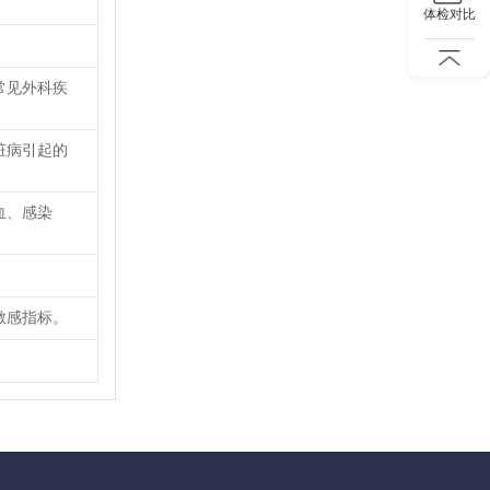
体检对比
常见外科疾
脏病引起的
血、感染
敏感指标。