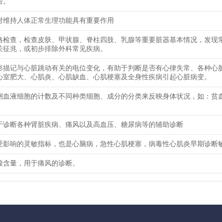
告。
对维持人体正常生理功能具有重要作用
格检查，检查皮肤、甲状腺、脊柱四肢、乳腺等重要脏器基本情况，发现
关征兆，或初步排除外科常见疾病。
形描记与心脏跳动有关的电位变化，有助于判断是否有心律失常、各种心
心室肥大、心肌炎、心肌缺血、心肌梗塞及全身性疾病引起心脏病变。
测血液细胞的计数及不同种类细胞、成分的分类来反映身体状况，如：贫
于诊断各种肾脏疾病、痛风以及高血压、糖尿病等的辅助诊断
受影响的灵敏指标，也是心脑病，急性心肌梗塞，病毒性心肌炎早期诊断
酸含量，用于痛风的诊断。