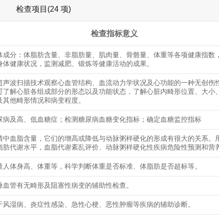
检查项目(24 项)
检查指标意义
体成分：体脂肪含量、非脂肪量、肌肉量、骨骼量、体重等各项健康指数
身体健康状况，监测减肥、锻炼等健康活动的成果。
超声波扫描技术观察心血管结构、血流动力学状况及心功能的一种无创伤
可了解心脏各组成部分的形态以及功能状态，了解心脏内畸形位置、大小
及其他畸形情况和病变程度。
尿病及高、低血糖症；检测糖尿病血糖变化指标；确定血糖监控指标
清中血脂含量，它们的增高或降低与动脉粥样硬化的形成有很大的关系。
脂肪代谢水平，血脂代谢紊乱评价、动脉粥样硬化性疾病危险性预测和营
量人体身高、体重等，科学判断体重是否标准、体脂肪是否超标等。
脉血管有无畸形及阻塞性病变的辅助性检查。
于风湿病、炎症性感染、急性心梗、恶性肿瘤等疾病的辅助诊断。