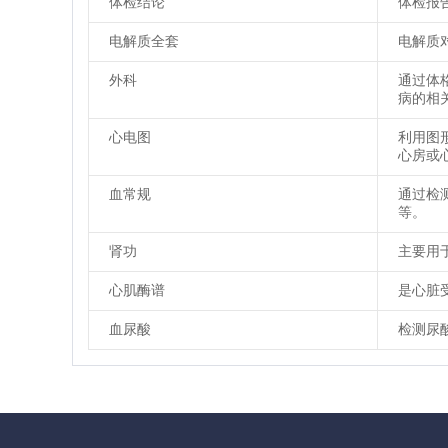
体检结论
体检报
电解质全套
电解质
外科
通过体
病的相
心电图
利用图
心房或
血常规
通过检
等。
肾功
主要用
心肌酶谱
是心脏
血尿酸
检测尿