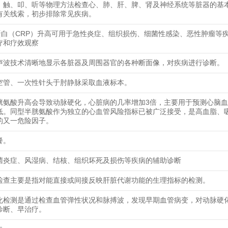
、触、叩、听等物理方法检查心、肺、肝、脾、肾及神经系统等脏器的基
有关线索，初步排除常见疾病。
蛋白（CRP）升高可用于急性炎症、组织损伤、细菌性感染、恶性肿瘤等
疗和疗效观察
声波技术清晰地显示各脏器及周围器官的各种断面像，对疾病进行诊断。
空管、一次性针头于肘静脉采取血液标本。
胱氨酸升高会导致动脉硬化，心脏病的几率增加3倍，主要用于预测心脑
低。同型半胱氨酸作为独立的心血管风险指标已被广泛接受，是高血脂、
的又一危险因子。
餐。
菌炎症、风湿病、结核、组织坏死及损伤等疾病的辅助诊断
检查主要是指对能直接或间接反映肝脏代谢功能的生理指标的检测。
化检测是通过检查血管弹性状况和脉搏波，发现早期血管病变，对动脉硬
诊断、早治疗。