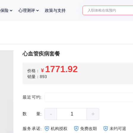
入职体检在线预约
业保险
心理测评
政策与支持
2025年了，给父母预约体检
心血管疾病套餐
1771.92
¥
价格：
销量：893
最近可约
:
-
+
数量
:
服务承诺
机构授权
免费改期
未约可退
: