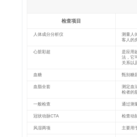
检查项目
人体成分分析仪
测量人
客人的
心脏彩超
是应用
法，它
关系以
血糖
甄别糖
血脂全套
测定血
检者的
一般检查
通过测
冠状动脉CTA
检查动
风湿两项
主要用