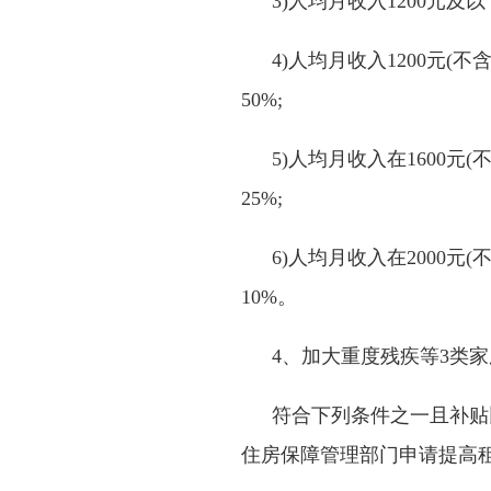
3)人均月收入
1200
元及以
4)人均月收入
1200
元
(
不
50%;
5)人均月收入在
1600
元
(
25%;
6)人均月收入在
2000
元
(
10%
。
4、加大重度残疾等
3
类家
符合下列条件之一且补贴
住房保障管理部门申请提高