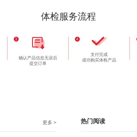
体检服务流程
3
4
支付完成
确认产品信息无误后
成功购买体检产品
提交订单
热门阅读
更多 >