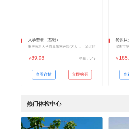
入学套餐（基础）
餐饮从
重庆医科大学附属第三医院(方大医院)
渝北区
深圳市
89.98
185
￥
销量：549
￥
＋加入对比
查看详情
立即购买
查
热门体检中心