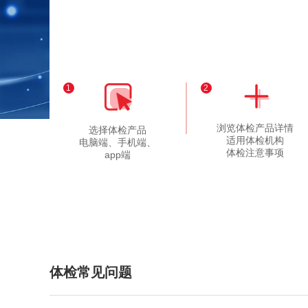
1
2
浏览体检产品详情
选择体检产品
适用体检机构
电脑端、手机端、
体检注意事项
app端
体检常见问题