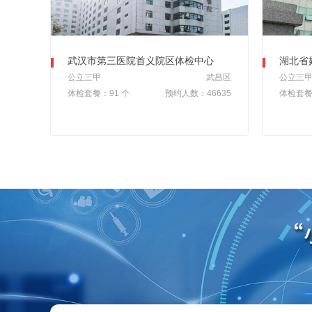
武汉市第三医院首义院区体检中心
湖北省
公立三甲
武昌区
公立三
体检套餐：91 个
预约人数：46635
体检套餐