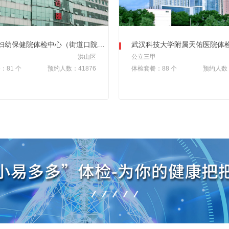
妇幼保健院体检中心（街道口院区）
武汉科技大学附属天佑医院体
甲
洪山区
公立三甲
：81 个
预约人数：41876
体检套餐：88 个
预约人数：