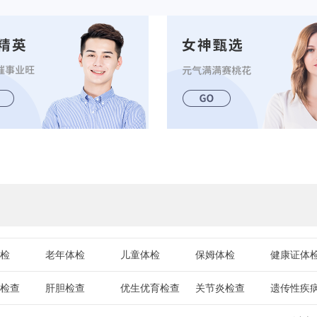
检
老年体检
儿童体检
保姆体检
健康证体
检查
肝胆检查
优生优育检查
关节炎检查
遗传性疾