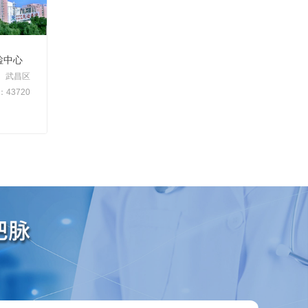
检中心
武昌区
43720