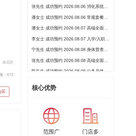
张先生 成功预约 2026.08.06 消化系统疾病筛查
潘女士 成功预约 2026.08.06 常规套餐（男女通用）
潘女士 成功预约 2026.08.07 高端全面型套餐
李女士 成功预约 2026.08.07 入学/入职体检
宁先生 成功预约 2026.08.08 身体普查B（男女通用）
张先生 成功预约 2026.08.08 高端全面型套餐
渝北区
陈先生 成功预约 2026.08.09 公务员体检套餐
量：673
赵先生 成功预约 2026.08.09 身体普查B（男女通用）
核心优势
购买
宁先生 成功预约 2026.08.10 入学/入职体检
胡女士 成功预约 2026.08.10 个人体检A类
潘女士 成功预约 2026.08.01 身体普查B（男女通用）
潘女士 成功预约 2026.08.01 个人体检A类
范围广
门店多
张先生 成功预约 2026.08.02 高端全面型套餐