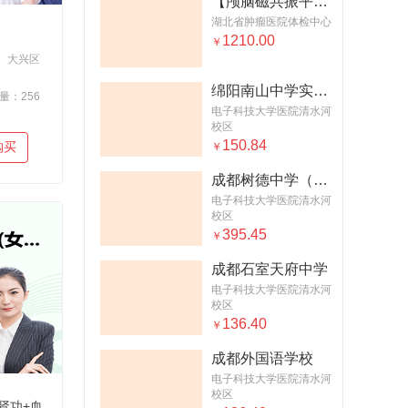
【颅脑磁共振平扫 +脑血管成像】
湖北省肿瘤医院体检中心
1210.00
￥
大兴区
绵阳南山中学实验学校
量：256
电子科技大学医院清水河
校区
150.84
购买
￥
成都树德中学（男）
电子科技大学医院清水河
校区
395.45
￥
成都石室天府中学
电子科技大学医院清水河
校区
136.40
￥
成都外国语学校
电子科技大学医院清水河
校区
血脂+肝功