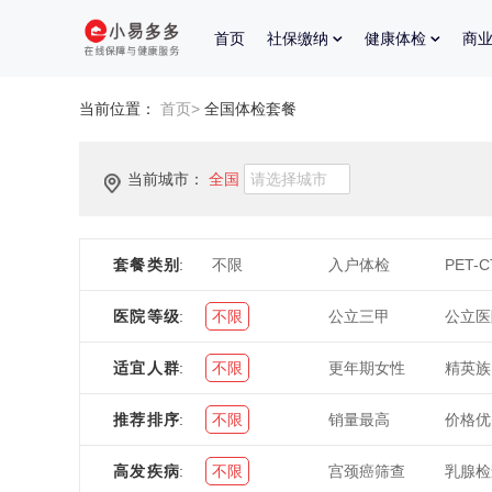
首页
社保缴纳
健康体检
商
当前位置：
首页>
全国
体检套餐
当前城市：
全国
套餐类别
:
不限
入户体检
PET-
医院等级
:
不限
公立三甲
公立医
适宜人群
:
不限
更年期女性
精英族
推荐排序
:
不限
销量最高
价格优
高发疾病
:
不限
宫颈癌筛查
乳腺检