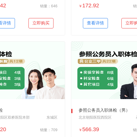
.42
172.92
销量：646
￥
销
＋加入对比
＋加入对比
看详情
立即购买
查看详情
立即
检
参照公务员入职体检（男）
朝阳区双桥医院本部
东城区
北京朝阳医院西院区
.20
566.39
销量：709
￥
销