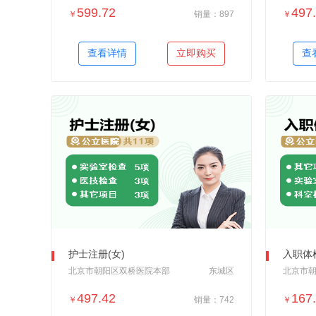
599.72
497
￥
销量：897
￥
＋加入对比
查看详情
立即购买
查
护士注册(女)
入职体
北京市朝阳区双桥医院本部
东城区
北京市
497.42
167
￥
销量：742
￥