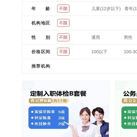
年龄
:
不限
儿童(12岁以下)
青年(1
机构地区
:
不限
性别
:
不限
通用
男性
价格区间
:
不限
100以下
100-3
推荐机构
: