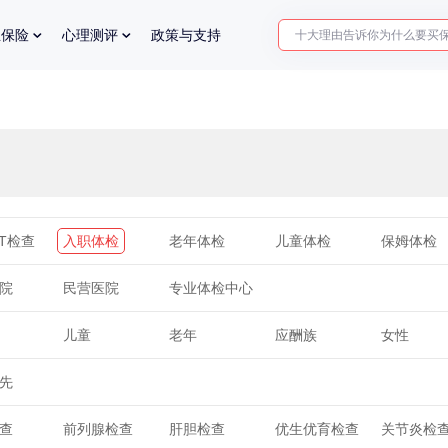
十大理由告诉你为什么要买
业保险
心理测评
政策与支持
入职体检在线预约
2025年了，给父母预约体检
CT检查
入职体检
老年体检
儿童体检
保姆体检
院
民营医院
专业体检中心
儿童
老年
应酬族
女性
先
查
前列腺检查
肝胆检查
优生优育检查
关节炎检