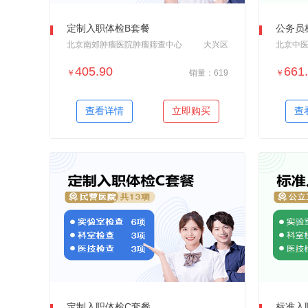
定制入职体检B套餐
公务员
北京南郊肿瘤医院肿瘤筛查中心
大兴区
405.90
661
￥
销量：619
￥
＋加入对比
查看详情
立即购买
查
定制入职体检C套餐
标准入