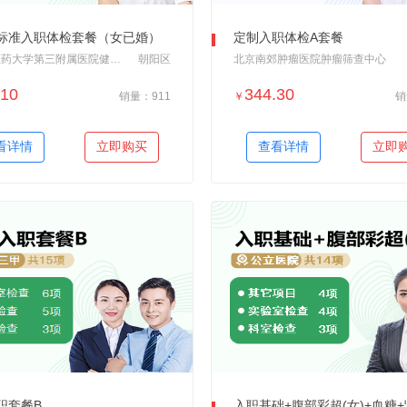
标准入职体检套餐（女已婚）
定制入职体检A套餐
北京中医药大学第三附属医院健康管理体检中心
朝阳区
北京南郊肿瘤医院肿瘤筛查中心
.10
344.30
销量：911
￥
销
＋加入对比
＋加入对比
看详情
立即购买
查看详情
立即
职套餐B
入职基础+腹部彩超(女)+血糖+肾功+