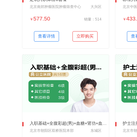
北京南郊肿瘤医院肿瘤筛查中心
大兴区
577.50
433
￥
销量：514
￥
＋加入对比
查看详情
立即购买
查
入职基础+全腹彩超(男)+血糖+肾功+血脂+肝功
护士注册
北京市朝阳区双桥医院本部
东城区
北京市