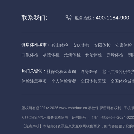
联系我们:
400-1184-900
服务热线：
健康体检城市：
鞍山体检
安庆体检
安阳体检
安康体检
白银体检
承德体检
沧州体检
长治体检
赤峰体检
朝
丹东体检
大庆体检
东营体检
德州体检
东莞体检
儋
热门关键词：
社保公积金查询
终身医保
北上广深公积金
抚州体检
佛山体检
防城港体检
赣州体检
广州体检
体检注意事项
个人体检套餐
全国体检医院
全国体检城
哈尔滨体检
淮安体检
杭州体检
湖州体检
合肥体检
河池体检
海口体检
汉中体检
晋城体检
晋中体检
锦
焦作体检
济源体检
荆门体检
荆州体检
江门体检
揭
版权所有@2014~2026 www.eshebao.cn 易社保 保留所有权利
手机
莱芜体检
临沂体检
聊城体检
洛阳体检
漯河体检
娄
互联网药品信息服务资格证书：证书编号：（浙）-非经验性-2024-023
茂名体检
梅州体检
绵阳体检
眉山体检
南京体检
南
【免责声明】本站部分资讯信息为互联网收集而来，如内容侵犯了您的
萍乡体检
平顶山体检
濮阳体检
攀枝花体检
普洱体检