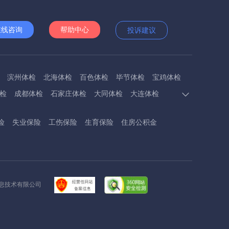
在线咨询
帮助中心
投诉建议
滨州体检
北海体检
百色体检
毕节体检
宝鸡体检
检
成都体检
石家庄体检
大同体检
大连体检
多斯体检
鄂州体检
抚顺体检
阜阳体检
福州体检
险
失业保险
工伤保险
生育保险
住房公积金
体检
呼和浩特体检
呼伦贝尔体检
葫芦岛体检
体检
衡阳体检
怀化体检
惠州体检
河源体检
德镇体检
九江体检
吉安体检
济南体检
济宁体检
临汾体检
辽阳体检
连云港体检
丽水体检
龙岩体检
信息技术有限公司
体检
兰州体检
陇南体检
牡丹江体检
马鞍山体检
检
内江体检
南充体检
盘锦体检
莆田体检
黔东南体检
黔南体检
曲靖体检
庆阳体检
日照体检