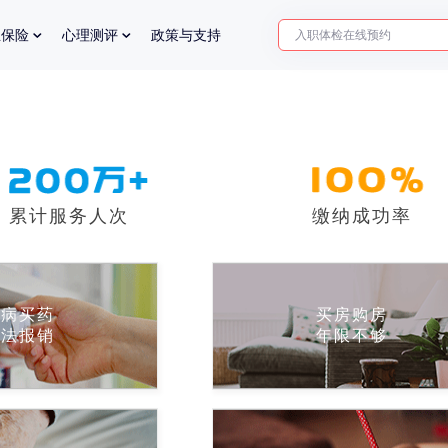
入职体检在线预约
业保险
心理测评
政策与支持
2025年了，给父母预约体检
累计服务人次
缴纳成功率
看病买药
买房购房
无法报销
年限不够