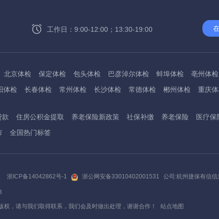
工作日：9:00-12:00；13:30-19:00
北京体检
保定体检
包头体检
巴彦淖尔体检
蚌埠体检
亳州体检
阳体检
长春体检
常州体检
长沙体检
常德体检
郴州体检
重庆体
州体检
东方体检
德阳体检
达州体检
大理体检
石嘴山体检
鄂尔
贷款
住房公积金提取
养老保险新政策
社保补缴
养老保险
医疗保
桂林体检
贵港体检
广元体检
贵阳体检
红河体检
邯郸体检
衡水
市
全国热门标签
淮南体检
淮北体检
菏泽体检
鹤壁体检
许昌体检
黄石体检
黄冈
州体检
吉林体检
齐齐哈尔体检
鸡西体检
嘉兴体检
金华体检
景
阳体检
嘉峪关体检
开封体检
昆明体检
克拉玛依体检
廊坊体检
版
浙ICP备14042862号-1
浙公网安备33010402001531
公司:杭州捷保有信
底体检
柳州体检
来宾体检
泸州体检
乐山体检
凉山体检
六盘水
3
通体检
宁波体检
南平体检
宁德体检
南昌体检
南阳体检
南宁体
版权，请与我们取得联系，我们会及时做出处理，谢谢合作！
站点地图
秦皇岛体检
衢州体检
泉州体检
青岛体检
清远体检
琼海体检