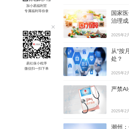
加小易福利官
专属福利等你拿
国家医
治理成
2025年2
从“按
处？
易社保小程序
微信扫一扫下单
2025年2
严禁A
2025年2
潮州：