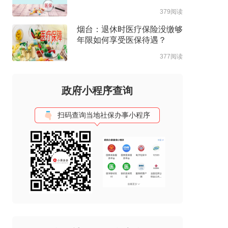
对？
379阅读
烟台：退休时医疗保险没缴够
年限如何享受医保待遇？
377阅读
政府小程序查询
扫码查询当地社保办事小程序