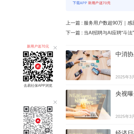
上一篇 :
服务用户数超90万｜感
下一篇 :
当AI招聘与AI应聘“斗
新用户送70元
中消协
2025年3
去易社保APP浏览
央视曝
2025年3
经济日