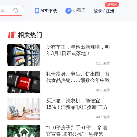
保险
小程序
APP下载
登录 / 注册
相关热门
所有车主，年检出新规啦，明
年3月1日正式落地！
525阅读
礼盒瘦身、养生月饼出圈、替
代食品热销……细数今年中秋
月饼市场的不同
466阅读
买冰箱、洗衣机，能便宜
15%！消费品“以旧换新”三方
面升级
445阅读
“110平房子到手61平”，多地
官宣将“取消公摊”！热搜第