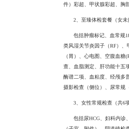
件）彩超、甲状腺彩超、胸
2、至臻体检套餐（女未婚
包括肿瘤标记、血常规18
类风湿关节炎因子（RF）、
（胃）、心电图、空腹血糖(
查、血脂测定、肝功能十五
酶谱二项、血粘度、经颅多
摄影检查（侧位）、尿常规（
3、女性常规检查（共6
包括尿HCG、妇科内诊、
（子宫、附件）、阴道镜检