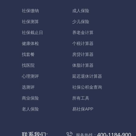
社保缴纳
成人保险
社保测算
少儿保险
社保截止日
养老金计算
健康体检
个税计算器
找套餐
房贷计算器
找医院
体脂计算器
心理测评
延迟退休计算器
选测评
社保公积金查询
商业保险
所有工具
老人保险
易社保APP
联系我们:
400-1184-900
服务热线：