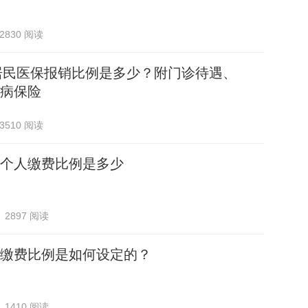
2830 阅读
门居民医保报销比例是多少？附门诊待遇、
病保险
3510 阅读
个人缴费比例是多少
2897 阅读
缴费比例是如何设定的？
1410 阅读