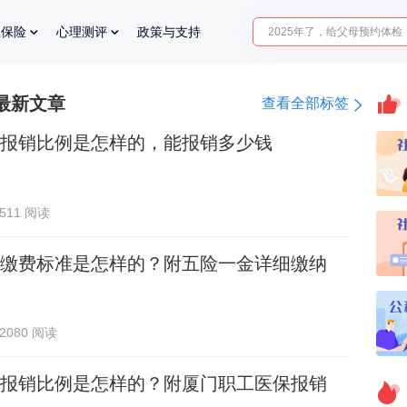
2025年了，给父母预约体检
业保险
心理测评
政策与支持
体检前能吃药吗？
十大理由告诉你为什么要买
入职体检在线预约
最新文章
查看全部标签
2025年了，给父母预约体检
报销比例是怎样的，能报销多少钱
511 阅读
缴费标准是怎样的？附五险一金详细缴纳
2080 阅读
报销比例是怎样的？附厦门职工医保报销