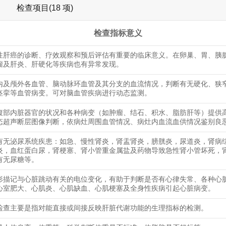
检查项目(18 项)
检查指标意义
性肝癌的诊断、疗效观察和预后评估有重要的临床意义。在卵巢、胃、胰
瘤及肝炎、肝硬化等疾病也有异常发现。
内及颅外各血管、脑动脉环血管及其分支的血流情况，判断有无硬化、狭
痉挛等血管病变。可对脑血管疾病进行动态监测。
腹部内脏器官的状况和各种病变（如肿瘤、结石、积水、脂肪肝等）提供
态超声断层图像判断，依病灶周围血管情况、病灶内血流血供情况鉴别良
有无泌尿系统疾患：如急、慢性肾炎，肾盂肾炎，膀胱炎，尿道炎，肾病
炎，血红蛋白尿，肾梗塞、肾小管重金属盐及药物导致急性肾小管坏死，
有无尿糖等。
形描记与心脏跳动有关的电位变化，有助于判断是否有心律失常、各种心
心室肥大、心肌炎、心肌缺血、心肌梗塞及全身性疾病引起心脏病变。
检查主要是指对能直接或间接反映肝脏代谢功能的生理指标的检测。