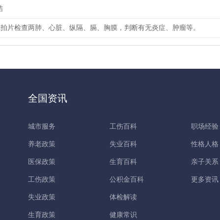
结
线拍片检查两肺、心脏、纵隔、膈、胸膜，判断有无炎症、肿瘤等。
全国资讯
城市服务
工伤百科
职场经验
养老政策
失业百科
性格人格
医保政策
生育百科
亲子关系
工伤政策
公积金百科
更多资讯
失业政策
体检解读
生育政策
健康常识