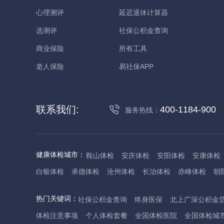
心理测评
延迟退休计算器
选测评
社保公积金查询
商业保险
所有工具
老人保险
易社保APP
联系我们:
400-1184-900
服务热线：
健康体检城市：
鞍山体检
安庆体检
安阳体检
安康体检
白银体检
承德体检
沧州体检
长治体检
赤峰体检
朝
丹东体检
大庆体检
东营体检
德州体检
东莞体检
儋
热门关键词：
社保公积金查询
终身医保
北上广深公积金
抚州体检
佛山体检
防城港体检
赣州体检
广州体检
体检注意事项
个人体检套餐
全国体检医院
全国体检城
哈尔滨体检
淮安体检
杭州体检
湖州体检
合肥体检