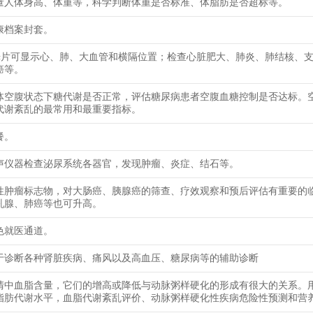
量人体身高、体重等，科学判断体重是否标准、体脂肪是否超标等。
康档案封套。
光片可显示心、肺、大血管和横隔位置；检查心脏肥大、肺炎、肺结核、
癌等。
体空腹状态下糖代谢是否正常，评估糖尿病患者空腹血糖控制是否达标。
代谢紊乱的最常用和最重要指标。
餐。
声仪器检查泌尿系统各器官，发现肿瘤、炎症、结石等。
性肿瘤标志物，对大肠癌、胰腺癌的筛查、疗效观察和预后评估有重要的
乳腺、肺癌等也可升高。
色就医通道。
于诊断各种肾脏疾病、痛风以及高血压、糖尿病等的辅助诊断
清中血脂含量，它们的增高或降低与动脉粥样硬化的形成有很大的关系。
脂肪代谢水平，血脂代谢紊乱评价、动脉粥样硬化性疾病危险性预测和营