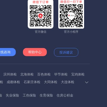
官方微信
官方小程序
在线咨询
帮助中心
投诉建议
滨州体检
北海体检
百色体检
毕节体检
宝鸡体检
检
成都体检
石家庄体检
大同体检
大连体检
多斯体检
鄂州体检
抚顺体检
阜阳体检
福州体检
险
失业保险
工伤保险
生育保险
住房公积金
体检
呼和浩特体检
呼伦贝尔体检
葫芦岛体检
体检
衡阳体检
怀化体检
惠州体检
河源体检