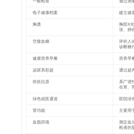
一般检查
通过测
电子健康档案
建立健
胸透
胸部X
张、肺
空腹血糖
评价人
诊断糖
健康营养早餐
营养早
泌尿系彩超
通过超
癌胚抗原
系广谱
在胃、
绿色就医通道
医院绿
肾功能
主要用
血脂四项
测定血
检者的