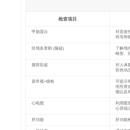
检查项目
甲胎蛋白
对原发
癌等肿
经颅多普勒 (脑超)
了解颅
畸形、
腹部彩超
对人体
彩色动
尿常规+镜检
可提示
疮性肾
瘤以及
心电图
利用图
心房或
肝功能
肝功能