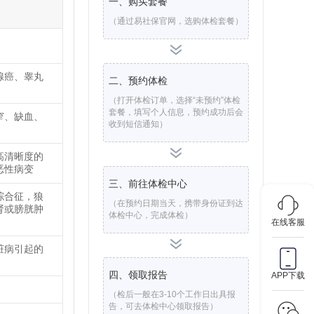
一、购买套餐
（通过易社保官网，选购体检套餐）
腺癌、睾丸
二、预约体检
（打开体检订单，选择“未预约”体检
套餐，填写个人信息，预约成功后会
窄、缺血、
收到短信通知）
高清晰度的
恶性病变
三、前往体检中心
综合征，狼
（在预约日期当天，携带身份证到达
肾或膀胱肿
体检中心，完成体检）
在线客服
脏病引起的
四、领取报告
APP下载
（检后一般在3-10个工作日出具报
告，可去体检中心领取报告）