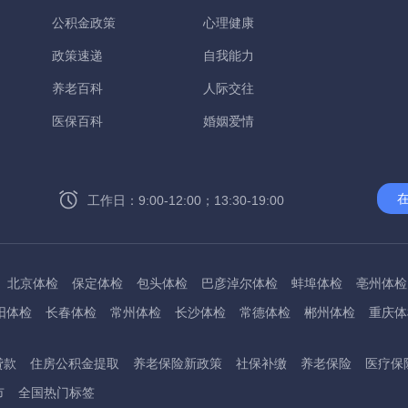
公积金政策
心理健康
政策速递
自我能力
养老百科
人际交往
医保百科
婚姻爱情
工作日：9:00-12:00；13:30-19:00
北京体检
保定体检
包头体检
巴彦淖尔体检
蚌埠体检
亳州体检
阳体检
长春体检
常州体检
长沙体检
常德体检
郴州体检
重庆体
州体检
东方体检
德阳体检
达州体检
大理体检
石嘴山体检
鄂尔
贷款
住房公积金提取
养老保险新政策
社保补缴
养老保险
医疗保
桂林体检
贵港体检
广元体检
贵阳体检
红河体检
邯郸体检
衡水
市
全国热门标签
淮南体检
淮北体检
菏泽体检
鹤壁体检
许昌体检
黄石体检
黄冈