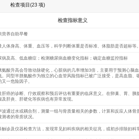
检查项目(23 项)
检查指标意义
供营养自助早餐
量人体身高、体重、血压等，科学判断体重是否标准、体脂肪是否超标等
尿病及高、低血糖症；检测糖尿病血糖变化指标；确定血糖监控指标
胱氨酸升高会导致动脉硬化，心脏病的几率增加3倍，主要用于预测心脑
低。同型半胱氨酸作为独立的心血管风险指标已被广泛接受，是高血脂、
的又一危险因子。
性肝癌的诊断、疗效观察和预后评估有重要的临床意义。在卵巢、胃、胰
瘤及肝炎、肝硬化等疾病也有异常发现。
声波通过水或耦合剂，测量一组与骨质量相关的参数，计算和反应人体骨
被测者的骨质状况。
科触诊及仪器检查方法，发现常见妇科疾病的相关征兆，或初步排除妇科