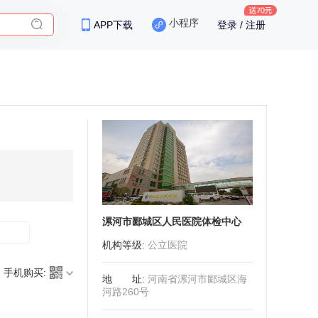
小程序
APP下载
登录 / 注册
保险
漯河市郾城区人民医院体检中心
机构等级
:
公立医院
手机购买:
地址
:
河南省漯河市郾城区海
河路260号