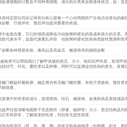
测血液细胞的计数及不同种类细胞、成分的分类来反映身体状况，如：贫
体表特定部位同步记录和分析心脏每一个心动周期所产生电活动变化的曲
病诊断、疗效评价、预后评估提供重要的依据。
清中血脂含量，它们的增高或降低与动脉粥样硬化的形成有很大的关系。
脂肪代谢水平，血脂代谢紊乱评价、动脉粥样硬化性疾病危险性预测和营
于诊断各种肾脏疾病、痛风以及高血压、糖尿病等的辅助诊断
B超检查可以帮助我们了解甲状腺的形态、大小、组织回声性质，发现甲
包括结节、钙化、囊性变以及肿瘤，同时可以监测这些疾病的发生、发展
胃幽门螺旋杆菌检测，确定胃内有无幽门螺杆菌，有助于溃疡病、慢性胃
早期筛查。
查尿液中的有形状成分，发现肾病、结石、糖尿病、血液疾病及尿路感染
色超声仪器清晰地观察子宫及附件（卵巢、输卵管）大小、形态结构及内
别正常和异常，了解病变的性质，判别有无恶性病变。
腹部内脏器官（肝、胆、脾、胰）的状况和各种病变（如肿瘤、积水、脂