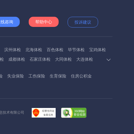
在线咨询
帮助中心
投诉建议
滨州体检
北海体检
百色体检
毕节体检
宝鸡体检
检
成都体检
石家庄体检
大同体检
大连体检
多斯体检
鄂州体检
抚顺体检
阜阳体检
福州体检
险
失业保险
工伤保险
生育保险
住房公积金
体检
呼和浩特体检
呼伦贝尔体检
葫芦岛体检
体检
衡阳体检
怀化体检
惠州体检
河源体检
德镇体检
九江体检
吉安体检
济南体检
济宁体检
临汾体检
辽阳体检
连云港体检
丽水体检
龙岩体检
信息技术有限公司
体检
兰州体检
陇南体检
牡丹江体检
马鞍山体检
检
内江体检
南充体检
盘锦体检
莆田体检