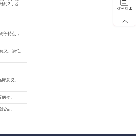
供情况，鉴
体检对比
确等特点，
要意义。急性
临床意义。
等病变。
检报告。