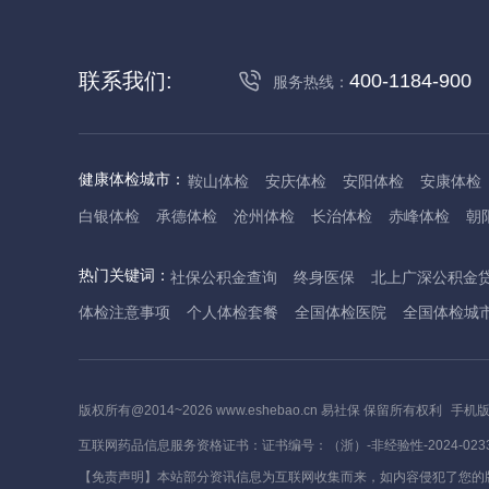
联系我们:
400-1184-900
服务热线：
健康体检城市：
鞍山体检
安庆体检
安阳体检
安康体检
白银体检
承德体检
沧州体检
长治体检
赤峰体检
朝
丹东体检
大庆体检
东营体检
德州体检
东莞体检
儋
热门关键词：
社保公积金查询
终身医保
北上广深公积金
抚州体检
佛山体检
防城港体检
赣州体检
广州体检
体检注意事项
个人体检套餐
全国体检医院
全国体检城
哈尔滨体检
淮安体检
杭州体检
湖州体检
合肥体检
河池体检
海口体检
汉中体检
晋城体检
晋中体检
锦
焦作体检
济源体检
荆门体检
荆州体检
江门体检
揭
版权所有@2014~2026 www.eshebao.cn 易社保 保留所有权利
手机
莱芜体检
临沂体检
聊城体检
洛阳体检
漯河体检
娄
互联网药品信息服务资格证书：证书编号：（浙）-非经验性-2024-023
茂名体检
梅州体检
绵阳体检
眉山体检
南京体检
南
【免责声明】本站部分资讯信息为互联网收集而来，如内容侵犯了您的