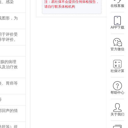
血、感染
注：易社保不会提供任何体检报告，
在线客服
请自行联系体检机构
线图形，为
APP下载
用于评价受
养学评价。
官方微信
状腺的病理
以及治疗效
社保计算
炎、胃癌等
帮助中心
等
部回声的情
关于我们
肪肝等）提