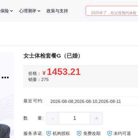
2025年了，给父母预约体检
业保险
心理测评
政策与支持
体检前能吃药吗？
十大理由告诉你为什么要买
入职体检在线预约
2025年了，给父母预约体检
女士体检套餐G（已婚）
1453.21
¥
价格：
销量：275
最近可约
:
2026-08-08,2026-08-10,2026-08-11
-
+
数量
:
服务承诺
机构授权
免费改期
未约可退
: