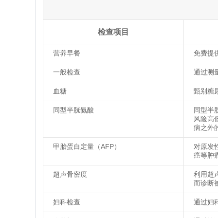
检查项目
营养早餐
免费提
一般检查
通过测
血糖
甄别糖
同型半胱氨酸
同型半
风险高
病之外
甲胎蛋白定量（AFP）
对原发
癌等肿
超声骨密度
利用超
而诊断
妇科检查
通过妇