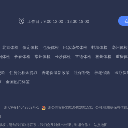
工作日：9:00-12:00；13:30-19:00
北京体检
保定体检
包头体检
巴彦淖尔体检
蚌埠体检
亳州体检
阳体检
长春体检
常州体检
长沙体检
常德体检
郴州体检
重庆体
州体检
东方体检
德阳体检
达州体检
大理体检
石嘴山体检
鄂尔
贷款
住房公积金提取
养老保险新政策
社保补缴
养老保险
医疗保
桂林体检
贵港体检
广元体检
贵阳体检
红河体检
邯郸体检
衡水
市
全国热门标签
淮南体检
淮北体检
菏泽体检
鹤壁体检
许昌体检
黄石体检
黄冈
州体检
吉林体检
齐齐哈尔体检
鸡西体检
嘉兴体检
金华体检
景
阳体检
嘉峪关体检
开封体检
昆明体检
克拉玛依体检
廊坊体检
版
浙ICP备14042862号-1
浙公网安备33010402001531
公司:杭州捷保有信
底体检
柳州体检
来宾体检
泸州体检
乐山体检
凉山体检
六盘水
3
通体检
宁波体检
南平体检
宁德体检
南昌体检
南阳体检
南宁体
版权，请与我们取得联系，我们会及时做出处理，谢谢合作！
站点地图