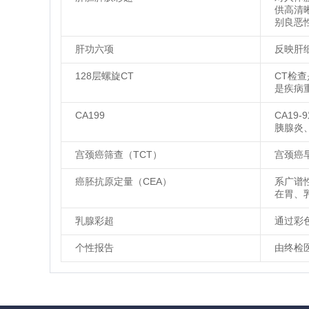
供高清
别良恶
肝功六项
反映肝
128层螺旋CT
CT检
是疾病
CA199
CA1
胰腺炎
宫颈癌筛查（TCT）
宫颈癌
癌胚抗原定量（CEA）
系广谱
在胃、
乳腺彩超
通过彩
个性报告
由终检