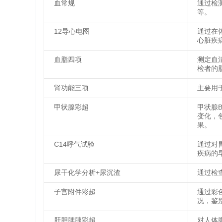
血常规
通过检
等。
12导心电图
通过在
心脏疾
血脂四项
测定血
检者的
肾功能三项
主要用
甲状腺彩超
甲状腺
变化，
果。
C14呼气试验
通过对
疾病的
尿干化学分析+尿沉渣
通过检
子宫附件彩超
通过彩
况，鉴
肝胆脾胰彩超
对人体