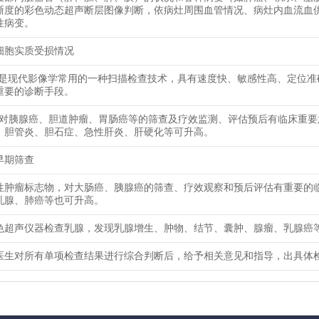
晰度的彩色动态超声断层图像判断，依病灶周围血管情况、病灶内血流血
性病变。
细胞实质受损情况
查是现代影像学常用的一种扫描检查技术，具有速度快、敏感性高、定位准
重要的诊断手段。
9-9对胰腺癌、胆道肿瘤、胃肠癌等的筛查及疗效监测、评估预后有临床重
、胆管炎、胆石症、急性肝炎、肝硬化等可升高。
早期筛查
性肿瘤标志物，对大肠癌、胰腺癌的筛查、疗效观察和预后评估有重要的
乳腺、肺癌等也可升高。
色超声仪器检查乳腺，发现乳腺增生、肿物、结节、囊肿、腺瘤、乳腺癌
医生对所有单项检查结果进行综合判断后，给予相关意见和指导，出具体