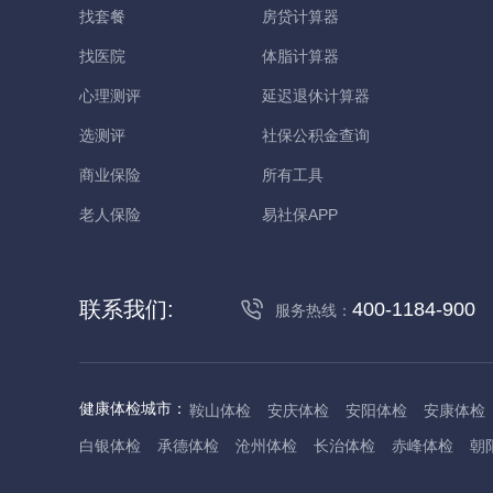
找套餐
房贷计算器
找医院
体脂计算器
心理测评
延迟退休计算器
选测评
社保公积金查询
商业保险
所有工具
老人保险
易社保APP
联系我们:
400-1184-900
服务热线：
健康体检城市：
鞍山体检
安庆体检
安阳体检
安康体检
白银体检
承德体检
沧州体检
长治体检
赤峰体检
朝
丹东体检
大庆体检
东营体检
德州体检
东莞体检
儋