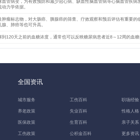
脉血管病变，为有效预防和减少冠心病、缺血性脑血管病等心脑血管疾病
流动力学依据。
性肿瘤标志物，对大肠癌、胰腺癌的筛查、疗效观察和预后评估有重要的
乳腺、肺癌等也可升高。
解到120天之前的血糖浓度，通常也可以反映糖尿病患者近8～12周的血
全国资讯
城市服务
工伤百科
职场经验
养老政策
失业百科
性格人格
医保政策
生育百科
亲子关系
工伤政策
公积金百科
更多资讯