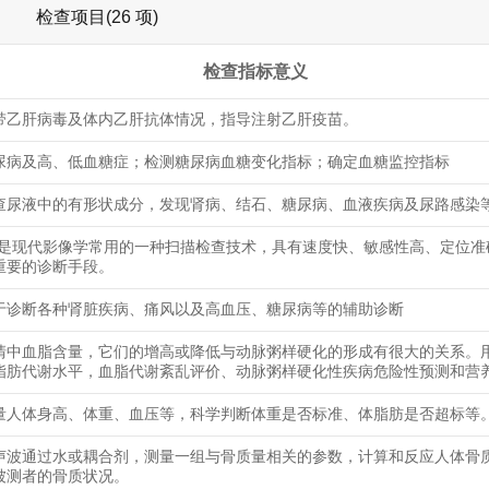
检查项目(26 项)
检查指标意义
带乙肝病毒及体内乙肝抗体情况，指导注射乙肝疫苗。
尿病及高、低血糖症；检测糖尿病血糖变化指标；确定血糖监控指标
查尿液中的有形状成分，发现肾病、结石、糖尿病、血液疾病及尿路感染
查是现代影像学常用的一种扫描检查技术，具有速度快、敏感性高、定位准
重要的诊断手段。
于诊断各种肾脏疾病、痛风以及高血压、糖尿病等的辅助诊断
清中血脂含量，它们的增高或降低与动脉粥样硬化的形成有很大的关系。
脂肪代谢水平，血脂代谢紊乱评价、动脉粥样硬化性疾病危险性预测和营
量人体身高、体重、血压等，科学判断体重是否标准、体脂肪是否超标等
声波通过水或耦合剂，测量一组与骨质量相关的参数，计算和反应人体骨
被测者的骨质状况。