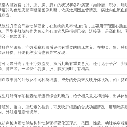
腹部内脏器官（肝、胆、脾、胰）的状况和各种病变（如肿瘤、积水、脂
晰度的彩色动态超声断层图像判断，依病灶周围血管情况、病灶内血流血
性病变。
胱氨酸升高会导致动脉硬化，心脏病的几率增加3倍，主要用于预测心脑
低。同型半胱氨酸作为独立的心血管风险指标已被广泛接受，是高血脂、
的又一危险因子。
性肝癌的诊断、疗效观察和预后评估有重要的临床意义。在卵巢、胃、胰
瘤及肝炎、肝硬化等疾病也有异常发现。
时可明显升高；用于疗效监测、预后判断有重要意义。还可见于子宫、卵
肠、肺癌等。一些良性乳腺、肝、肺疾病时可有增高。
测血液细胞的计数及不同种类细胞、成分的分类来反映身体状况，如：贫
医生对所有单项检查结果进行综合判断后，给予相关意见和指导，出具体
肝脏酶、蛋白、胆红素的检测，可反映肝细胞的合成功能情况，肝细胞实
内、外胆道阻塞情况等。
色超声检测颈动脉结构和动脉粥样硬化斑形态、范围、性质、动脉狭窄程