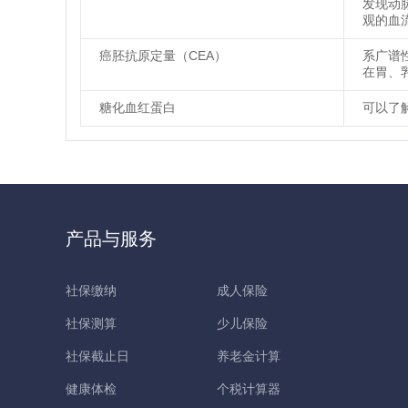
发现动
观的血
癌胚抗原定量（CEA）
系广谱
在胃、
糖化血红蛋白
可以了
产品与服务
社保缴纳
成人保险
社保测算
少儿保险
社保截止日
养老金计算
健康体检
个税计算器