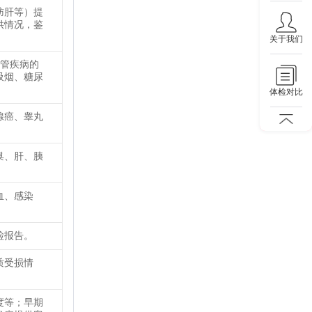
肪肝等）提
供情况，鉴
关于我们
血管疾病的
吸烟、糖尿
体检对比
腺癌、睾丸
巢、肝、胰
血、感染
检报告。
质受损情
度等；早期