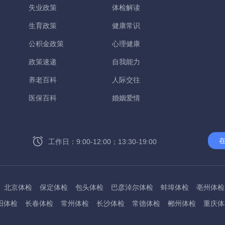
失业政策
体检解读
生育政策
健康常识
公积金政策
心理健康
政策速递
自我能力
养老百科
人际交往
医保百科
婚姻爱情
工作日：9:00-12:00；13:30-19:00
北京体检
保定体检
包头体检
巴彦淖尔体检
蚌埠体检
亳州体检
阳体检
长春体检
常州体检
长沙体检
常德体检
郴州体检
重庆体
州体检
东方体检
德阳体检
达州体检
大理体检
石嘴山体检
鄂尔