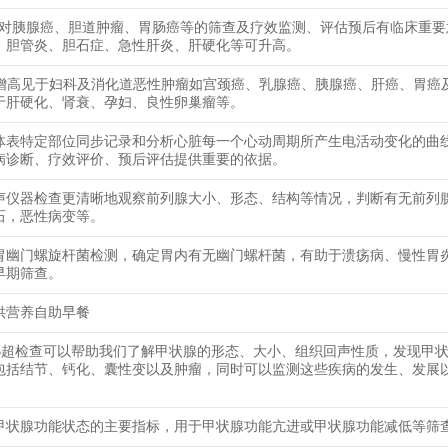
9-9对胰腺癌、胆道肿瘤、胃肠癌等的筛查及疗效监测、评估预后有临床重
、胆管炎、胆石症、急性肝炎、肝硬化等可升高。
25增高见于妇科及消化道恶性肿瘤如宫颈癌、乳腺癌、胰腺癌、肝癌、胃癌
于肝硬化、肾衰、孕妇、良性卵巢瘤等。
体表特定部位同步记录和分析心脏每一个心动周期所产生电活动变化的曲
病诊断、疗效评价、预后评估提供重要的依据。
声仪器检查更清晰地观察前列腺大小、形态、结构等情况，判断有无前列
石，恶性病变等。
胃幽门螺旋杆菌检测，确定胃内有无幽门螺杆菌，有助于溃疡病、慢性胃
早期筛查。
供营养自助早餐
B超检查可以帮助我们了解甲状腺的形态、大小、组织回声性质，发现甲
包括结节、钙化、囊性变以及肿瘤，同时可以监测这些疾病的发生、发展
甲状腺功能状态的主要指标，用于甲状腺功能亢进或甲状腺功能减低等筛