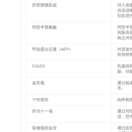
肝胆脾胰彩超
对人体
供高清
别良恶
同型半胱氨酸
同型半
风险高
病之外
甲胎蛋白定量（AFP）
对原发
癌等肿
CA153
乳腺癌
腺、结
血常规
通过检
等。
个性报告
由终检
肝功十一项
通过对
况，肝
双侧颈部血管
通过彩