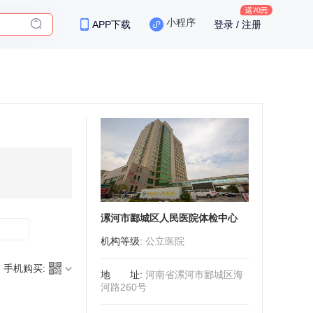
小程序
APP下载
登录 / 注册
保险
漯河市郾城区人民医院体检中心
机构等级
:
公立医院
手机购买:
地址
:
河南省漯河市郾城区海
河路260号