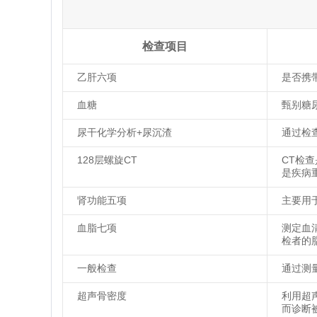
检查项目
乙肝六项
是否携
血糖
甄别糖
尿干化学分析+尿沉渣
通过检
128层螺旋CT
CT检
是疾病
肾功能五项
主要用
血脂七项
测定血
检者的
一般检查
通过测
超声骨密度
利用超
而诊断