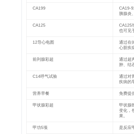
CA199
CA1
胰腺炎
CA125
CA1
也可见
12导心电图
通过在
心脏疾
前列腺彩超
通过超
肿、结
C14呼气试验
通过对
疾病的
营养早餐
免费提
甲状腺彩超
甲状腺
变化，
果。
甲功5项
是反应