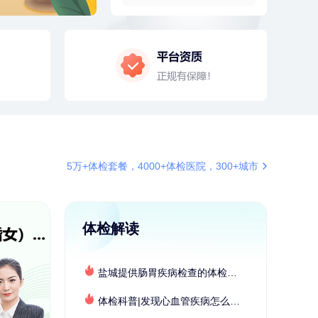
4分钟前
罗**
198xxxx8341
购买了美的体重秤 MO-CW5 白色
4分钟前
苗**
134xxxx6410
成功预约了男性婚前体检基础套餐
6分钟前
张**
132xxxx5456
成功预约糖尿病强化体检套餐
6分钟前
赵*
155xxxx7294
购买了油米有福B款
7分钟前
林**
187xxxx0819
5万+体检套餐，4000+体检医院，300+城市
购买了宁安堡新疆无核红枣干
150g*2
7分钟前
孙**
189xxxx6435
成功预约了商务应酬体检（男）
体检解读
刚刚
柯**
134xxxx6569
成功预约了关怀老人B套餐
盐城提供肠胃疾病检查的体检套餐有哪些？体检机构有哪些选择？如何预约？
刚刚
柯**
134xxxx6569
成功预约了关怀老人B套餐
体检科普|发现心血管疾病怎么办？