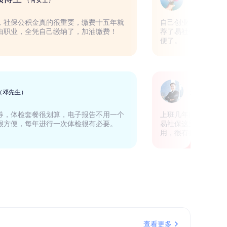
（何女士）
一线城市的人，社保公积金真的很重要，缴费十五年就
自己创
退休，我是自由职业，全凭自己缴纳了，加油缴费！
荐了易社
便了。
销售
（邓先生）
上活动有优惠券，体检套餐很划算，电子报告不用一个
上班几
期就出来了，很方便，每年进行一次体检很有必要。
易社保
用，很
查看更多