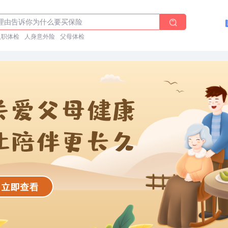
前能吃药吗？
理由告诉你为什么要买保险
体检在线预约
入职体检
人身意外险
父母体检