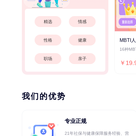
精选
情感
性格
健康
MBTI
16种M
职场
亲子
￥19.
我们的优势
专业正规
21年社保与健康保障服务经验、营