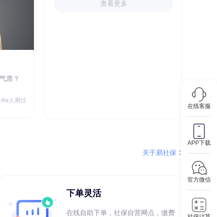
查看更多
心理成熟度测评
气质？
你的心理足够成熟吗？
￥9.90
5.4w人测过
73.1w人测过
在线客服
APP下载
关于易社保
官方微信
下单灵活
在线自助下单，社保自营网点，缴费
社保计算