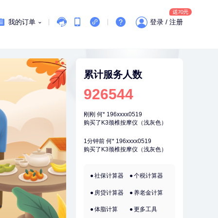
刚刚
柯**
134xxxx6569
成功预约了关怀老人B套餐
我的订单
登录 / 注册
刚刚
柯**
134xxxx6569
成功预约了关怀老人B套餐
刚刚
何*
196xxxx0519
购买了K3颈椎按摩仪（浅灰色）
累计服务人数
926544
刚刚
何*
196xxxx0519
购买了K3颈椎按摩仪（浅灰色）
1分钟前
何*
196xxxx0519
购买了K3颈椎按摩仪（浅灰色）
1分钟前
杜**
135xxxx5327
成功预约了标准体检套餐（男）
2分钟前
肖**
159xxxx4211
社保计算器
个税计算器
成功预约了妇科套餐
房贷计算器
养老金计算
2分钟前
毛**
152xxxx1599
购买了联创雅斯奶锅DF-CP103M
体脂计算
更多工具