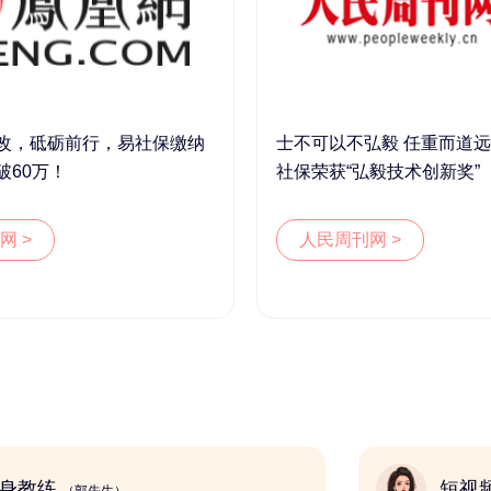
改，砥砺前行，易社保缴纳
士不可以不弘毅 任重而道远 
破60万！
社保荣获“弘毅技术创新奖”
网 >
人民周刊网 >
健身教练