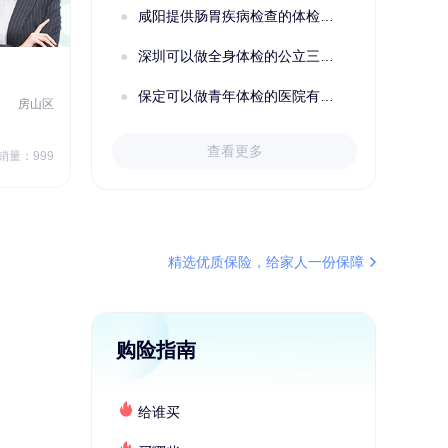
咸阳提供肠胃疾病检查的体检套餐有哪些？体检机构有哪些选择？如何预约？
深圳可以做全身体检的公立三甲医院及体检套餐汇总
2022定制C套餐 女未婚
女性
保定可以做青年体检的医院有哪些？有哪些套餐可以选择？
房山区
秦皇岛市第一医院体检中心
北戴河区
7
1709.40
查看更多
￥
销量：999
￥
销量：999
＋加入对比
精选优质保险，给家人一份保障
购险指南
给谁买