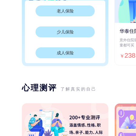
老人保险
华泰住
少儿保险
意外住院
童都可买
成人保险
238
￥
心理测评
了解真实的自己