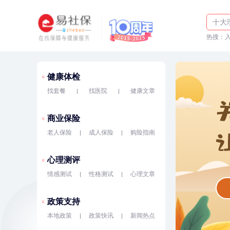
体检
十大
热搜：
入职
健康体检
找套餐
找医院
健康文章
商业保险
老人保险
成人保险
购险指南
心理测评
情感测试
性格测试
心理文章
政策支持
本地政策
政策快讯
新闻热点