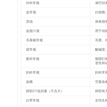
外科常规
淋巴结
血常规
白细胞
其他
体检报
血脂六项
用于动
耳鼻喉常规
耳廓、
尿常规
酸碱度
眼科常规
裂隙灯
变性和
妇科常规
妇科常
血糖
空腹血
肺部CT低剂量（不含片）
肺部有
白带常规
女性生