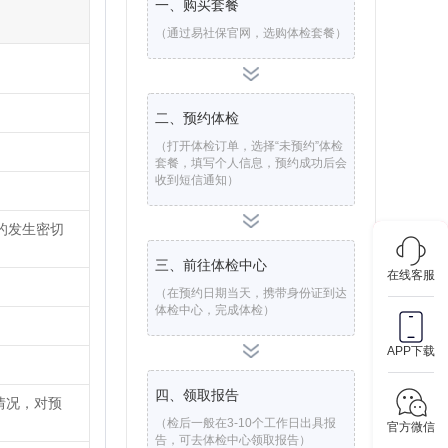
一、购买套餐
（通过易社保官网，选购体检套餐）
二、预约体检
（打开体检订单，选择“未预约”体检
套餐，填写个人信息，预约成功后会
收到短信通知）
的发生密切
三、前往体检中心
在线客服
（在预约日期当天，携带身份证到达
体检中心，完成体检）
APP下载
四、领取报告
情况，对预
（检后一般在3-10个工作日出具报
官方微信
告，可去体检中心领取报告）