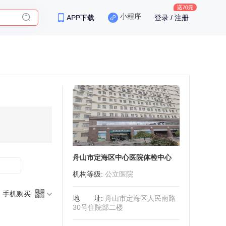
小程序
APP下载
登录 / 注册
舟山市定海区中心医院体检中心
机构等级
:
公立医院
手机购买:
地址
:
舟山市定海区人民南路
30号住院部二楼