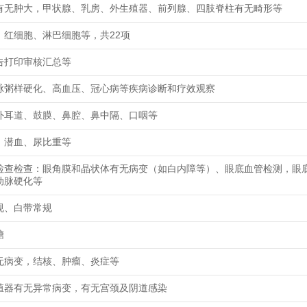
有无肿大，甲状腺、乳房、外生殖器、前列腺、四肢脊柱有无畸形等
、红细胞、淋巴细胞等，共22项
告打印审核汇总等
脉粥样硬化、高血压、冠心病等疾病诊断和疗效观察
外耳道、鼓膜、鼻腔、鼻中隔、口咽等
、潜血、尿比重等
检查检查：眼角膜和晶状体有无病变（如白内障等）、眼底血管检测，眼
动脉硬化等
规、白带常规
糖
无病变，结核、肿瘤、炎症等
殖器有无异常病变，有无宫颈及阴道感染