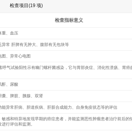
检查项目(19 项)
检查指标意义
体重、血压
无异常 肝脾有无肿大、腹部有无包块等
电图、异常心电图
尿素呼气试验阳性示有幽门螺杆菌感染，它与胃部炎症、消化性溃疡、胃癌
肌酐、尿酸
胆囊、脾脏、胰腺、双肾
功能异常肝病、胆道疾病、肝脏合成能力、自身免疫状态等的评估
、敏感和特异地发现早期的癌症患者，并能监测恶性肿瘤患者治疗前后的
发进行评估和监测。