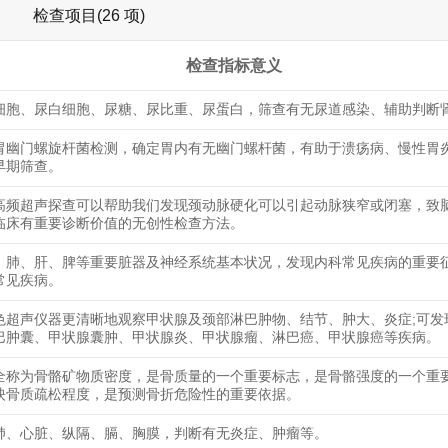
检查项目(26 项)
检查指标意义
细胞、尿白细胞、尿糖、尿比重、尿蛋白，筛查有无尿道感染、辅助判断
胃幽门螺旋杆菌检测，确定胃内有无幽门螺杆菌，有助于溃疡病、慢性胃
早期筛查。
高频超声探查可以帮助我们发现颈动脉硬化可以引起动脉狭窄或闭塞，致
临床有重要诊断价值的无创性检查方法。
、肺、肝、脾等重要脏器及神经系统基本状况，发现内科常见疾病的重要
常见疾病。
色超声仪器更清晰地观察甲状腺及颈部淋巴肿物、结节、肿大、炎症;可发
巴肿囊、甲状腺囊肿、甲状腺炎、甲状腺瘤、淋巴癌、甲状腺癌等疾病。
全称为骨骼矿物质密度，是骨质量的一个重要标志，是骨骼强度的一个重
映骨质疏松程度，是预测骨折危险性的重要依据。
肺、心脏、纵隔、膈、胸膜，判断有无炎症、肿瘤等。