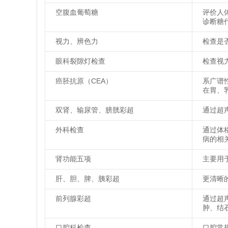
空腹血葡萄糖
评价人
诊断糖
视力、辨色力
检查是
眼科裂隙灯检查
检查视
癌胚抗原（CEA）
系广谱
在胃、
双肾、输尿管、膀胱彩超
通过超
外科检查
通过体
病的相
肾功能五项
主要用
肝、胆、脾、胰彩超
更清晰
前列腺彩超
通过超
肿、结
口腔科检查
口腔常