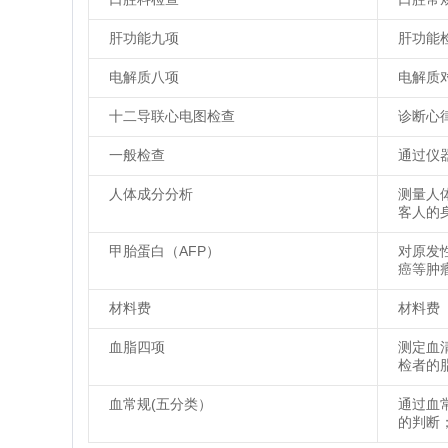
肝功能九项
肝功能
电解质八项
电解质
十二导联心电图检查
诊断心
一般检查
通过仪
人体成分分析
测量人
客人的
甲胎蛋白（AFP）
对原发
癌等肿
材料费
材料费
血脂四项
测定血
检者的
血常规(五分类）
通过血
的判断