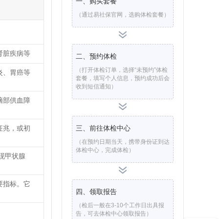
一、购买套餐
（通过易社保官网，选购体检套餐）
肾脏疾病等
二、预约体检
（打开体检订单，选择“未预约”体检
炎、胃癌等
套餐，填写个人信息，预约成功后会
收到短信通知）
脑部供血障
征兆，或初
三、前往体检中心
（在预约日期当天，携带身份证到达
体检中心，完成体检）
现甲状腺
要指标。它
四、领取报告
（检后一般在3-10个工作日出具报
告，可去体检中心领取报告）