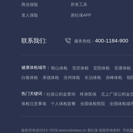
商业保险
所有工具
老人保险
易社保APP
联系我们:
400-1184-900
服务热线：
健康体检城市：
鞍山体检
安庆体检
安阳体检
安康体检
白银体检
承德体检
沧州体检
长治体检
赤峰体检
朝
丹东体检
大庆体检
东营体检
德州体检
东莞体检
儋
热门关键词：
社保公积金查询
终身医保
北上广深公积金
抚州体检
佛山体检
防城港体检
赣州体检
广州体检
体检注意事项
个人体检套餐
全国体检医院
全国体检城
哈尔滨体检
淮安体检
杭州体检
湖州体检
合肥体检
河池体检
海口体检
汉中体检
晋城体检
晋中体检
锦
焦作体检
济源体检
荆门体检
荆州体检
江门体检
揭
版权所有@2014~2026 www.eshebao.cn 易社保 保留所有权利
手机