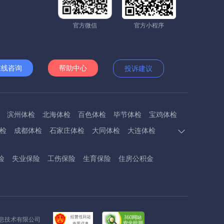
官方微信
官方小程序
在线咨询
帮助中心
投诉建议
滨州体检
北海体检
百色体检
毕节体检
宝鸡体检
检
成都体检
石家庄体检
大同体检
大连体检
多斯体检
鄂州体检
抚顺体检
阜阳体检
福州体检
险
失业保险
工伤保险
生育保险
住房公积金
体检
呼和浩特体检
呼伦贝尔体检
葫芦岛体检
体检
衡阳体检
怀化体检
惠州体检
河源体检
德镇体检
九江体检
吉安体检
济南体检
济宁体检
临汾体检
辽阳体检
连云港体检
丽水体检
龙岩体检
信息技术有限公司