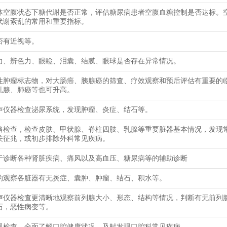
体空腹状态下糖代谢是否正常，评估糖尿病患者空腹血糖控制是否达标。
代谢紊乱的常用和重要指标。
否有近视等。
力、辨色力、眼睑、泪囊、结膜、眼球是否存在异常情况。
性肿瘤标志物，对大肠癌、胰腺癌的筛查、疗效观察和预后评估有重要的
乳腺、肺癌等也可升高。
声仪器检查泌尿系统，发现肿瘤、炎症、结石等。
格检查，检查皮肤、甲状腺、脊柱四肢、乳腺等重要脏器基本情况，发现
关征兆，或初步排除外科常见疾病。
于诊断各种肾脏疾病、痛风以及高血压、糖尿病等的辅助诊断
的观察各脏器有无炎症、囊肿、肿瘤、结石、积水等。
声仪器检查更清晰地观察前列腺大小、形态、结构等情况，判断有无前列
石，恶性病变等。
规检查，全面了解口腔健康状况，及时发现口腔科常见疾病。