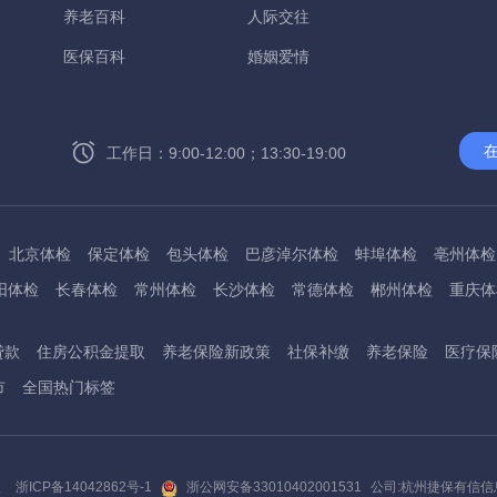
养老百科
人际交往
医保百科
婚姻爱情
工作日：9:00-12:00；13:30-19:00
北京体检
保定体检
包头体检
巴彦淖尔体检
蚌埠体检
亳州体检
阳体检
长春体检
常州体检
长沙体检
常德体检
郴州体检
重庆体
州体检
东方体检
德阳体检
达州体检
大理体检
石嘴山体检
鄂尔
贷款
住房公积金提取
养老保险新政策
社保补缴
养老保险
医疗保
桂林体检
贵港体检
广元体检
贵阳体检
红河体检
邯郸体检
衡水
市
全国热门标签
淮南体检
淮北体检
菏泽体检
鹤壁体检
许昌体检
黄石体检
黄冈
州体检
吉林体检
齐齐哈尔体检
鸡西体检
嘉兴体检
金华体检
景
阳体检
嘉峪关体检
开封体检
昆明体检
克拉玛依体检
廊坊体检
版
浙ICP备14042862号-1
浙公网安备33010402001531
公司:杭州捷保有信