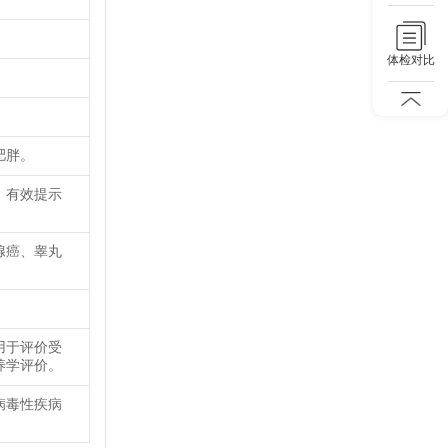
体检对比
肥胖。
，有效提示
腺癌、睾丸
用于评价受
养学评价。
病毒性疾病