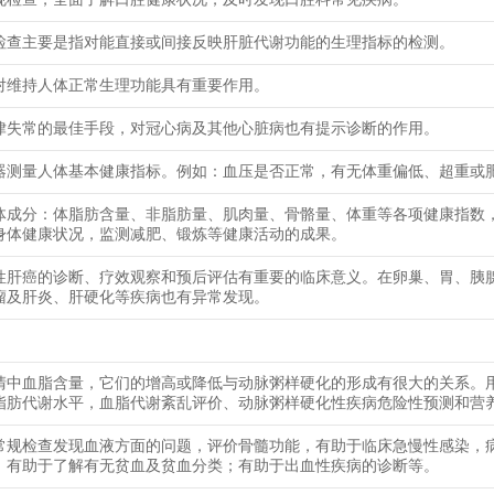
检查主要是指对能直接或间接反映肝脏代谢功能的生理指标的检测。
对维持人体正常生理功能具有重要作用。
律失常的最佳手段，对冠心病及其他心脏病也有提示诊断的作用。
器测量人体基本健康指标。例如：血压是否正常，有无体重偏低、超重或
体成分：体脂肪含量、非脂肪量、肌肉量、骨骼量、体重等各项健康指数
身体健康状况，监测减肥、锻炼等健康活动的成果。
性肝癌的诊断、疗效观察和预后评估有重要的临床意义。在卵巢、胃、胰
瘤及肝炎、肝硬化等疾病也有异常发现。
清中血脂含量，它们的增高或降低与动脉粥样硬化的形成有很大的关系。
脂肪代谢水平，血脂代谢紊乱评价、动脉粥样硬化性疾病危险性预测和营
常规检查发现血液方面的问题，评价骨髓功能，有助于临床急慢性感染，
；有助于了解有无贫血及贫血分类；有助于出血性疾病的诊断等。