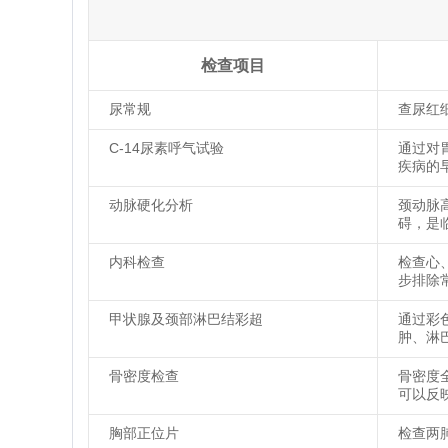
检查项目
尿常规
查尿红
C-14尿素呼气试验
通过对
疾病的
动脉硬化分析
颈动脉
碍，是
内科检查
检查心
步排除
甲状腺及颈部淋巴结彩超
通过彩
肿、淋
骨密度检查
骨密度
可以反
胸部正位片
检查两