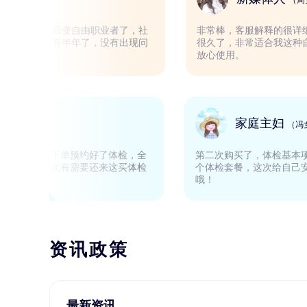
（罗先生）
公司上班社保不用管，离职后变自由职业者了，社
非常棒，客
断缴，选择了易社保，交了有半年了，没有出现问
很久了，非
荐这个平台。
放心使用。
自由职业者
家
（赖女士）
己预约不到，在易社保上下单预约好了体检，全
第二次购买了
验很好，环境也不错，下次有需要还来这买体检
个体检套餐，
哦！
资讯政策
最新资讯