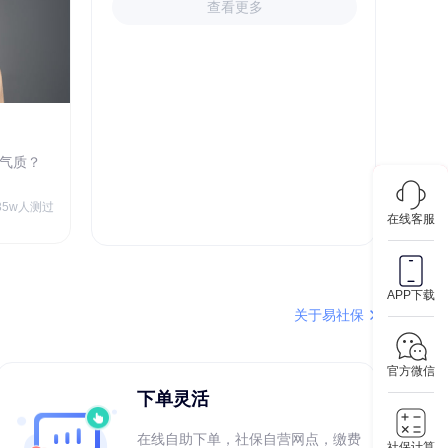
查看更多
心理成熟度测评
气质？
你的心理足够成熟吗？
￥9.90
35w人测过
72.9w人测过
在线客服
APP下载
关于易社保
官方微信
下单灵活
在线自助下单，社保自营网点，缴费
社保计算