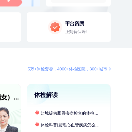
6分钟前
肖**
159xxxx4211
成功预约了妇科套餐
6分钟前
何**
190xxxx0265
购买了姚朵朵-1000g粗粮生活礼盒
7分钟前
毛**
152xxxx1599
购买了联创雅斯奶锅DF-CP103M
7分钟前
华**
134xxxx5345
成功预约了健康体检一档
刚刚
王**
156xxxx1187
5万+体检套餐，4000+体检医院，300+城市
成功预约女性常规体检套餐
刚刚
王**
156xxxx1187
成功预约女性常规体检套餐
体检解读
盐城提供肠胃疾病检查的体检套餐有哪些？体检机构有哪些选择？如何预约？
体检科普|发现心血管疾病怎么办？