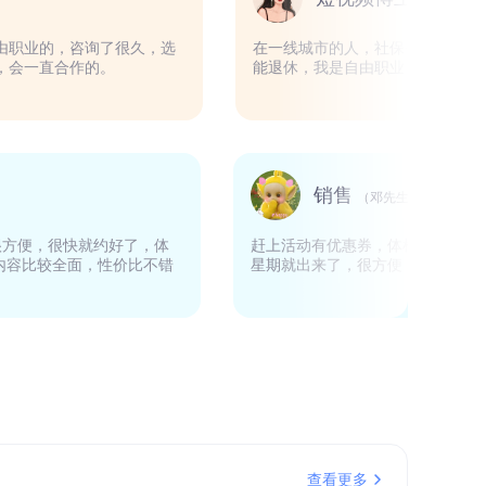
（郭先生）
，加上我是自由职业的，咨询了很久，选
在一线城市的人，社
单缴费很顺利，会一直合作的。
能退休，我是自由职
播
销售
（张女士）
（邓先
app上预约很方便，很快就约好了，体
赶上活动有优惠券，
，体检套餐内容比较全面，性价比不错
星期就出来了，很方
查看更多