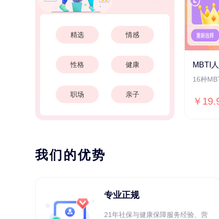
精选
情感
性格
健康
MBTI
16种M
职场
亲子
￥19.
我们的优势
专业正规
21年社保与健康保障服务经验、营