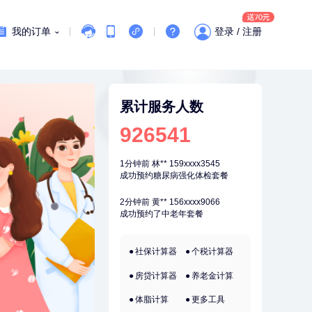
刚刚
潘*
151xxxx4069
购买了美的1.5L电热水壶HJ1522
我的订单
登录 / 注册
刚刚
潘*
151xxxx4069
购买了美的1.5L电热水壶HJ1522
1分钟前
林**
187xxxx0819
购买了宁安堡新疆无核红枣干
累计服务人数
150g*2
1分钟前
林**
159xxxx3545
926541
成功预约糖尿病强化体检套餐
2分钟前
黄**
156xxxx9066
成功预约了中老年套餐
2分钟前
谭**
149xxxx3384
购买了中粮可益康红豆薏米粉500g
4分钟前
袁**
177xxxx3003
社保计算器
个税计算器
购买了美的体重秤 MO-CW5 白色
房贷计算器
养老金计算
4分钟前
叶**
158xxxx9676
成功预约了女性防癌筛查套餐
体脂计算
更多工具