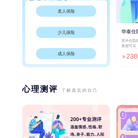
老人保险
华泰住
少儿保险
意外住院
童都可买
成人保险
238
￥
心理测评
了解真实的自己