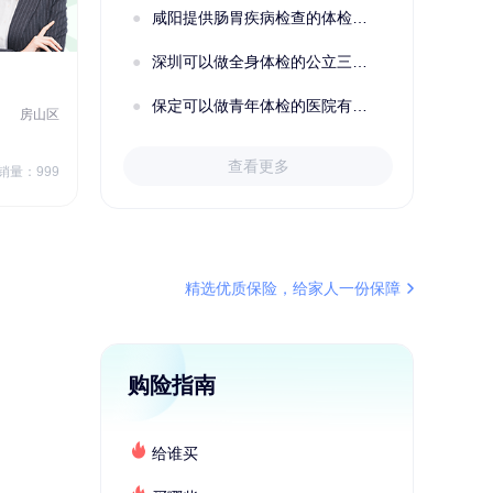
咸阳提供肠胃疾病检查的体检套餐有哪些？体检机构有哪些选择？如何预约？
深圳可以做全身体检的公立三甲医院及体检套餐汇总
2022定制C套餐 女未婚
女性
保定可以做青年体检的医院有哪些？有哪些套餐可以选择？
房山区
秦皇岛市第一医院体检中心
北戴河区
7
1709.40
查看更多
￥
销量：999
￥
销量：999
＋加入对比
精选优质保险，给家人一份保障
购险指南
给谁买