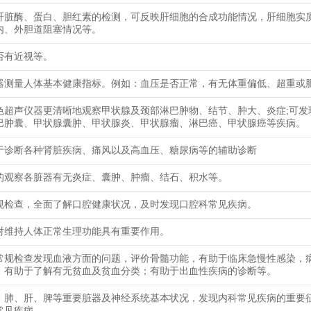
肝脏酶、蛋白、胆红素的检测，可反映肝细胞的合成功能情况，肝细胞实
内、外胆道阻塞情况等。
否有近视等。
器测量人体基本健康指标。例如：血压是否正常，有无体重偏低、超重或
色超声仪器更清晰地观察甲状腺及颈部淋巴肿物、结节、肿大、炎症;可发
巴肿囊、甲状腺囊肿、甲状腺炎、甲状腺瘤、淋巴癌、甲状腺癌等疾病。
于诊断各种肾脏疾病、痛风以及高血压、糖尿病等的辅助诊断
的观察各脏器有无炎症、囊肿、肿瘤、结石、积水等。
规检查，全面了解口腔健康状况，及时发现口腔科常见疾病。
对维持人体正常生理功能具有重要作用。
常规检查发现血液方面的问题，评价骨髓功能，有助于临床急慢性感染，
；有助于了解有无贫血及贫血分类；有助于出血性疾病的诊断等。
、肺、肝、脾等重要脏器及神经系统基本状况，发现内科常见疾病的重要
常见疾病。