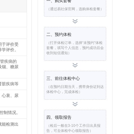
一、购买套餐
（通过易社保官网，选购体检套餐）
二、预约体检
（打开体检订单，选择“未预约”体检
用于评价受
套餐，填写个人信息，预约成功后会
养学评价。
收到短信通知）
血管疾病的
吸烟、糖尿
三、前往体检中心
肾脏疾病等
（在预约日期当天，携带身份证到达
体检中心，完成体检）
、心衰、尿
糖控制情况。
四、领取报告
就能检测出
（检后一般在3-10个工作日出具报
告，可去体检中心领取报告）