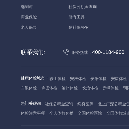
选测评
社保公积金查询
商业保险
所有工具
老人保险
易社保APP
联系我们:
400-1184-900
服务热线：
健康体检城市：
鞍山体检
安庆体检
安阳体检
安康体检
白银体检
承德体检
沧州体检
长治体检
赤峰体检
朝
丹东体检
大庆体检
东营体检
德州体检
东莞体检
儋
热门关键词：
社保公积金查询
终身医保
北上广深公积金
抚州体检
佛山体检
防城港体检
赣州体检
广州体检
体检注意事项
个人体检套餐
全国体检医院
全国体检城
哈尔滨体检
淮安体检
杭州体检
湖州体检
合肥体检
河池体检
海口体检
汉中体检
晋城体检
晋中体检
锦