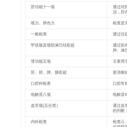
肝功能十一项
通过对
况，肝
视力、辨色力
检查是
一般检查
通过仪
甲状腺及颈部淋巴结彩超
通过彩
肿、淋
肾功能五项
主要用
肝、胆、脾、胰彩超
更清晰
口腔科检查
口腔常
电解质八项
电解质
血常规(五分类）
通过血
的判断
内科检查
检查心
步排除