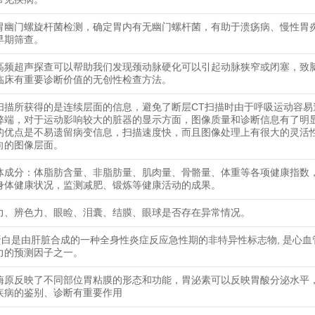
胃幽门螺旋杆菌检测，确定胃内有无幽门螺杆菌，有助于溃疡病、慢性胃
早期筛查。
高频超声探查可以帮助我们发现颈动脉硬化可以引起动脉狭窄或闭塞，致
临床有重要诊断价值的无创性检查方法。
扫描所获得的是连续层面的信息，避免了断层CT扫描时由于呼吸运动容易
弊端，对于运动影响较大的脏器的显示方面，图像质量和诊断信息有了明
的优点是不易遗留病变信息，扫描速度快，而且图像处理上有很大的灵活
向的图像层面。
体成分：体脂肪含量、非脂肪量、肌肉量、骨骼量、体重等各项健康指数
身体健康状况，监测减肥、锻炼等健康活动的成果。
力、辨色力、眼睑、泪囊、结膜、眼球是否存在异常情况。
蛋白是由肝脏合成的一种全身性炎症反应急性期的非特异性标志物, 是心血
力的预测因子之一。
酶原反映了不同部位胃粘膜的形态和功能，胃泌素可以反映胃酸分泌水平
疾病的鉴别、诊断有重要作用