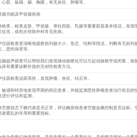
、心脏、纵隔、膈、胸膜，有无炎症、肿瘤等。
状腺功能及甲状腺疾病
格检查，检查皮肤、甲状腺、脊柱四肢、乳腺等重要脏器基本情况，发现
关征兆，或初步排除外科常见疾病。
声仪器检查更清晰地观察前列腺大小、形态、结构等情况，判断有无前列
石，恶性病变等。
高频超声探查可以帮助我们发现颈动脉硬化可以引起动脉狭窄或闭塞，致
临床有重要诊断价值的无创性检查方法。
声仪器检查泌尿系统，发现肿瘤、炎症、结石等。
、敏感和特异地发现早期的癌症患者，并能监测恶性肿瘤患者治疗前后的
发进行评估和监测。
体空腹状态下糖代谢是否正常，评估糖尿病患者空腹血糖控制是否达标。
代谢紊乱的常用和重要指标。