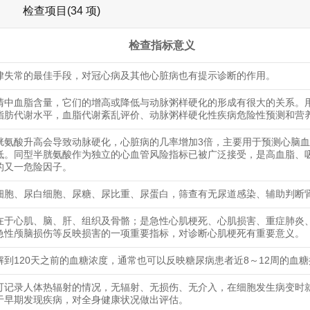
检查项目(34 项)
检查指标意义
律失常的最佳手段，对冠心病及其他心脏病也有提示诊断的作用。
清中血脂含量，它们的增高或降低与动脉粥样硬化的形成有很大的关系。
脂肪代谢水平，血脂代谢紊乱评价、动脉粥样硬化性疾病危险性预测和营
胱氨酸升高会导致动脉硬化，心脏病的几率增加3倍，主要用于预测心脑
低。同型半胱氨酸作为独立的心血管风险指标已被广泛接受，是高血脂、
的又一危险因子。
细胞、尿白细胞、尿糖、尿比重、尿蛋白，筛查有无尿道感染、辅助判断
在于心肌、脑、肝、组织及骨骼；是急性心肌梗死、心肌损害、重症肺炎
急性颅脑损伤等反映损害的一项重要指标，对诊断心肌梗死有重要意义。
解到120天之前的血糖浓度，通常也可以反映糖尿病患者近8～12周的血
可记录人体热辐射的情况，无辐射、无损伤、无介入，在细胞发生病变时
于早期发现疾病，对全身健康状况做出评估。