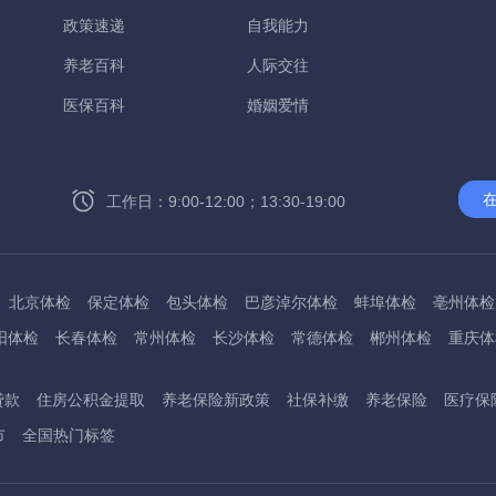
政策速递
自我能力
养老百科
人际交往
医保百科
婚姻爱情
工作日：9:00-12:00；13:30-19:00
北京体检
保定体检
包头体检
巴彦淖尔体检
蚌埠体检
亳州体检
阳体检
长春体检
常州体检
长沙体检
常德体检
郴州体检
重庆体
州体检
东方体检
德阳体检
达州体检
大理体检
石嘴山体检
鄂尔
贷款
住房公积金提取
养老保险新政策
社保补缴
养老保险
医疗保
桂林体检
贵港体检
广元体检
贵阳体检
红河体检
邯郸体检
衡水
市
全国热门标签
淮南体检
淮北体检
菏泽体检
鹤壁体检
许昌体检
黄石体检
黄冈
州体检
吉林体检
齐齐哈尔体检
鸡西体检
嘉兴体检
金华体检
景