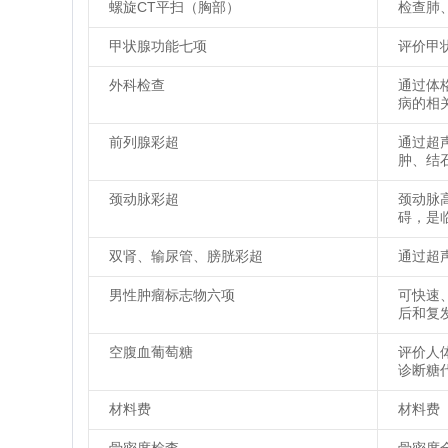
螺旋CT平扫（胸部）
检查肺
甲状腺功能七项
评价甲
外科检查
通过体
病的相
前列腺彩超
通过超
肿、结
颈动脉彩超
颈动脉
碍，是
双肾、输尿管、膀胱彩超
通过超
男性肿瘤标志物六项
可快速
后和复
空腹血葡萄糖
评价人
诊断糖
材料费
材料费