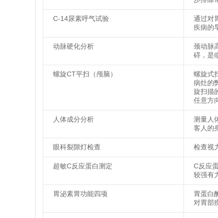
C-14尿素呼气试验
通过对
疾病的
动脉硬化分析
颈动脉
碍，是
螺旋CT平扫（颅脑）
螺旋式
病灶的
旋扫描
任意方
人体成分分析
测量人
客人的
眼科裂隙灯检查
检查视
超敏C反应蛋白测定
C反应
较强有
胃泌素胃功能四项
胃蛋白
对胃部