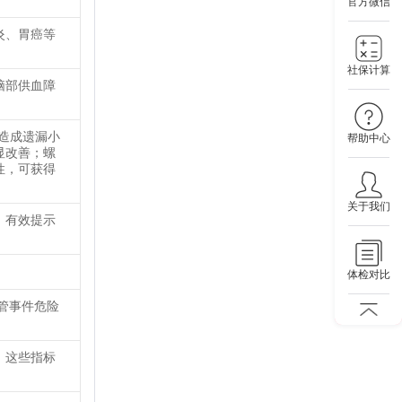
官方微信
炎、胃癌等
社保计算
脑部供血障
造成遗漏小
帮助中心
显改善；螺
性，可获得
关于我们
，有效提示
体检对比
管事件危险
，这些指标