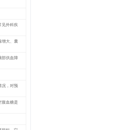
常见外科疾
腺增大、囊
脑部供血障
情况，对预
空腹血糖是