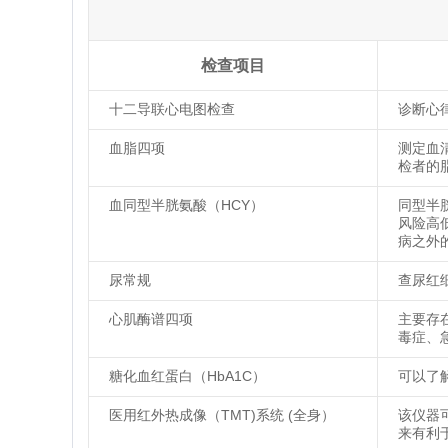
检查项目
十二导联心电图检查
诊断心
血脂四项
测定血
检者的
血同型半胱氨酸（HCY）
同型半
风险高
病之外
尿常规
查尿红
心肌酶谱四项
主要存
毒症、
糖化血红蛋白（HbA1C）
可以了
医用红外热成像（TMT)系统 (全身）
该仪器
来有利