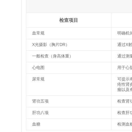
检查项目
血常规
明确机
X光摄影（胸片DR）
通过X
一般检查（身高体重）
通过测
心电图
用于心
尿常规
可提示
疮性肾
瘤以及
肾功五项
检查肾
肝功八项
检查肝
血糖
检测血