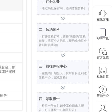
一、购买套餐
（通过易社保官网，选购体检套餐）
在线客服
二、预约体检
（打开体检订单，选择“未预约”体检
APP下载
套餐，填写个人信息，预约成功后会
收到短信通知）
官方微信
三、前往体检中心
综合征，狼
肾或膀胱肿
（在预约日期当天，携带身份证到达
社保计算
体检中心，完成体检）
黄疸等
帮助中心
四、领取报告
（检后一般在3-10个工作日出具报
告，可去体检中心领取报告）