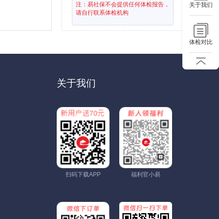
注：易社保不会提供任何体检报告，
关于我们
请自行联系体检机构
体检对比
关于我们
扫码下载APP
福利官小易