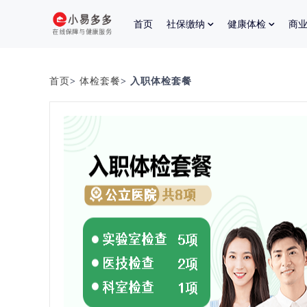
首页
社保缴纳
健康体检
商
首页
>
体检套餐
> 入职体检套餐