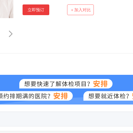
立即预订
＋加入对比