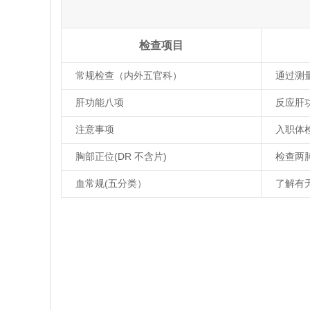
检查项目
常规检查（内外五官科）
通过测
肝功能八项
反应肝
注意事项
入职体
胸部正位(DR 不含片)
检查两
血常规(五分类）
了解有