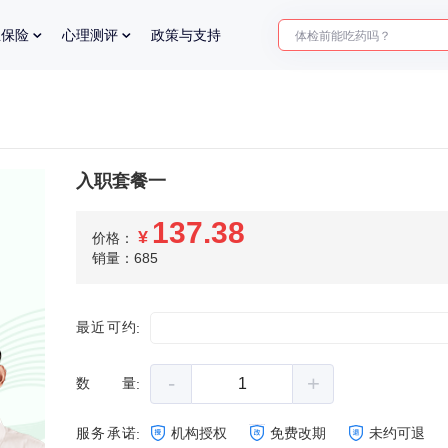
2025年了，给父母预约体检
业保险
心理测评
政策与支持
体检前能吃药吗？
十大理由告诉你为什么要买
入职体检在线预约
2025年了，给父母预约体检
入职套餐一
137.38
¥
价格：
销量：685
最近可约
:
-
+
数量
:
服务承诺
机构授权
免费改期
未约可退
: