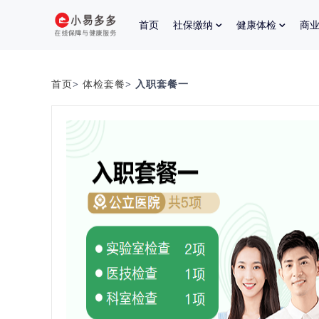
首页
社保缴纳
健康体检
商
首页
>
体检套餐
> 入职套餐一