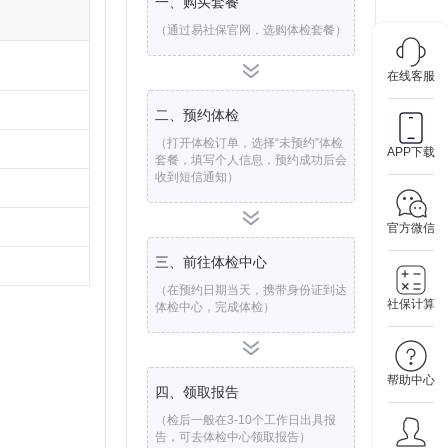
一、购买套餐
（通过易社保官网，选购体检套餐）
在线客服
二、预约体检
（打开体检订单，选择“未预约”体检
APP下载
套餐，填写个人信息，预约成功后会
收到短信通知）
官方微信
三、前往体检中心
（在预约日期当天，携带身份证到达
社保计算
体检中心，完成体检）
帮助中心
四、领取报告
（检后一般在3-10个工作日出具报
告，可去体检中心领取报告）