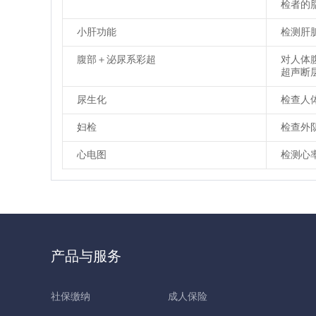
检者的
小肝功能
检测肝
腹部＋泌尿系彩超
对人体
超声断
尿生化
检查人
妇检
检查外
心电图
检测心
产品与服务
社保缴纳
成人保险