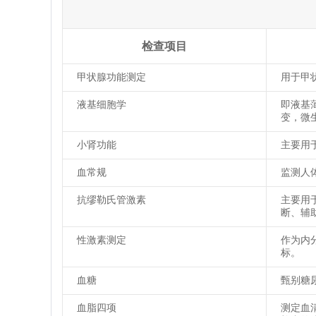
检查项目
甲状腺功能测定
用于甲
液基细胞学
即液基
变，微
小肾功能
主要用
血常规
监测人
抗缪勒氏管激素
主要用
断、辅
性激素测定
作为内
标。
血糖
甄别糖
血脂四项
测定血