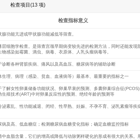
检查项目(13 项)
检查指标意义
状腺功能亢进或甲状腺功能减低等筛查。
薄层细胞学检查。是筛查宫颈早期病变较先进的检测方法，同时还能发现
生物感染如霉菌、滴虫、病毒、衣原体、人乳头瘤病毒等。
于诊断各种肾脏疾病、痛风以及高血压、糖尿病等的辅助诊断
体生理、病理（感染、贫血、血液病等）最基本、最重要的指标之一
于了解女性卵巢储备功能状况、卵巢早衰的预测、多囊卵巢综合征(PCOS
助生殖技术(ART)中对卵巢反应性的预测、绝经年龄的预测等
分泌紊乱、性功能减退、闭经、性早熟、妊娠、不孕不育、泌乳素瘤等疾
尿病及高、低血糖症；检测糖尿病血糖变化指标；确定血糖监控指标
清中血脂含量，它们的增高或降低与动脉粥样硬化的形成有很大的关系。