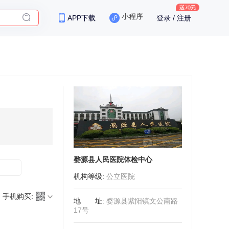
小程序
APP下载
登录 / 注册
保险
婺源县人民医院体检中心
机构等级
:
公立医院
手机购买:
地址
:
婺源县紫阳镇文公南路
17号