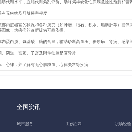
脂肪代谢水平，血脂代谢紊乱评价、动脉粥样硬化性疾病危险性预测和营
脏有无疾病及肝脏损害程度
腹部内脏器官的状况和各种病变（如肿瘤、结石、积水、脂肪肝等）提供
层图像，为疾病的诊断提供可靠依据。
体内蛋白质、氨基酸、糖的含量，辅助诊断高血压、糖尿病、肾病、感染
阴、阴道、宫颈、子宫及附件盆腔是否异常
率、心律，并了解有无心肌缺血、心律失常等疾病
全国资讯
城市服务
工伤百科
职场经验