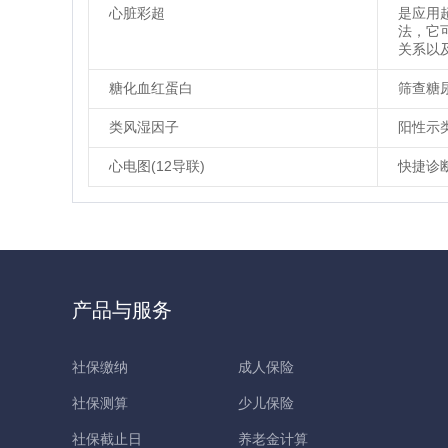
心脏彩超
是应用
法，它
关系以
糖化血红蛋白
筛查糖
类风湿因子
阳性示
心电图(12导联)
快捷诊
产品与服务
社保缴纳
成人保险
社保测算
少儿保险
社保截止日
养老金计算