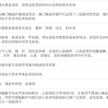
液比重及成份，筛查泌尿系统和内分泌系统相关疾病
往幽门螺旋杆菌感染情况，幽门螺旋杆菌可引起胃十二指肠球部溃疡，慢
消化不良等消化系统疾病
的观察各脏器有无炎症、囊肿、肿瘤、结石、积水等。
格检查，检查皮肤、甲状腺、脊柱四肢等重要脏器基本情况，发现常见外
，或初步排除外科常见疾病。
在于心肌、脑、肝、组织及骨骼；在急性心肌梗死、心肌损害时肌酸激酶、
高，另外，重症肺炎、心衰、尿毒症、急性颅脑损伤等均可升高。
状腺功能亢进或甲状腺功能减低等筛查。
断免疫力异常等免疫系统疾病。
血、感染性疾病、血液病
胱氨酸升高会导致动脉硬化，心脏病的几率增加3倍，主要用于预测心脑
低。同型半胱氨酸作为独立的心血管风险指标已被广泛接受，是高血脂、
的又一危险因子。