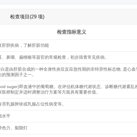
检查项目(29 项)
检查指标意义
查肝胆疾病，了解肝脏功能
耳、鼻咽、扁桃喉等器官的常规检查，初步筛查常见疾病。
蛋白是由肝脏合成的一种全身性炎症反应急性期的非特异性标志物, 是心血
力的预测因子之一。
lood suger)即血液中的葡萄糖。在评估机体糖代谢状态、诊断糖代谢紊
床医师制定并适时调整治疗方案等方面具有重要价值。
有否乳腺肿块或乳腺占位性病变等。
脂水平
辨色力、裂隙灯