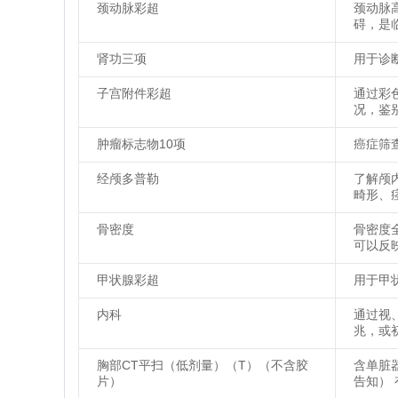
颈动脉彩超
颈动脉
碍，是
肾功三项
用于诊
子宫附件彩超
通过彩
况，鉴
肿瘤标志物10项
癌症筛
经颅多普勒
了解颅
畸形、
骨密度
骨密度
可以反
甲状腺彩超
用于甲
内科
通过视
兆，或
胸部CT平扫（低剂量）（T）（不含胶
含单脏器
片）
告知）