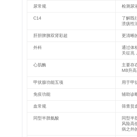
尿常规
检测尿
C14
了解既
溃疡性
肝胆脾胰双肾彩超
更清晰
外科
通过体
关征兆
心肌酶
主要存
MB升
甲状腺功能五项
用于甲
免疫功能
辅助诊
血常规
筛查贫
同型半胱氨酸
同型半
风险高
病之外