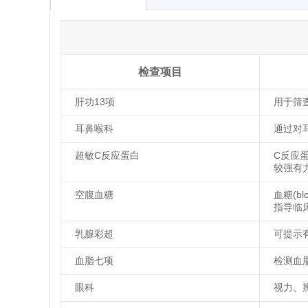
检查项目
肝功13项
用于筛
耳鼻喉科
通过对
超敏C反应蛋白
C反应
较强有
空腹血糖
血糖(b
指导临
乳腺彩超
可提示
血脂七项
检测血
眼科
视力、