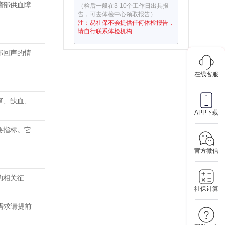
脑部供血障
（检后一般在3-10个工作日出具报
告，可去体检中心领取报告）
注：易社保不会提供任何体检报告，
请自行联系体检机构
部回声的情
在线客服
窄、缺血、
APP下载
要指标。它
官方微信
的相关征
社保计算
殊需求请提前