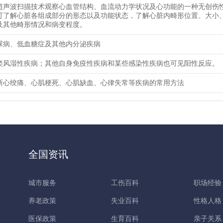
超声波扫描技术观察心血管结构、血流动力学状况及心功能的一种无创伤
可了解心脏各组成部分的形态以及功能状态，了解心脏内畸形位置、大小
及其他畸形情况和病变程度。
尿病、低血糖症及其他内分泌疾病
类风湿性疾病；其他自身免疫性疾病和某些感染性疾病也可见阳性反应。
断心绞痛、心肌梗死、心肌缺血、心律失常等疾病的常用方法
全国资讯
城市服务
工伤百科
职场经验
养老政策
失业百科
性格人格
医保政策
生育百科
亲子关系