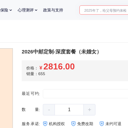
2025年了，给父母预约体检
业保险
心理测评
政策与支持
体检前能吃药吗？
十大理由告诉你为什么要买
入职体检在线预约
2025年了，给父母预约体检
2026中邮定制-深度套餐（未婚女）
2816.00
¥
价格：
销量：655
最近可约
:
-
+
数量
:
服务承诺
机构授权
免费改期
未约可退
: