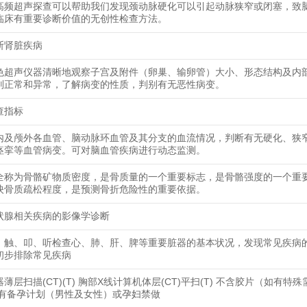
高频超声探查可以帮助我们发现颈动脉硬化可以引起动脉狭窄或闭塞，致
临床有重要诊断价值的无创性检查方法。
断肾脏疾病
色超声仪器清晰地观察子宫及附件（卵巢、输卵管）大小、形态结构及内
别正常和异常，了解病变的性质，判别有无恶性病变。
查指标
内及颅外各血管、脑动脉环血管及其分支的血流情况，判断有无硬化、狭
痉挛等血管病变。可对脑血管疾病进行动态监测。
全称为骨骼矿物质密度，是骨质量的一个重要标志，是骨骼强度的一个重
映骨质疏松程度，是预测骨折危险性的重要依据。
状腺相关疾病的影像学诊断
、触、叩、听检查心、肺、肝、脾等重要脏器的基本状况，发现常见疾病
初步排除常见疾病
薄层扫描(CT)(T) 胸部X线计算机体层(CT)平扫(T) 不含胶片（如有特
 有备孕计划（男性及女性）或孕妇禁做