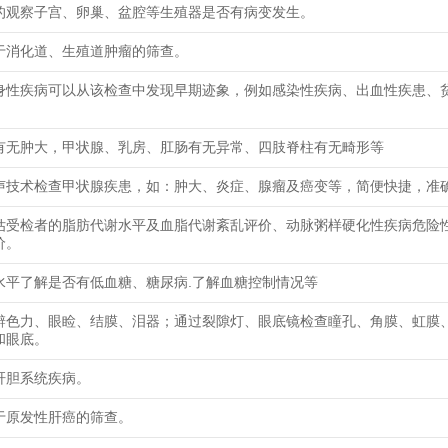
的观察子宫、卵巢、盆腔等生殖器是否有病变发生。
于消化道、生殖道肿瘤的筛查。
身性疾病可以从该检查中发现早期迹象，例如感染性疾病、出血性疾患、
有无肿大，甲状腺、乳房、肛肠有无异常、四肢脊柱有无畸形等
声技术检查甲状腺疾患，如：肿大、炎症、腺瘤及癌变等，简便快捷，准
估受检者的脂肪代谢水平及血脂代谢紊乱评价、动脉粥样硬化性疾病危险
价。
水平了解是否有低血糖、糖尿病.了解血糖控制情况等
辨色力、眼睑、结膜、泪器；通过裂隙灯、眼底镜检查瞳孔、角膜、虹膜
和眼底。
肝胆系统疾病。
于原发性肝癌的筛查。