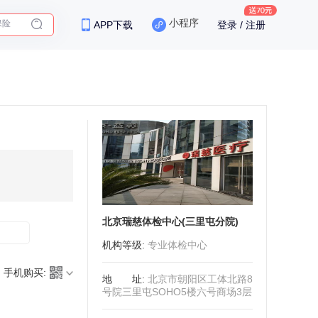
保险
小程序
APP下载
登录 / 注册
北京瑞慈体检中心(三里屯分院)
机构等级
:
专业体检中心
手机购买:
地址
:
北京市朝阳区工体北路8
号院三里屯SOHO5楼六号商场3层