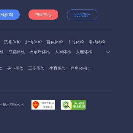
在线咨询
帮助中心
投诉建议
滨州体检
北海体检
百色体检
毕节体检
宝鸡体检
检
成都体检
石家庄体检
大同体检
大连体检
多斯体检
鄂州体检
抚顺体检
阜阳体检
福州体检
险
失业保险
工伤保险
生育保险
住房公积金
体检
呼和浩特体检
呼伦贝尔体检
葫芦岛体检
体检
衡阳体检
怀化体检
惠州体检
河源体检
德镇体检
九江体检
吉安体检
济南体检
济宁体检
临汾体检
辽阳体检
连云港体检
丽水体检
龙岩体检
信息技术有限公司
体检
兰州体检
陇南体检
牡丹江体检
马鞍山体检
检
内江体检
南充体检
盘锦体检
莆田体检
黔东南体检
黔南体检
曲靖体检
庆阳体检
日照体检