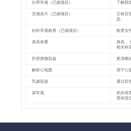
白带常规（已婚项目）
了解阴
宫颈涂片（已婚项目）
又称宫
染。
妇科常规检查（已婚项目）
检查女
身高体重
身高 
相关科
肝胆脾胰彩超
更清晰
解析心电图
用于心
乳腺彩超
通过彩
尿常规
初步筛
肾病变