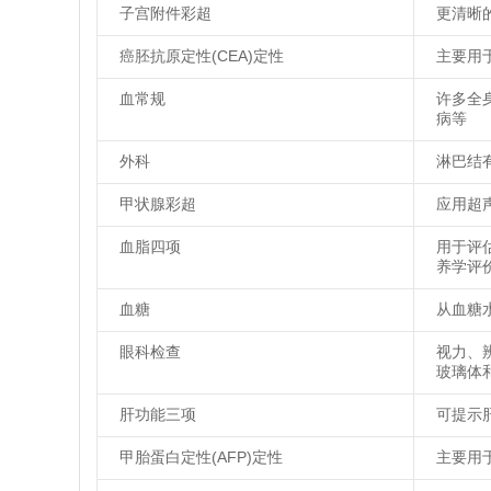
子宫附件彩超
更清晰
癌胚抗原定性(CEA)定性
主要用
血常规
许多全
病等
外科
淋巴结
甲状腺彩超
应用超
血脂四项
用于评
养学评
血糖
从血糖
眼科检查
视力、
玻璃体
肝功能三项
可提示
甲胎蛋白定性(AFP)定性
主要用