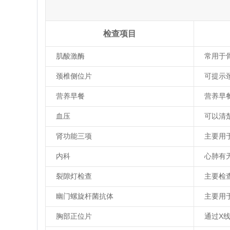
检查项目
肌酸激酶
常用于
颈椎侧位片
可提示
营养早餐
营养早
血压
可以清
肾功能三项
主要用
内科
心肺有
裂隙灯检查
主要检
幽门螺旋杆菌抗体
主要用
胸部正位片
通过X