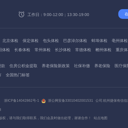
工作日：9:00-12:00；13:30-19:00
北京体检
保定体检
包头体检
巴彦淖尔体检
蚌埠体检
亳州体检
阳体检
长春体检
常州体检
长沙体检
常德体检
郴州体检
重庆体
州体检
东方体检
德阳体检
达州体检
大理体检
石嘴山体检
鄂尔
贷款
住房公积金提取
养老保险新政策
社保补缴
养老保险
医疗保
桂林体检
贵港体检
广元体检
贵阳体检
红河体检
邯郸体检
衡水
市
全国热门标签
淮南体检
淮北体检
菏泽体检
鹤壁体检
许昌体检
黄石体检
黄冈
州体检
吉林体检
齐齐哈尔体检
鸡西体检
嘉兴体检
金华体检
景
阳体检
嘉峪关体检
开封体检
昆明体检
克拉玛依体检
廊坊体检
版
浙ICP备14042862号-1
浙公网安备33010402001531
公司:杭州捷保有信
底体检
柳州体检
来宾体检
泸州体检
乐山体检
凉山体检
六盘水
3
通体检
宁波体检
南平体检
宁德体检
南昌体检
南阳体检
南宁体
版权，请与我们取得联系，我们会及时做出处理，谢谢合作！
站点地图
秦皇岛体检
衢州体检
泉州体检
青岛体检
清远体检
琼海体检