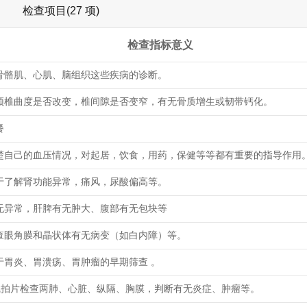
检查项目(27 项)
检查指标意义
骨骼肌、心肌、脑组织这些疾病的诊断。
颈椎曲度是否改变，椎间隙是否变窄，有无骨质增生或韧带钙化。
餐
楚自己的血压情况，对起居，饮食，用药，保健等等都有重要的指导作用
于了解肾功能异常，痛风，尿酸偏高等。
无异常，肝脾有无肿大、腹部有无包块等
查眼角膜和晶状体有无病变（如白内障）等。
于胃炎、胃溃疡、胃肿瘤的早期筛查 。
线拍片检查两肺、心脏、纵隔、胸膜，判断有无炎症、肿瘤等。