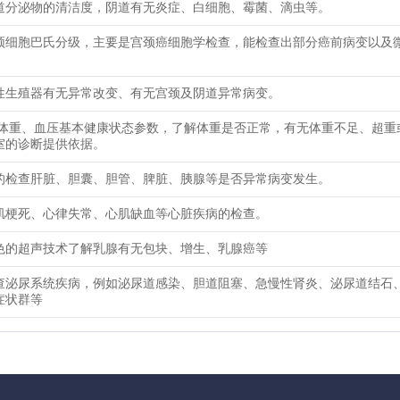
道分泌物的清洁度，阴道有无炎症、白细胞、霉菌、滴虫等。
颈细胞巴氏分级，主要是宫颈癌细胞学检查，能检查出部分癌前病变以及
性生殖器有无异常改变、有无宫颈及阴道异常病变。
、体重、血压基本健康状态参数，了解体重是否正常，有无体重不足、超重
室的诊断提供依据。
的检查肝脏、胆囊、胆管、脾脏、胰腺等是否异常病变发生。
肌梗死、心律失常、心肌缺血等心脏疾病的检查。
色的超声技术了解乳腺有无包块、增生、乳腺癌等
查泌尿系统疾病，例如泌尿道感染、胆道阻塞、急慢性肾炎、泌尿道结石
症状群等