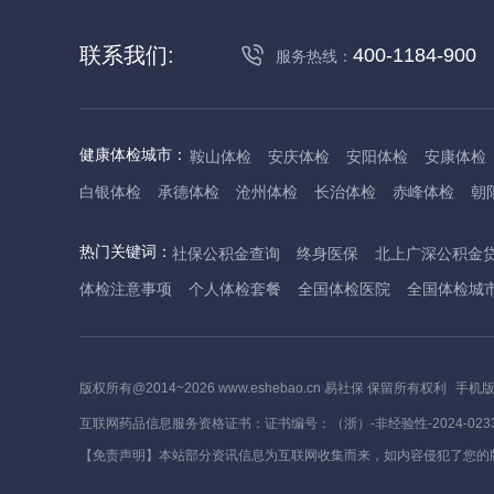
联系我们:
400-1184-900
服务热线：
健康体检城市：
鞍山体检
安庆体检
安阳体检
安康体检
白银体检
承德体检
沧州体检
长治体检
赤峰体检
朝
丹东体检
大庆体检
东营体检
德州体检
东莞体检
儋
热门关键词：
社保公积金查询
终身医保
北上广深公积金
抚州体检
佛山体检
防城港体检
赣州体检
广州体检
体检注意事项
个人体检套餐
全国体检医院
全国体检城
哈尔滨体检
淮安体检
杭州体检
湖州体检
合肥体检
河池体检
海口体检
汉中体检
晋城体检
晋中体检
锦
焦作体检
济源体检
荆门体检
荆州体检
江门体检
揭
版权所有@2014~2026 www.eshebao.cn 易社保 保留所有权利
手机
莱芜体检
临沂体检
聊城体检
洛阳体检
漯河体检
娄
互联网药品信息服务资格证书：证书编号：（浙）-非经验性-2024-023
茂名体检
梅州体检
绵阳体检
眉山体检
南京体检
南
【免责声明】本站部分资讯信息为互联网收集而来，如内容侵犯了您的
萍乡体检
平顶山体检
濮阳体检
攀枝花体检
普洱体检