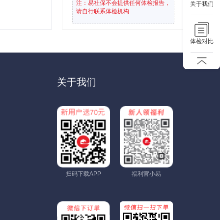
注：易社保不会提供任何体检报告，
关于我们
请自行联系体检机构
体检对比
关于我们
扫码下载APP
福利官小易