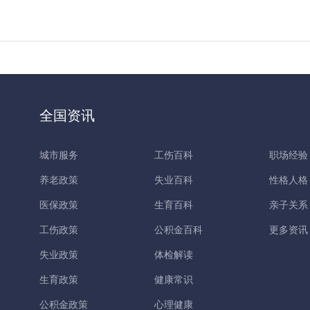
全国资讯
城市服务
工伤百科
职场经验
养老政策
失业百科
性格人格
医保政策
生育百科
亲子关系
工伤政策
公积金百科
更多资讯
失业政策
体检解读
生育政策
健康常识
公积金政策
心理健康