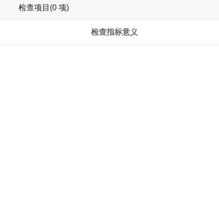
检查项目(0 项)
检查指标意义