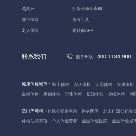
选测评
社保公积金查询
商业保险
所有工具
老人保险
易社保APP
联系我们:
400-1184-900
服务热线：
健康体检城市：
鞍山体检
安庆体检
安阳体检
安康体检
白银体检
承德体检
沧州体检
长治体检
赤峰体检
朝
丹东体检
大庆体检
东营体检
德州体检
东莞体检
儋
热门关键词：
社保公积金查询
终身医保
北上广深公积金
抚州体检
佛山体检
防城港体检
赣州体检
广州体检
体检注意事项
个人体检套餐
全国体检医院
全国体检城
哈尔滨体检
淮安体检
杭州体检
湖州体检
合肥体检
河池体检
海口体检
汉中体检
晋城体检
晋中体检
锦