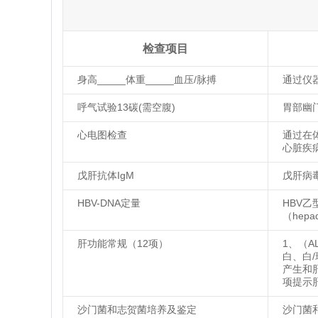
检查项目
身高_____体重_____血压/脉搏
通过仪
呼气试验13碳(需空腹)
胃部幽
心电图检查
通过在
心脏疾
戊肝抗体IgM
戊肝病
HBV-DNA定量
HBV
（hepad
肝功能常规（12项）
1、（A
白、白
产生和
项提示
沙门菌和志贺菌培养及鉴定
沙门菌