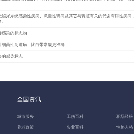
无泌尿系统感染性疾病、急慢性肾病及其它与肾脏有关的代谢障碍性疾病
查。
毒感染的标志物
科细菌性阴道病，比白带常规更准确
炎的感染标志
全国资讯
城市服务
工伤百科
职场经验
养老政策
失业百科
性格人格