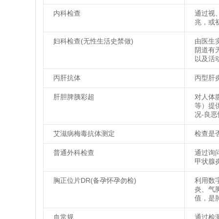
内科检查
通过视
兆，或
妇科检查(无性生活史禁做)
由医生
阴道有
以及活
丙肝抗体
丙型肝
肝胆脾胰彩超
对人体
等）提
况-良
艾滋病梅毒抗体测定
检查是
普通外科检查
通过询
甲状腺
胸正位片DR(备孕怀孕勿检)
利用数
炎、气
值，是
血常规
通过检