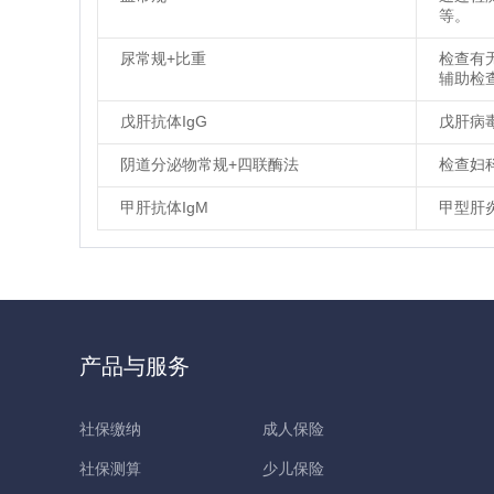
等。
尿常规+比重
检查有
辅助检
戊肝抗体IgG
戊肝病
阴道分泌物常规+四联酶法
检查妇
甲肝抗体IgM
甲型肝
产品与服务
社保缴纳
成人保险
社保测算
少儿保险