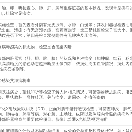
、触、叩、听检查心、肺、肝、脾等重要脏器的基本状况，发现常见疾病
初步排除常见疾病。
实施检查，首先查看外阴有无皮肤病、水肿、白斑等；其次用器械检查阴
无出血、溃疡；有无宫颈炎症、宫颈糜烂等；第三是触摸检查子宫大小、
动度是否正常；第四是检查双侧附件有无肿块及压痛等。
炎病毒感染的标志物，检查是否感染丙肝
腹部内脏器官（肝、胆、脾、胰）的状况和各种病变（如肿瘤、结石、积
供高清晰度的彩色动态超声断层图像判断，依病灶周围血管情况、病灶内
恶性病变鉴别等。
否感染艾滋病梅毒
问既往病史，望触叩听等检查了解人体相关情况，可筛选诊断皮肤病、淋
炎、甲状腺肿、脊柱畸形、关节病变、肩周炎、外痔等疾病
字化X射线摄影系统（DR)，正面对胸部进行透视检查，可筛查肺炎、肺
胸、肺结核、肺癌等病。对心脏、主动脉、纵隔以及胸腔内骨骼的疾病均
肺部脏器检查的重要体检项目。影像比普通X光机透视更清晰
测血液细胞的计数及不同种类细胞、成分的分类来反映身体状况，如：贫