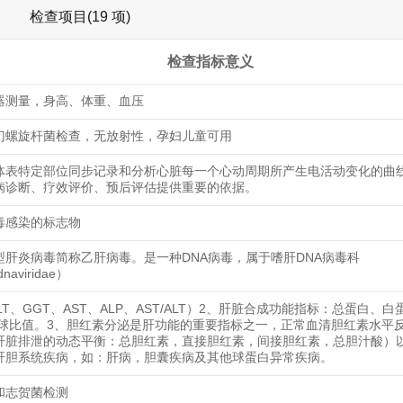
检查项目(19 项)
检查指标意义
器测量，身高、体重、血压
门螺旋杆菌检查，无放射性，孕妇儿童可用
体表特定部位同步记录和分析心脏每一个心动周期所产生电活动变化的曲
病诊断、疗效评价、预后评估提供重要的依据。
毒感染的标志物
乙型肝炎病毒简称乙肝病毒。是一种DNA病毒，属于嗜肝DNA病毒科
naviridae）
LT、GGT、AST、ALP、AST/ALT）2、肝脏合成功能指标：总蛋白、
/球比值。3、胆红素分泌是肝功能的重要指标之一，正常血清胆红素水平
肝脏排泄的动态平衡：总胆红素，直接胆红素，间接胆红素，总胆汁酸）以
肝胆系统疾病，如：肝病，胆囊疾病及其他球蛋白异常疾病。
和志贺菌检测