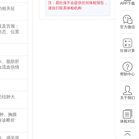
注：易社保不会提供任何体检报告，
APP下载
的相关征
请自行联系体检机构
道及宫颈：
官方微信
形态、位置
社保计算
水、脂肪肝
血流血供情
帮助中心
巴结肿大、
关于我们
气肿、胸膜
有诊断价
体检对比
血、感染等