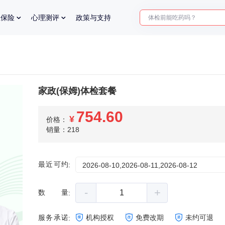
体检前能吃药吗？
业保险
心理测评
政策与支持
十大理由告诉你为什么要买
入职体检在线预约
2025年了，给父母预约体检
家政(保姆)体检套餐
754.60
¥
价格：
销量：218
最近可约
:
2026-08-10,2026-08-11,2026-08-12
-
+
数量
:
服务承诺
机构授权
免费改期
未约可退
: