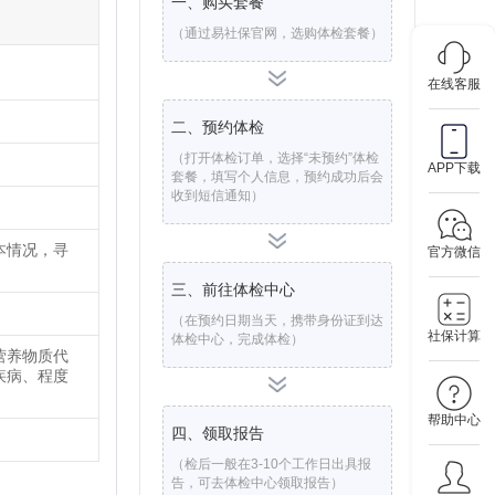
一、购买套餐
（通过易社保官网，选购体检套餐）
在线客服
二、预约体检
（打开体检订单，选择“未预约”体检
APP下载
套餐，填写个人信息，预约成功后会
收到短信通知）
本情况，寻
官方微信
三、前往体检中心
（在预约日期当天，携带身份证到达
社保计算
体检中心，完成体检）
营养物质代
疾病、程度
帮助中心
四、领取报告
（检后一般在3-10个工作日出具报
告，可去体检中心领取报告）