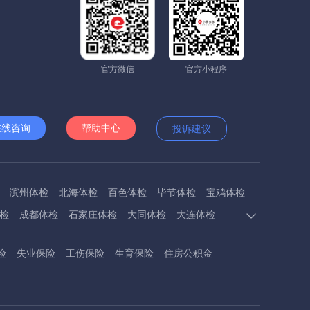
官方微信
官方小程序
在线咨询
帮助中心
投诉建议
滨州体检
北海体检
百色体检
毕节体检
宝鸡体检
检
成都体检
石家庄体检
大同体检
大连体检
多斯体检
鄂州体检
抚顺体检
阜阳体检
福州体检
险
失业保险
工伤保险
生育保险
住房公积金
体检
呼和浩特体检
呼伦贝尔体检
葫芦岛体检
体检
衡阳体检
怀化体检
惠州体检
河源体检
德镇体检
九江体检
吉安体检
济南体检
济宁体检