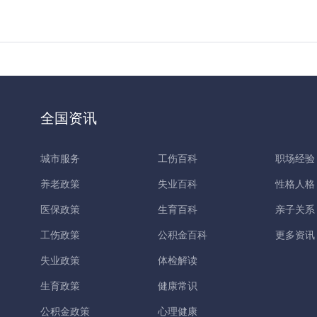
全国资讯
城市服务
工伤百科
职场经验
养老政策
失业百科
性格人格
医保政策
生育百科
亲子关系
工伤政策
公积金百科
更多资讯
失业政策
体检解读
生育政策
健康常识
公积金政策
心理健康