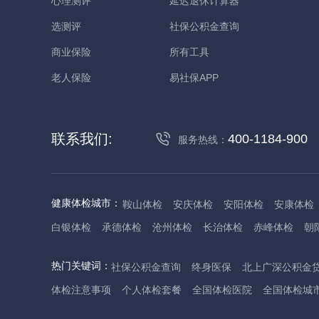
心理测评
延迟退休计算器
选测评
社保公积金查询
商业保险
所有工具
老人保险
易社保APP
联系我们:
400-1184-900
服务热线：
健康体检城市：
鞍山体检
安庆体检
安阳体检
安康体检
白银体检
承德体检
沧州体检
长治体检
赤峰体检
朝
丹东体检
大庆体检
东营体检
德州体检
东莞体检
儋
热门关键词：
社保公积金查询
终身医保
北上广深公积金
抚州体检
佛山体检
防城港体检
赣州体检
广州体检
体检注意事项
个人体检套餐
全国体检医院
全国体检城
哈尔滨体检
淮安体检
杭州体检
湖州体检
合肥体检
河池体检
海口体检
汉中体检
晋城体检
晋中体检
锦