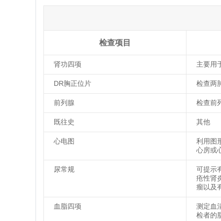
检查项目
肾功四项
主要用
DR胸正位片
检查两
前列腺
检查前
既往史
其他
心电图
利用图
心房或
尿常规
可提示
疮性肾
瘤以及
血脂四项
测定血
检者的