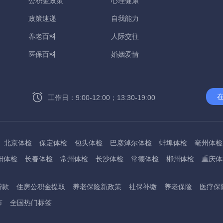
公积金政策
心理健康
政策速递
自我能力
养老百科
人际交往
医保百科
婚姻爱情
工作日：9:00-12:00；13:30-19:00
北京体检
保定体检
包头体检
巴彦淖尔体检
蚌埠体检
亳州体检
阳体检
长春体检
常州体检
长沙体检
常德体检
郴州体检
重庆体
州体检
东方体检
德阳体检
达州体检
大理体检
石嘴山体检
鄂尔
贷款
住房公积金提取
养老保险新政策
社保补缴
养老保险
医疗保
桂林体检
贵港体检
广元体检
贵阳体检
红河体检
邯郸体检
衡水
市
全国热门标签
淮南体检
淮北体检
菏泽体检
鹤壁体检
许昌体检
黄石体检
黄冈
州体检
吉林体检
齐齐哈尔体检
鸡西体检
嘉兴体检
金华体检
景