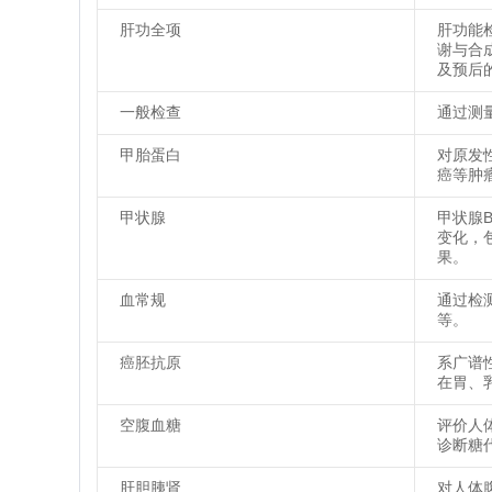
肝功全项
肝功能
谢与合
及预后
一般检查
通过测
甲胎蛋白
对原发
癌等肿
甲状腺
甲状腺
变化，
果。
血常规
通过检
等。
癌胚抗原
系广谱
在胃、
空腹血糖
评价人
诊断糖
肝胆胰肾
对人体