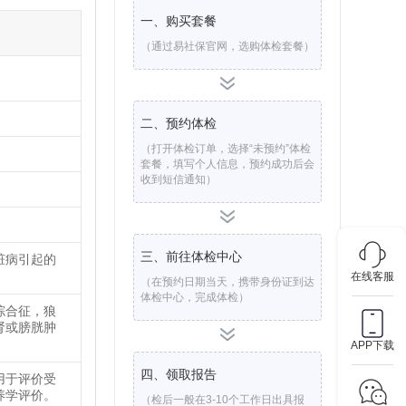
一、购买套餐
（通过易社保官网，选购体检套餐）
二、预约体检
（打开体检订单，选择“未预约”体检
套餐，填写个人信息，预约成功后会
收到短信通知）
三、前往体检中心
脏病引起的
在线客服
（在预约日期当天，携带身份证到达
体检中心，完成体检）
综合征，狼
肾或膀胱肿
APP下载
四、领取报告
用于评价受
养学评价。
（检后一般在3-10个工作日出具报