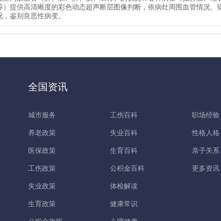
等）提供高清晰度的彩色动态超声断层图像判断，依病灶周围血管情况、
况，鉴别良恶性病变。
全国资讯
城市服务
工伤百科
职场经验
养老政策
失业百科
性格人格
医保政策
生育百科
亲子关系
工伤政策
公积金百科
更多资讯
失业政策
体检解读
生育政策
健康常识