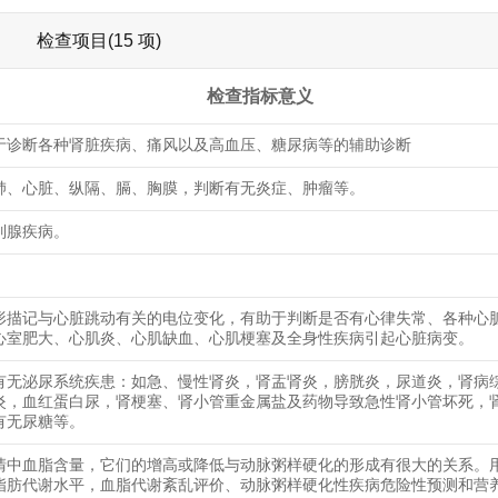
检查项目(15 项)
检查指标意义
于诊断各种肾脏疾病、痛风以及高血压、糖尿病等的辅助诊断
肺、心脏、纵隔、膈、胸膜，判断有无炎症、肿瘤等。
列腺疾病。
形描记与心脏跳动有关的电位变化，有助于判断是否有心律失常、各种心
心室肥大、心肌炎、心肌缺血、心肌梗塞及全身性疾病引起心脏病变。
有无泌尿系统疾患：如急、慢性肾炎，肾盂肾炎，膀胱炎，尿道炎，肾病
炎，血红蛋白尿，肾梗塞、肾小管重金属盐及药物导致急性肾小管坏死，
有无尿糖等。
清中血脂含量，它们的增高或降低与动脉粥样硬化的形成有很大的关系。
脂肪代谢水平，血脂代谢紊乱评价、动脉粥样硬化性疾病危险性预测和营