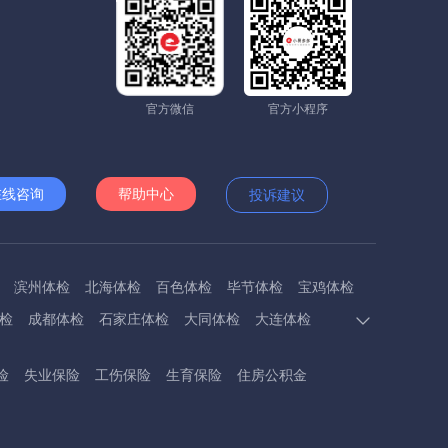
官方微信
官方小程序
在线咨询
帮助中心
投诉建议
滨州体检
北海体检
百色体检
毕节体检
宝鸡体检
检
成都体检
石家庄体检
大同体检
大连体检
多斯体检
鄂州体检
抚顺体检
阜阳体检
福州体检
险
失业保险
工伤保险
生育保险
住房公积金
体检
呼和浩特体检
呼伦贝尔体检
葫芦岛体检
体检
衡阳体检
怀化体检
惠州体检
河源体检
德镇体检
九江体检
吉安体检
济南体检
济宁体检