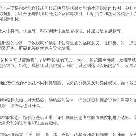
检查主要是指对能直接或间接反映肝脏代谢功能的生理指标的检测，包括
成功能、胆汁分泌与排泄功能免疫及解毒功能，用以判断和鉴别各类肝胆
的辅助指标。
量人体身高、体重等，科学判断体重是否标准、体脂肪是否超标等。
性肝癌的诊断、疗效观察和预后评估有重要的临床意义。在卵巢、胃、胰
瘤及肝炎、肝硬化等疾病也有异常发现。
B超检查可以帮助我们了解甲状腺的形态、大小、组织回声性质，发现甲
包括结节、钙化、囊性变以及肿瘤，同时可以监测这些疾病的发生、发展
测血液细胞的计数及不同种类细胞、成分的分类来反映身体状况，如：贫
性肿瘤标志物，对大肠癌、胰腺癌的筛查、疗效观察和预后评估有重要的
乳腺、肺癌等也可升高。
体空腹状态下糖代谢是否正常，评估糖尿病患者空腹血糖控制是否达标。
代谢紊乱的较常用和较重要指标。
腹部内脏器官（肝、胆、脾、胰、双肾）的状况和各种病变（如肿瘤、结