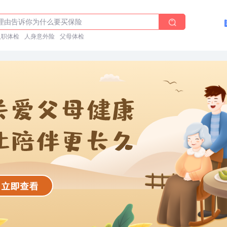
前能吃药吗？
理由告诉你为什么要买保险
体检在线预约
入职体检
人身意外险
父母体检