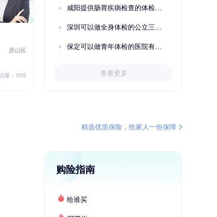
咸阳提供肠胃疾病检查的体检套餐有哪些？体检机构有哪些选择？如何预约？
深圳可以做全身体检的公立三甲医院及体检套餐汇总
2022定制C套餐 女未婚
女性
保定可以做青年体检的医院有哪些？有哪些套餐可以选择？
房山区
秦皇岛市第一医院体检中心
北戴河区
7
1709.40
查看更多
￥
销量：999
￥
销量：999
＋加入对比
精选优质保险，给家人一份保障
购险指南
给谁买