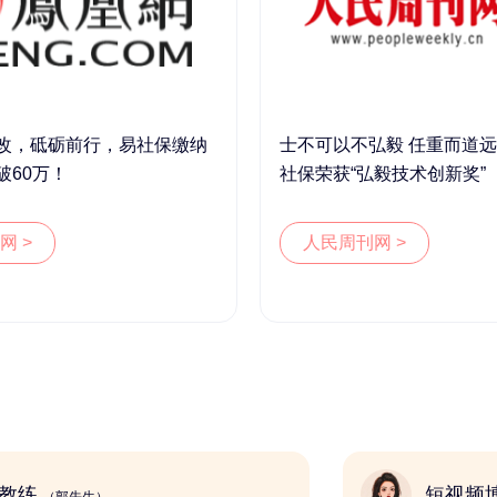
改，砥砺前行，易社保缴纳
士不可以不弘毅 任重而道远 
破60万！
社保荣获“弘毅技术创新奖”
网 >
人民周刊网 >
健身教练