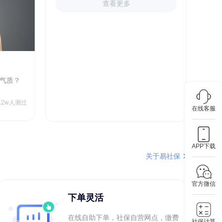
查看更多
心理成熟度测评
气质？
你的心理足够成熟吗？
￥9.90
5.2w人测过
73w人测过
在线客服
APP下载
关于易社保
官方微信
下单灵活
在线自助下单，社保自营网点，缴费
社保计算