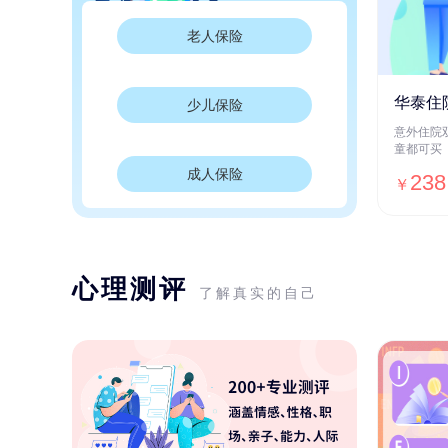
老人保险
华泰住
少儿保险
意外住院
童都可买
成人保险
238
￥
心理测评
了解真实的自己