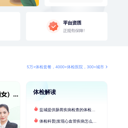
4分钟前
袁**
177xxxx3003
购买了美的体重秤 MO-CW5 白色
4分钟前
苗**
134xxxx6410
成功预约了男性婚前体检基础套餐
6分钟前
董**
180xxxx6431
成功预约了男性体检套餐
6分钟前
赵*
155xxxx7294
购买了油米有福B款
5万+体检套餐，4000+体检医院，300+城市
7分钟前
黎**
196xxxx9643
购买了厨房家用多功能不锈钢刀具
六件套装
7分钟前
孙**
189xxxx6435
成功预约了商务应酬体检（男）
体检解读
刚刚
叶**
158xxxx9676
成功预约了女性防癌筛查套餐
盐城提供肠胃疾病检查的体检套餐有哪些？体检机构有哪些选择？如何预约？
刚刚
叶**
158xxxx9676
成功预约了女性防癌筛查套餐
体检科普|发现心血管疾病怎么办？