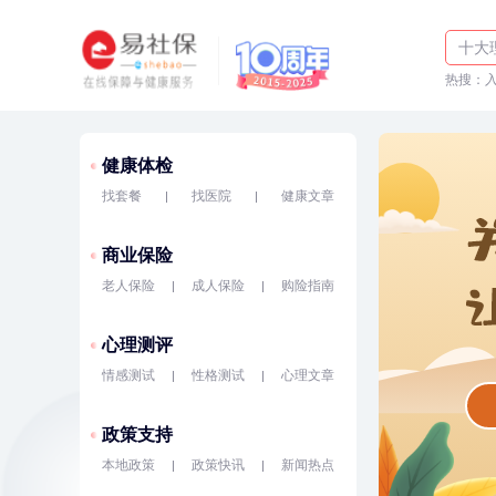
体检
十大
热搜：
入职
健康体检
找套餐
找医院
健康文章
商业保险
老人保险
成人保险
购险指南
心理测评
情感测试
性格测试
心理文章
政策支持
本地政策
政策快讯
新闻热点