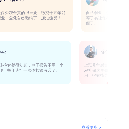
（何女士）
城市的人，社保公积金真的很重要，缴费十五年就
自己创业，
，我是自由职业，全凭自己缴纳了，加油缴费！
荐了易社保
便了。
销售
企
（邓先生）
动有优惠券，体检套餐很划算，电子报告不用一个
上班几年感
出来了，很方便，每年进行一次体检很有必要。
易社保这里
用，很有指
查看更多