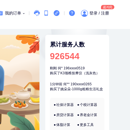
刚刚
叶**
158xxxx9676
我的订单
登录 / 注册
成功预约了女性防癌筛查套餐
刚刚
叶**
158xxxx9676
成功预约了女性防癌筛查套餐
刚刚
何*
196xxxx0519
累计服务人数
购买了K3颈椎按摩仪（浅灰色）
926544
刚刚
何*
196xxxx0519
购买了K3颈椎按摩仪（浅灰色）
1分钟前
何**
190xxxx0265
购买了姚朵朵-1000g粗粮生活礼盒
1分钟前
杜**
135xxxx5327
成功预约了标准体检套餐（男）
2分钟前
孙**
189xxxx6435
社保计算器
个税计算器
成功预约了商务应酬体检（男）
房贷计算器
养老金计算
2分钟前
毛**
152xxxx1599
购买了联创雅斯奶锅DF-CP103M
体脂计算
更多工具