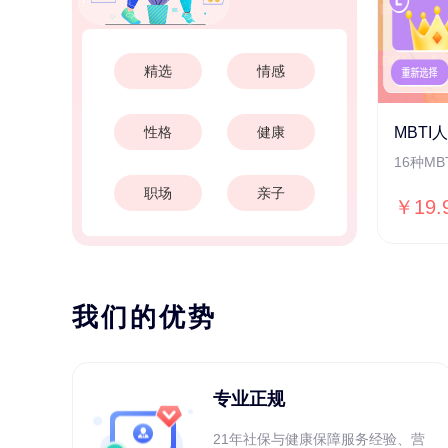
精选
情感
性格
健康
MBTI
16种M
职场
亲子
￥19.
我们的优势
专业正规
21年社保与健康保障服务经验、营