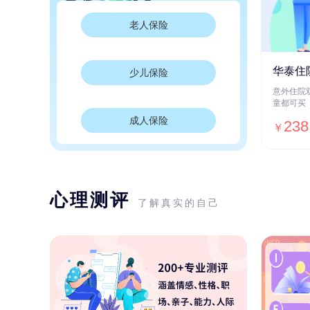
老人保险
华泰住
少儿保险
意外住院
童都可买
成人保险
238
￥
心理测评
了解真实的自己