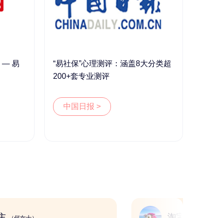
— 易
“易社保”心理测评：涵盖8大分类超
200+套专业测评
中国日报 >
短视频博主
淘