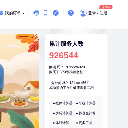
刚刚
袁**
177xxxx3003
我的订单
登录 / 注册
购买了美的体重秤 MO-CW5 白色
刚刚
袁**
177xxxx3003
购买了美的体重秤 MO-CW5 白色
刚刚
周**
197xxxx4928
累计服务人数
购买了BP3颈椎热敷枕
926544
刚刚
周**
197xxxx4928
购买了BP3颈椎热敷枕
1分钟前
林**
134xxxx5611
成功预约了女性健康套餐二档
1分钟前
叶**
159xxxx4361
成功预约了男性婚前体检基础套餐
社保计算器
个税计算器
2分钟前
毛**
152xxxx1599
购买了联创雅斯奶锅DF-CP103M
房贷计算器
养老金计算
2分钟前
林**
187xxxx0819
体脂计算
更多工具
购买了宁安堡新疆无核红枣干