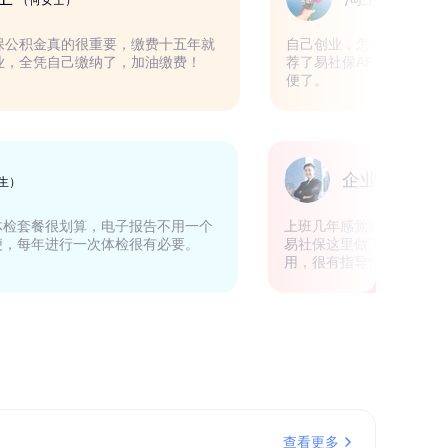
（何女士）
城市的人，社保公积金真的很重要，缴费十五年就
自己创业，
，我是自由职业，全凭自己缴纳了，加油缴费！
荐了易社保A
便了。
销售
企
（邓先生）
有优惠券，体检套餐很划算，电子报告不用一个
上班几年感觉
来了，很方便，每年进行一次体检很有必要。
易社保这里做
用，很有指导
查看更多