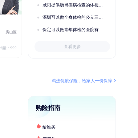
咸阳提供肠胃疾病检查的体检套餐有哪些？体检机构有哪些选择？如何预约？
深圳可以做全身体检的公立三甲医院及体检套餐汇总
2022定制C套餐 女未婚
女性
保定可以做青年体检的医院有哪些？有哪些套餐可以选择？
房山区
秦皇岛市第一医院体检中心
北戴河区
7
1709.40
查看更多
￥
销量：999
￥
销量：999
＋加入对比
精选优质保险，给家人一份保障
购险指南
给谁买