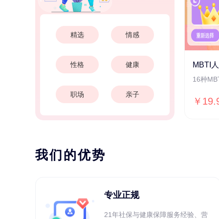
精选
情感
性格
健康
MBTI
16种M
职场
亲子
￥19.
我们的优势
专业正规
21年社保与健康保障服务经验、营