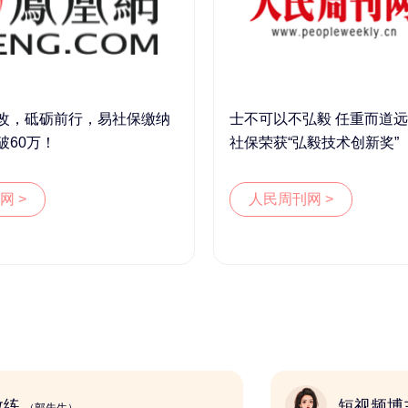
改，砥砺前行，易社保缴纳
士不可以不弘毅 任重而道远 
破60万！
社保荣获“弘毅技术创新奖”
网 >
人民周刊网 >
健身教练