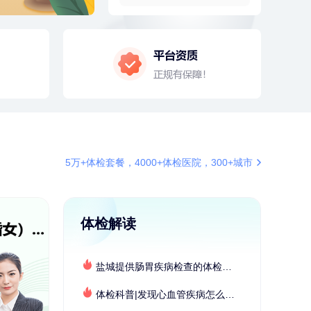
150g*2
4分钟前
张**
134xxxx4350
成功预约了心脏病套餐
4分钟前
姜**
134xxxx0870
成功预约了女性VIP体检套餐
6分钟前
林**
149xxxx8299
购买了小熊电烤箱 DKX-F10M6
6分钟前
赵*
155xxxx7294
购买了油米有福B款
5万+体检套餐，4000+体检医院，300+城市
7分钟前
柯**
134xxxx6569
成功预约了关怀老人B套餐
7分钟前
莫**
137xxxx3241
成功预约了青少年体检套餐
体检解读
刚刚
袁**
177xxxx3003
购买了美的体重秤 MO-CW5 白色
盐城提供肠胃疾病检查的体检套餐有哪些？体检机构有哪些选择？如何预约？
刚刚
袁**
177xxxx3003
体检科普|发现心血管疾病怎么办？
购买了美的体重秤 MO-CW5 白色