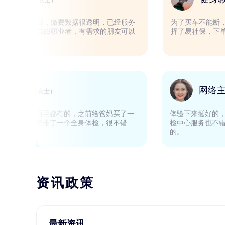
（周女士）
非常棒，客服解释的很详细，缴费数据很透明，已经服务
为了
很久了，非常适合我这种自由职业者，有需求的朋友可以
择了
放心使用。
家庭主妇
（冯女士）
第二次购买了，体检基本项目都有的，之前给爸妈买了一
体验
个体检套餐，这次给自己安排了一个全身体检，很不错
检中
哦！
的。
资讯政策
最新资讯