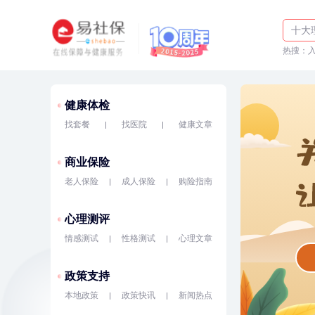
体检
十大
热搜：
入职
健康体检
找套餐
找医院
健康文章
商业保险
老人保险
成人保险
购险指南
心理测评
情感测试
性格测试
心理文章
政策支持
本地政策
政策快讯
新闻热点