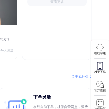
查看更多
心理成熟度测评
气质？
你的心理足够成熟吗？
￥9.90
5.4w人测过
73.1w人测过
在线客服
APP下载
关于易社保
官方微信
下单灵活
在线自助下单，社保自营网点，缴费
社保计算