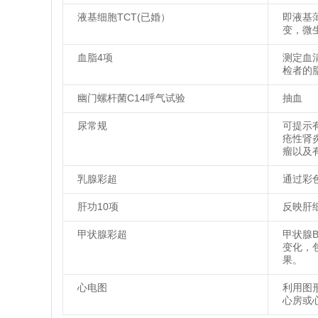
液基细胞TCT(已婚）
即液基
变，微
血脂4项
测定血
检者的
幽门螺杆菌C14呼气试验
抽血
尿常规
可提示
疮性肾
瘤以及
乳腺彩超
通过彩
肝功10项
反映肝
甲状腺彩超
甲状腺
变化，
果。
心电图
利用图
心房或