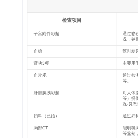
检查项目
子宫附件彩超
通过彩
况，鉴
血糖
甄别糖
肾功3项
主要用
血常规
通过检
等。
肝胆脾胰彩超
对人体
等）提
况-良
妇科（已婚）
通过妇
胸部CT
能明确
等鉴别