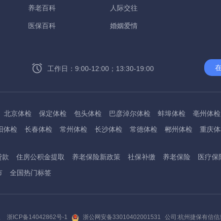
养老百科
人际交往
医保百科
婚姻爱情
工作日：9:00-12:00；13:30-19:00
北京体检
保定体检
包头体检
巴彦淖尔体检
蚌埠体检
亳州体检
阳体检
长春体检
常州体检
长沙体检
常德体检
郴州体检
重庆体
州体检
东方体检
德阳体检
达州体检
大理体检
石嘴山体检
鄂尔
贷款
住房公积金提取
养老保险新政策
社保补缴
养老保险
医疗保
桂林体检
贵港体检
广元体检
贵阳体检
红河体检
邯郸体检
衡水
市
全国热门标签
淮南体检
淮北体检
菏泽体检
鹤壁体检
许昌体检
黄石体检
黄冈
州体检
吉林体检
齐齐哈尔体检
鸡西体检
嘉兴体检
金华体检
景
阳体检
嘉峪关体检
开封体检
昆明体检
克拉玛依体检
廊坊体检
版
浙ICP备14042862号-1
浙公网安备33010402001531
公司:杭州捷保有信