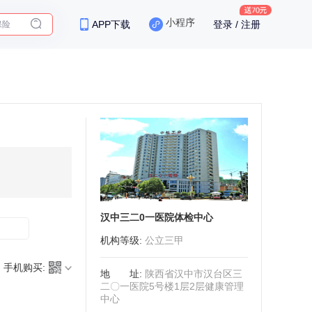
保险
小程序
APP下载
登录 / 注册
汉中三二0一医院体检中心
机构等级
:
公立三甲
手机购买:
地址
:
陕西省汉中市汉台区三
二〇一医院5号楼1层2层健康管理
中心