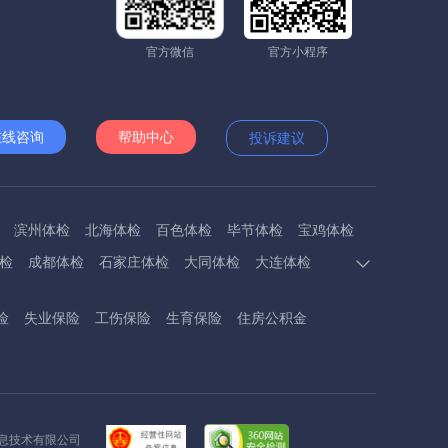
官方微信
官方小程序
在线咨询
帮助中心
投诉建议
滨州体检
北海体检
百色体检
毕节体检
宝鸡体检
检
成都体检
石家庄体检
大同体检
大连体检
多斯体检
鄂州体检
抚顺体检
阜阳体检
福州体检
险
失业保险
工伤保险
生育保险
住房公积金
体检
呼和浩特体检
呼伦贝尔体检
葫芦岛体检
体检
衡阳体检
怀化体检
惠州体检
河源体检
德镇体检
九江体检
吉安体检
济南体检
济宁体检
临汾体检
辽阳体检
连云港体检
丽水体检
龙岩体检
信息技术有限公司