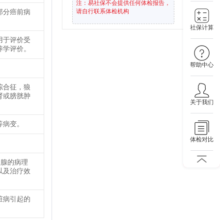
注：易社保不会提供任何体检报告，
部分癌前病
请自行联系体检机构
社保计算
用于评价受
养学评价。
帮助中心
综合征，狼
肾或膀胱肿
关于我们
等病变。
体检对比
状腺的病理
以及治疗效
脏病引起的