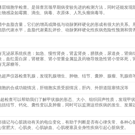
薄层细胞学检查。是筛查宫颈早期病变较先进的检测方法，同时还能发现
生物感染如霉菌、滴虫、病毒、衣原体、人乳头瘤病毒等。
清中血脂含量，它们的增高或降低与动脉粥样硬化的形成有很大的关系。
脂肪代谢水平，血脂代谢紊乱评价、动脉粥样硬化性疾病危险性预测和营
有无泌尿系统疾患：如急、慢性肾炎，肾盂肾炎，膀胱炎，尿道炎，肾病
炎，血红蛋白尿，肾梗塞、肾小管重金属盐及药物导致急性肾小管坏死，
有无尿糖等。
色超声仪器检查乳腺，发现乳腺增生、肿物、结节、囊肿、腺瘤、乳腺癌
细胞的合成功能情况，肝细胞实质受损情况，肝内、外胆道阻塞情况等
B超检查可以帮助我们了解甲状腺的形态、大小、组织回声性质，发现甲
包括结节、钙化、囊性变以及肿瘤，同时可以监测这些疾病的发生、发展
形描记与心脏跳动有关的电位变化，有助于判断是否有心律失常、各种心
心室肥大、心肌炎、心肌缺血、心肌梗塞及全身性疾病引起心脏病变。