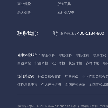
商业保险
所有工具
老人保险
易社保APP
联系我们:
400-1184-900
服务热线：
健康体检城市：
鞍山体检
安庆体检
安阳体检
安康体检
白银体检
承德体检
沧州体检
长治体检
赤峰体检
朝
丹东体检
大庆体检
东营体检
德州体检
东莞体检
儋
热门关键词：
社保公积金查询
终身医保
北上广深公积金
抚州体检
佛山体检
防城港体检
赣州体检
广州体检
体检注意事项
个人体检套餐
全国体检医院
全国体检城
哈尔滨体检
淮安体检
杭州体检
湖州体检
合肥体检
河池体检
海口体检
汉中体检
晋城体检
晋中体检
锦
焦作体检
济源体检
荆门体检
荆州体检
江门体检
揭
版权所有@2014~2026 www.eshebao.cn 易社保 保留所有权利
手机