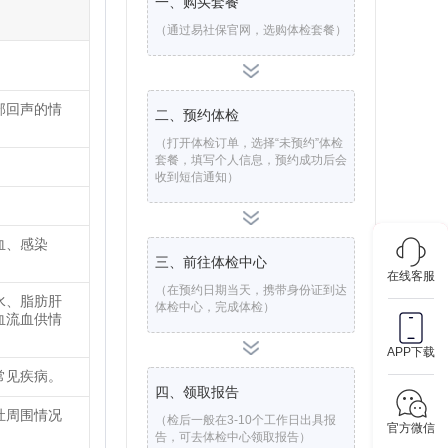
一、购买套餐
（通过易社保官网，选购体检套餐）
部回声的情
二、预约体检
（打开体检订单，选择“未预约”体检
套餐，填写个人信息，预约成功后会
收到短信通知）
血、感染
三、前往体检中心
在线客服
（在预约日期当天，携带身份证到达
水、脂肪肝
体检中心，完成体检）
血流血供情
APP下载
常见疾病。
四、领取报告
灶周围情况
（检后一般在3-10个工作日出具报
官方微信
告，可去体检中心领取报告）