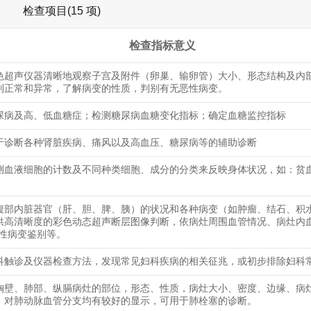
检查项目(15 项)
检查指标意义
色超声仪器清晰地观察子宫及附件（卵巢、输卵管）大小、形态结构及内
别正常和异常，了解病变的性质，判别有无恶性病变。
尿病及高、低血糖症；检测糖尿病血糖变化指标；确定血糖监控指标
于诊断各种肾脏疾病、痛风以及高血压、糖尿病等的辅助诊断
测血液细胞的计数及不同种类细胞、成分的分类来反映身体状况，如：贫
腹部内脏器官（肝、胆、脾、胰）的状况和各种病变（如肿瘤、结石、积
供高清晰度的彩色动态超声断层图像判断，依病灶周围血管情况、病灶内
恶性病变鉴别等。
科触诊及仪器检查方法，发现常见妇科疾病的相关征兆，或初步排除妇科
胸壁、肺部、纵膈病灶的部位，形态、性质，病灶大小、密度、边缘、病
，对肺动脉血管分支均有较好的显示，可用于肺栓塞的诊断。